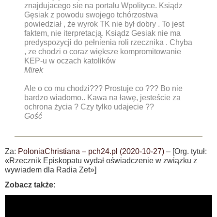
znajdujacego sie na portalu Wpolityce. Ksiądz
Gęsiak z powodu swojego tchórzostwa
powiedział , że wyrok TK nie był dobry . To jest
faktem, nie iterpretacją. Ksiądz Gesiak nie ma
predyspozycji do pełnienia roli rzecznika . Chyba
, ze chodzi o coraz większe kompromitowanie
KEP-u w oczach katolików
Mirek
Ale o co mu chodzi??? Prostuje co ??? Bo nie
bardzo wiadomo.. Kawa na ławę, jesteście za
ochrona życia ? Czy tylko udajecie ??
Gość
Za:
PoloniaChristiana – pch24.pl (2020-10-27)
– [Org. tytuł:
«Rzecznik Episkopatu wydał oświadczenie w związku z
wywiadem dla Radia Zet»]
Zobacz także: