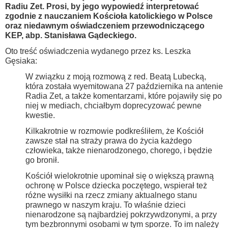
Radiu Zet. Prosi, by jego wypowiedź interpretować
zgodnie z nauczaniem Kościoła katolickiego w Polsce
oraz niedawnym oświadczeniem przewodniczącego
KEP, abp. Stanisława Gądeckiego.
Oto treść oświadczenia wydanego przez ks. Leszka
Gęsiaka:
W związku z moją rozmową z red. Beatą Lubecką,
która została wyemitowana 27 października na antenie
Radia Zet, a także komentarzami, które pojawiły się po
niej w mediach, chciałbym doprecyzować pewne
kwestie.
Kilkakrotnie w rozmowie podkreśliłem, że Kościół
zawsze stał na straży prawa do życia każdego
człowieka, także nienarodzonego, chorego, i będzie
go bronił.
Kościół wielokrotnie upominał się o większą prawną
ochronę w Polsce dziecka poczętego, wspierał też
różne wysiłki na rzecz zmiany aktualnego stanu
prawnego w naszym kraju. To właśnie dzieci
nienarodzone są najbardziej pokrzywdzonymi, a przy
tym bezbronnymi osobami w tym sporze. To im należy