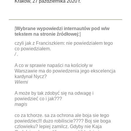
Kraków, 27 października 2020 r.
[
Wybrane wypowiedzi internautów pod w/w
tekstem na stronie źródłowej:
]
czyli jak z Franciszkiem: nie powiedziałem tego
co powiedziałem.
/ .
A co w sprawie napaści na kościoły w
Warszawie ma do powiedzenia jego ekscelencja
kardynał Nycz?
Wierni
A może by tak zdobyć się na odwagę i
powiedzieć co i jak???
magis
co za tchorze. sa za ochrona ale boja sie tego
powiedziec!!! duzo robiliscie???? Boj sie boga
czlowieku? lepiej zamilcz. Gdyby nie Kaja