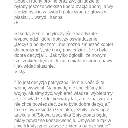
Godek i ruchy pro-life oraz zwykli ludzie to
bylaby jeszcze wieksza liberalizacja aborcji a wy
siedzilibyscie w swoich palacykach z glowa w
piasku ….wstyd i hanba
de
Szkoda, że nie przytoczyliście w artykule
wypowiedzi, której dotyczy oświadczenie.
„Decyzja polityczna”, „nie można zmuszać kobiet
do heroizmu”, „nie chcę powiedzieć, że to była
dobra decyzja”… Jak tylko ogłosili, że nowym
rzecznikiem będzie Jezuita miałam spore obawy
i jak widać słusznie.
Vicky
” To jest decyzja polityczna. To nie Kościół tę
wojnę wywołał. Naprawdę nie chcieliśmy tej
wojny. Musimy żyć, wybierać władze, wybieramy
je, i te władze zdecydowały tak, a nie inaczej. Ja
nie chcę powiedzieć, że to była dobra decyzja.”
to sa slowa ksiedza Gesiaka, jezuity , wedlug z
artykulu pt.”Słowa rzecznika Episkopatu będą
miały poważne konsekwencje. Umywanie rąk w
chwili krytycznej zawsze zmienia bardzo wiele”