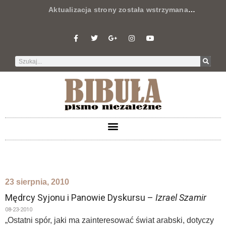
Aktualizacja strony została wstrzymana
…
23 sierpnia, 2010
Mędrcy Syjonu i Panowie Dyskursu –
Izrael Szamir
08-23-2010
„Ostatni spór, jaki ma zainteresować świat arabski, dotyczy