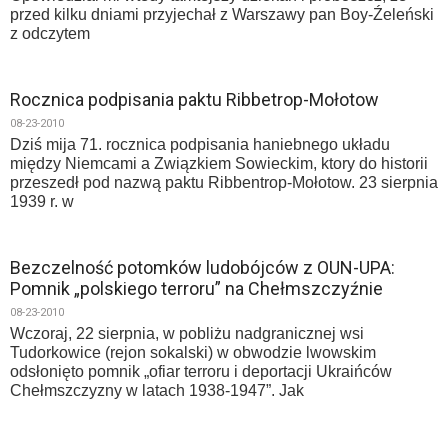
przed kilku dniami przyjechał z Warszawy pan Boy-Źeleński
z odczytem
Rocznica podpisania paktu Ribbetrop-Mołotow
08-23-2010
Dziś mija 71. rocznica podpisania haniebnego układu
między Niemcami a Związkiem Sowieckim, ktory do historii
przeszedł pod nazwą paktu Ribbentrop-Mołotow. 23 sierpnia
1939 r. w
Bezczelność potomków ludobójców z OUN-UPA:
Pomnik „polskiego terroru” na Chełmszczyźnie
08-23-2010
Wczoraj, 22 sierpnia, w pobliżu nadgranicznej wsi
Tudorkowice (rejon sokalski) w obwodzie lwowskim
odsłonięto pomnik „ofiar terroru i deportacji Ukraińców
Chełmszczyzny w latach 1938-1947”. Jak