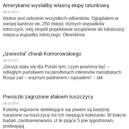
Amerykanie wysłaliby własną ekipę ratunkową
08-23-2010
Istotne jest zebranie wszystkich odłamków. Oglądałem w
swojej karierze ok. 250 miejsc różnych wypadków
lotniczych, mój zespół projektował urządzenie do lokalizacji
miejsca wypadku lotniczego. Określenie
„Izwiestia” chwali Komorowskiego
08-23-2010
„Gruzja stała się dla Polski tym, czym powinna być –
odległym państwem na peryferiach interesów narodowych.
Rosja zaś – ważnym partnerem i sąsiadem” – tak
Piwoszki zagrożone atakiem łuszczycy
08-23-2010
Kobiety regularne delektujące się piwem są bardziej
narażone na łuszczycę niż ich niepijące koleżanki. W trakcie
badań, zaobserwowano, iż te pijące 5 piw tygodniowo,
podwajają