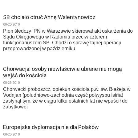
SB chciało otruć Annę Walentynowicz
08-23-2010
Pion śledczy IPN w Warszawie skierował akt oskarżenia do
Sądu Okręgowego w Radomiu przeciw czterem
funkcjonariuszom SB. Chodzi o sprawę tajnej operacji
przeprowadzonej w październiku
Chorwacja: osoby niewłaściwie ubrane nie mogą
wejść do kościoła
08-23-2010
Chorwacki proboszcz, opiekun kościoła p.w. św. Błażeja w
Vodnjan (południowo-zachodnia część półwyspu Istria)
zasłynął tym, że w ciągu kilku ostatnich lat nie wpuścił do
zabytkowej
Europejska dyplomacja nie dla Polaków
08-23-2010