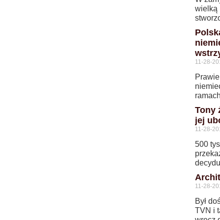
wielką 
stworz
Polsk
niemi
wstrz
11-28-20
Prawie 
niemie
ramach
Tony 
jej u
11-28-20
500 tys
przeka
decydu
Archi
11-28-20
Był do
TVN i t
wręcz