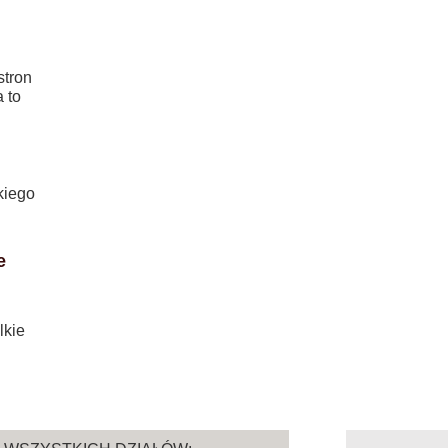
stron
 to
kiego
e
lkie