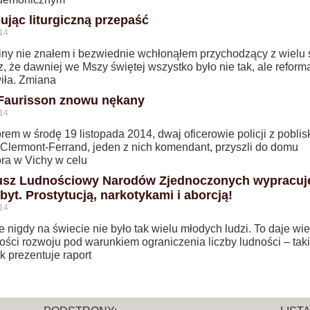
ując liturgiczną przepaść
14
tiny nie znałem i bezwiednie wchłonąłem przychodzący z wielu 
, że dawniej we Mszy świętej wszystko było nie tak, ale reforma
iła. Zmiana
 Faurisson znowu nękany
14
em w środę 19 listopada 2014, dwaj oficerowie policji z poblis
 Clermont-Ferrand, jeden z nich komendant, przyszli do domu
ora w Vichy w celu
sz Ludnościowy Narodów Zjednoczonych wypracuj
byt. Prostytucją, narkotykami i aborcją!
14
 nigdy na świecie nie było tak wielu młodych ludzi. To daje wie
ości rozwoju pod warunkiem ograniczenia liczby ludności – taki
k prezentuje raport