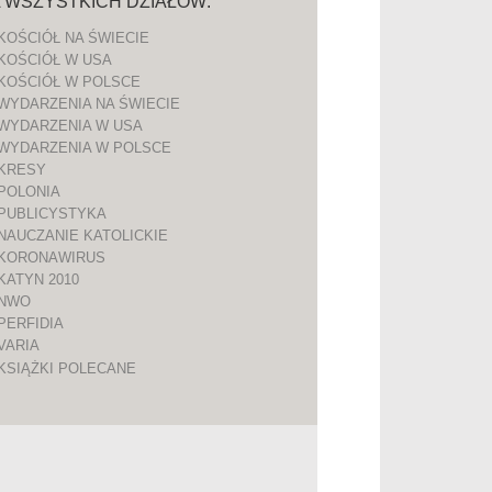
A WSZYSTKICH DZIAŁÓW:
KOŚCIÓŁ NA ŚWIECIE
KOŚCIÓŁ W USA
KOŚCIÓŁ W POLSCE
WYDARZENIA NA ŚWIECIE
WYDARZENIA W USA
WYDARZENIA W POLSCE
KRESY
POLONIA
PUBLICYSTYKA
NAUCZANIE KATOLICKIE
KORONAWIRUS
KATYN 2010
NWO
PERFIDIA
VARIA
KSIĄŻKI POLECANE