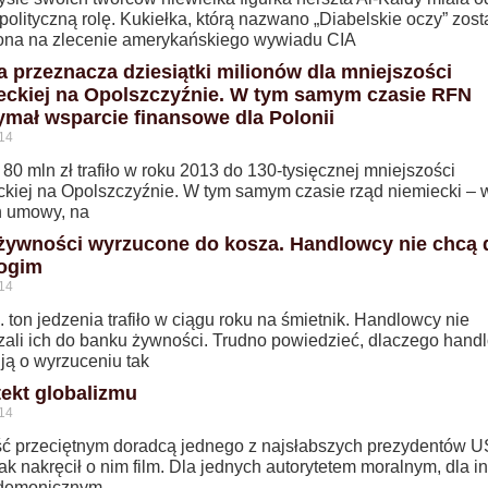
polityczną rolę. Kukiełka, którą nazwano „Diabelskie oczy” zost
ona na zlecenie amerykańskiego wywiadu CIA
a przeznacza dziesiątki milionów dla mniejszości
eckiej na Opolszczyźnie. W tym samym czasie RFN
ymał wsparcie finansowe dla Polonii
14
80 mln zł trafiło w roku 2013 do 130-tysięcznej mniejszości
ckiej na Opolszczyźnie. W tym samym czasie rząd niemiecki – 
 umowy, na
żywności wyrzucone do kosza. Handlowcy nie chcą
bogim
14
. ton jedzenia trafiło w ciągu roku na śmietnik. Handlowcy nie
zali ich do banku żywności. Trudno powiedzieć, dlaczego hand
ją o wyrzuceniu tak
tekt globalizmu
14
ść przeciętnym doradcą jednego z najsłabszych prezydentów U
ak nakręcił o nim film. Dla jednych autorytetem moralnym, dla i
 demonicznym