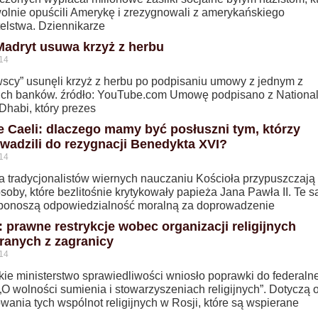
olnie opuścili Amerykę i zrezygnowali z amerykańskiego
elstwa. Dziennikarze
Madryt usuwa krzyż z herbu
14
wscy” usunęli krzyż z herbu po podpisaniu umowy z jednym z
ich banków. źródło: YouTube.com Umowę podpisano z Nationa
Dhabi, który prezes
e Caeli: dlaczego mamy być posłuszni tym, którzy
wadzili do rezygnacji Benedykta XVI?
14
na tradycjonalistów wiernych nauczaniu Kościoła przypuszczają 
soby, które bezlitośnie krytykowały papieża Jana Pawła II. Te 
ponoszą odpowiedzialność moralną za doprowadzenie
: prawne restrykcje wobec organizacji religijnych
ranych z zagranicy
14
kie ministerstwo sprawiedliwości wniosło poprawki do federaln
„O wolności sumienia i stowarzyszeniach religijnych”. Dotyczą 
wania tych wspólnot religijnych w Rosji, które są wspierane