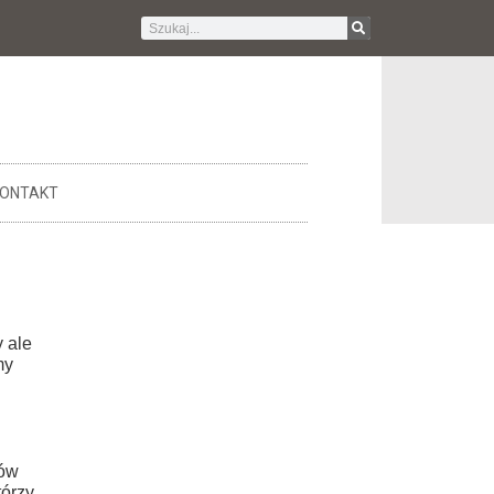
ONTAKT
y ale
my
nów
tórzy