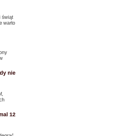
i świąt
że warto
rony
 w
dy nie
f,
ch
mal 12
odegrać