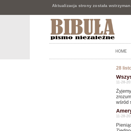
Aktualizacja strony została wstrzyman
HOME
28 lis
Wszys
11-28-20
Źyjemy 
zrozumi
wśród s
Amery
11-28-20
Pienią
Zjedno