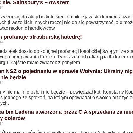
 nie, Sainsbury’s – owszem
14
zyłem się do akcji bojkotu sieci empik. Zjawiska komercjalizacj
nych (i wszelkich innych) raczej nie da się powstrzymać, ale mo
wać nakłonić handlowców
 profanuje strasburską katedrę!
14
działek doszło do kolejnej profanacji katolickiej świątyni ze st
wego ugrupowania Femen. Tym razem ich ofiarą padła katedra
urgu. Zajście miało związek z pobytem
an NSZ o pojednaniu w sprawie Wołynia: Ukrainy nig
 nie będzie
14
ny nie ma, nie było i nie będzie – powiedział kpt. Konstanty Kop
s jednego ze spotkań, na którym opowiadał o swoich przeżycia
ych.
ka bin Ladena stworzona przez CIA sprzedana za nie
cy dolarów
14
śle swoich twórców niewielka figurka herszta Al-Kaidy miała 