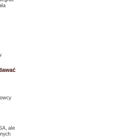
ała
w
 dawać
lowcy
SA, ale
nnych