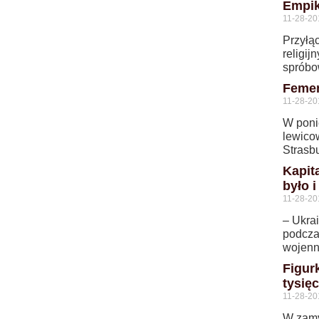
Empik
11-28-20
Przyłąc
religij
spróbo
Femen
11-28-20
W ponie
lewico
Strasb
Kapit
było i
11-28-20
– Ukrai
podcza
wojenn
Figur
tysię
11-28-20
W zamy