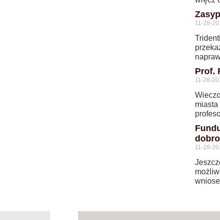
Zasyp
11-28-20
Triden
przekaz
napraw
Prof.
11-28-20
Wieczor
miasta
profes
Fundu
dobro
11-28-20
Jeszcze
możliw
wniose