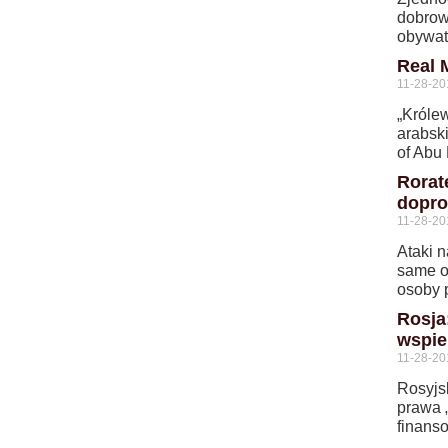
dobrow
obywat
Real 
11-28-20
„Króle
arabsk
of Abu 
Rorat
dopro
11-28-20
Ataki 
same o
osoby 
Rosja
wspie
11-28-20
Rosyjs
prawa 
finanso