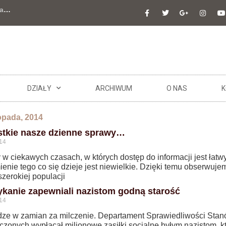
a
…
DZIAŁY
ARCHIWUM
O NAS
K
topada, 2014
tkie nasze dzienne sprawy…
14
w ciekawych czasach, w których dostęp do informacji jest łatw
enie tego co się dzieje jest niewielkie. Dzięki temu obserwuje
zerokiej populacji
kanie zapewniali nazistom godną starość
14
dze w zamian za milczenie. Departament Sprawiedliwości Sta
czonych wypłacał milionowe zasiłki socjalne byłym nazistom, k