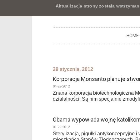
Aktualizacja strony została wstrzyman
HOME
29 stycznia, 2012
Korporacja Monsanto planuje stwo
01-29-2012
Znana korporacja biotechnologiczna M
działalności. Są nim specjalnie zmodyf
Obama wypowiada wojnę katoliko
01-29-2012
Sterylizacja, pigułki antykoncepcyjne 
mieszkańca Stanów Zjednoczonych. Bę