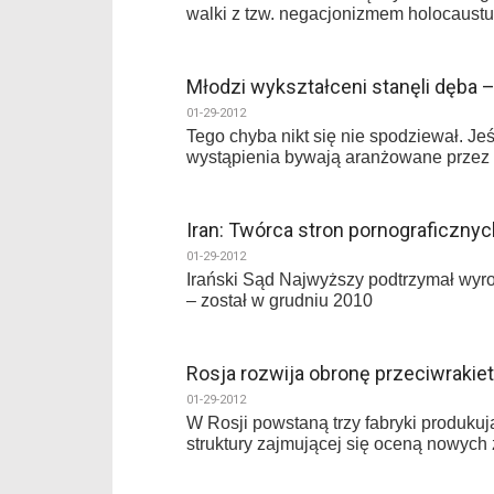
walki z tzw. negacjonizmem holocaust
Młodzi wykształceni stanęli dęba 
01-29-2012
Tego chyba nikt się nie spodziewał. J
wystąpienia bywają aranżowane przez 
Iran: Twórca stron pornograficzny
01-29-2012
Irański Sąd Najwyższy podtrzymał wyro
– został w grudniu 2010
Rosja rozwija obronę przeciwrakie
01-29-2012
W Rosji powstaną trzy fabryki produku
struktury zajmującej się oceną nowyc