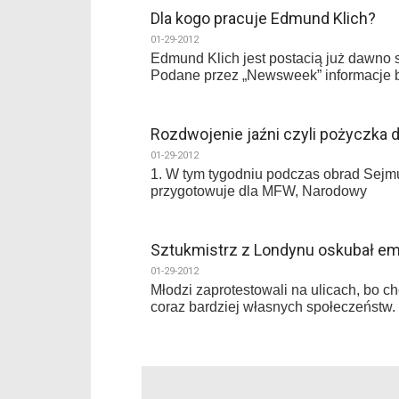
Dla kogo pracuje Edmund Klich?
01-29-2012
Edmund Klich jest postacią już dawno 
Podane przez „Newsweek” informacje b
Rozdwojenie jaźni czyli pożyczka d
01-29-2012
1. W tym tygodniu podczas obrad Sejmu
przygotowuje dla MFW, Narodowy
Sztukmistrz z Londynu oskubał e
01-29-2012
Młodzi zaprotestowali na ulicach, bo c
coraz bardziej własnych społeczeństw.