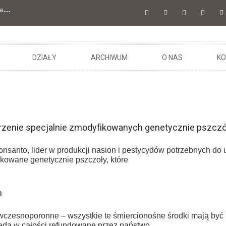
a
…
DZIAŁY
ARCHIWUM
O NAS
KO
rzenie specjalnie zmodyfikowanych genetycznie pszczó
onsanto, lider w produkcji nasion i pestycydów potrzebnych d
ikowane genetycznie pszczoły, które
m
i wczesnoporonne – wszystkie te śmiercionośne środki mają być
dą w całości refundowane przez państwo,