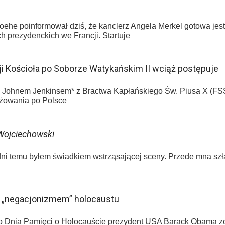
he poinformował dziś, że kanclerz Angela Merkel gotowa jest
 prezydenckich we Francji. Startuje
ji Kościoła po Soborze Watykańskim II wciąż postępuje
s. Johnem Jenkinsem* z Bractwa Kapłańskiego Św. Piusa X (FS
óżowania po Polsce
Wojciechowski
 dni temu byłem świadkiem wstrząsającej sceny. Przede mna szł
z „negacjonizmem” holocaustu
nia Pamięci o Holocauście prezydent USA Barack Obama zob