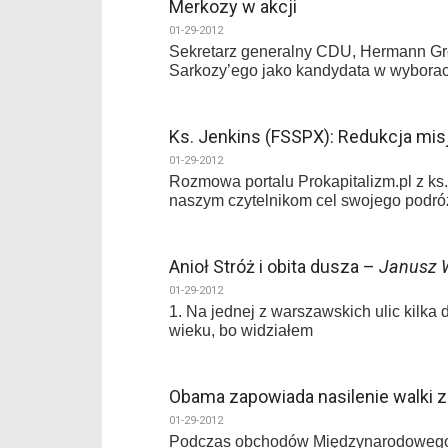
Merkozy w akcji
01-29-2012
Sekretarz generalny CDU, Hermann Groe
Sarkozy’ego jako kandydata w wyborach
Ks. Jenkins (FSSPX): Redukcja mis
01-29-2012
Rozmowa portalu Prokapitalizm.pl z k
naszym czytelnikom cel swojego podr
Anioł Stróż i obita dusza –
Janusz 
01-29-2012
1. Na jednej z warszawskich ulic kilka
wieku, bo widziałem
Obama zapowiada nasilenie walki 
01-29-2012
Podczas obchodów Międzynarodowego D