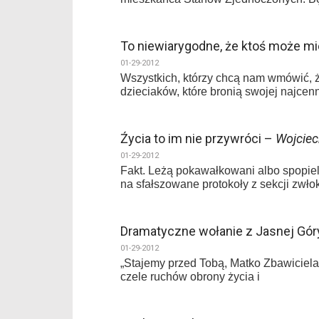
To niewiarygodne, że ktoś może mi
01-29-2012
Wszystkich, którzy chcą nam wmówić, ż
dzieciaków, które bronią swojej najcen
Źycia to im nie przywróci –
Wojciec
01-29-2012
Fakt. Leżą pokawałkowani albo spopie
na sfałszowane protokoły z sekcji zwło
Dramatyczne wołanie z Jasnej Gór
01-29-2012
„Stajemy przed Tobą, Matko Zbawiciela
czele ruchów obrony życia i