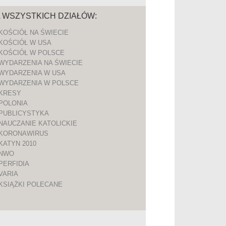
A WSZYSTKICH DZIAŁÓW:
KOŚCIÓŁ NA ŚWIECIE
KOŚCIÓŁ W USA
KOŚCIÓŁ W POLSCE
WYDARZENIA NA ŚWIECIE
WYDARZENIA W USA
WYDARZENIA W POLSCE
KRESY
POLONIA
PUBLICYSTYKA
NAUCZANIE KATOLICKIE
KORONAWIRUS
KATYN 2010
NWO
PERFIDIA
VARIA
KSIĄŻKI POLECANE