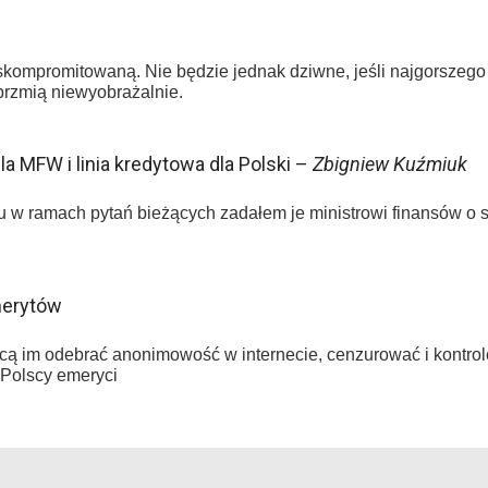
skompromitowaną. Nie będzie jednak dziwne, jeśli najgorszeg
rzmią niewyobrażalnie.
la MFW i linia kredytowa dla Polski –
Zbigniew Kuźmiuk
 w ramach pytań bieżących zadałem je ministrowi finansów o 
merytów
hcą im odebrać anonimowość w internecie, cenzurować i kontrolow
 Polscy emeryci