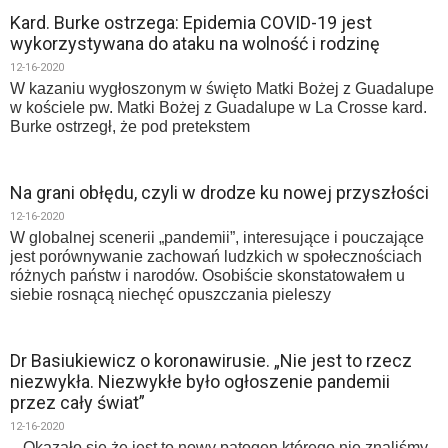
Kard. Burke ostrzega: Epidemia COVID-19 jest
wykorzystywana do ataku na wolność i rodzinę
12-16-2020
W kazaniu wygłoszonym w święto Matki Bożej z Guadalupe
w kościele pw. Matki Bożej z Guadalupe w La Crosse kard.
Burke ostrzegł, że pod pretekstem
Na grani obłędu, czyli w drodze ku nowej przyszłości
12-16-2020
W globalnej scenerii „pandemii”, interesujące i pouczające
jest porównywanie zachowań ludzkich w społecznościach
różnych państw i narodów. Osobiście skonstatowałem u
siebie rosnącą niechęć opuszczania pieleszy
Dr Basiukiewicz o koronawirusie. „Nie jest to rzecz
niezwykła. Niezwykłe było ogłoszenie pandemii
przez cały świat”
12-16-2020
– Okazało się że jest to nowy patogen którego nie znaliśmy,