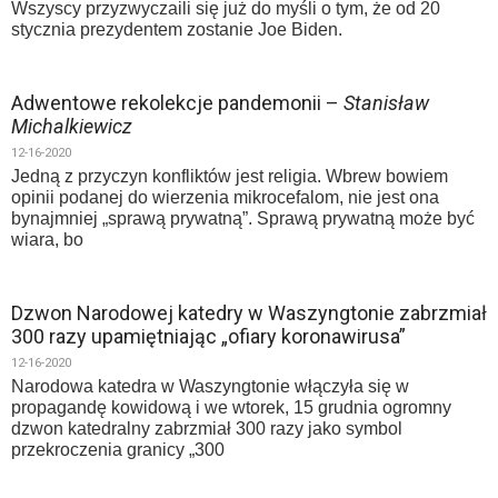
Wszyscy przyzwyczaili się już do myśli o tym, że od 20
stycznia prezydentem zostanie Joe Biden.
Adwentowe rekolekcje pandemonii –
Stanisław
Michalkiewicz
12-16-2020
Jedną z przyczyn konfliktów jest religia. Wbrew bowiem
opinii podanej do wierzenia mikrocefalom, nie jest ona
bynajmniej „sprawą prywatną”. Sprawą prywatną może być
wiara, bo
Dzwon Narodowej katedry w Waszyngtonie zabrzmiał
300 razy upamiętniając „ofiary koronawirusa”
12-16-2020
Narodowa katedra w Waszyngtonie włączyła się w
propagandę kowidową i we wtorek, 15 grudnia ogromny
dzwon katedralny zabrzmiał 300 razy jako symbol
przekroczenia granicy „300