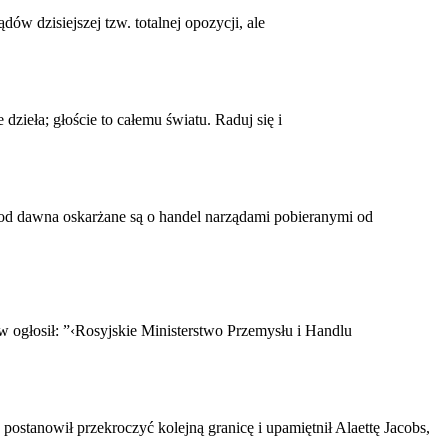
ów dzisiejszej tzw. totalnej opozycji, ale
zieła; głoście to całemu światu. Raduj się i
 od dawna oskarżane są o handel narządami pobieranymi od
w ogłosił: ”‹Rosyjskie Ministerstwo Przemysłu i Handlu
ostanowił przekroczyć kolejną granicę i upamiętnił Alaettę Jacobs,