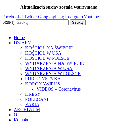
Przejdź
Aktualizacja strony została wstrzymana
…
do
Facebook-f
Twitter
Google-plus-g
Instagram
Youtube
treści
Szukaj
Szukaj
Home
DZIAŁY
KOŚCIÓŁ NA ŚWIECIE
KOŚCIÓŁ W USA
KOŚCIÓŁ W POLSCE
WYDARZENIA NA ŚWIECIE
WYDARZENIA W USA
WYDARZENIA W POLSCE
PUBLICYSTYKA
KORONAWIRUS
VIDEOS – Coronavirus
KRESY
POLECANE
VARIA
ARCHIWUM
O nas
Kontakt