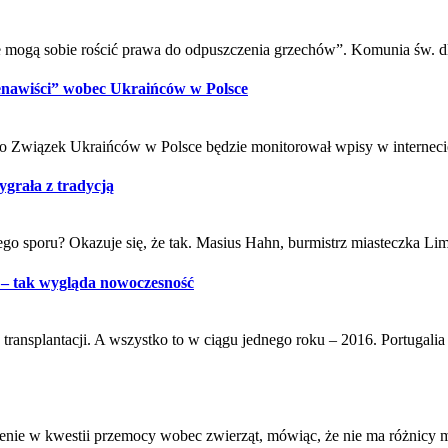
mogą sobie rościć prawa do odpuszczenia grzechów”. Komunia św. dl
ienawiści” wobec Ukraińców w Polsce
rego Związek Ukraińców w Polsce będzie monitorował wpisy w intern
grała z tradycją
o sporu? Okazuje się, że tak. Masius Hahn, burmistrz miasteczka Lim
a – tak wygląda nowoczesność
transplantacji. A wszystko to w ciągu jednego roku – 2016. Portugali
zenie w kwestii przemocy wobec zwierząt, mówiąc, że nie ma różnicy 