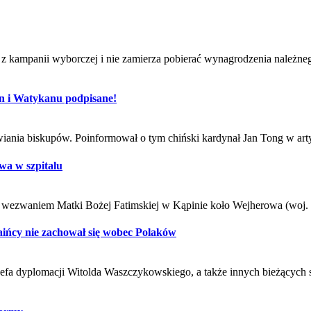
z kampanii wyborczej i nie zamierza pobierać wynagrodzenia należne
n i Watykanu podpisane!
nawiania biskupów. Poinformował o tym chiński kardynał Jan Tong w
wa w szpitalu
pod wezwaniem Matki Bożej Fatimskiej w Kąpinie koło Wejherowa (woj
raińcy nie zachował się wobec Polaków
zefa dyplomacji Witolda Waszczykowskiego, a także innych bieżących 