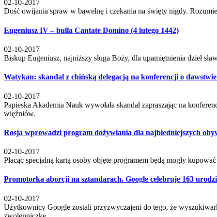
02-10-2017
Dość owijania spraw w bawełnę i czekania na święty nigdy. Rozumieliś
Eugeniusz IV – bulla Cantate Domino (4 lutego 1442)
02-10-2017
Biskup Eugeniusz, najniższy sługa Boży, dla upamiętnienia dzieł sław
Watykan: skandal z chińską delegacją na konferencji o dawstwi
02-10-2017
Papieska Akademia Nauk wywołała skandal zapraszając na konferencj
więźniów.
Rosja wprowadzi program dożywiania dla najbiedniejszych obyw
02-10-2017
Płacąc specjalną kartą osoby objęte programem będą mogły kupować r
Promotorka aborcji na sztandarach. Google celebruje 163 urodzi
02-10-2017
Użytkownicy Google zostali przyzwyczajeni do tego, że wyszukiwarka
zwolenniczkę