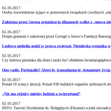
02-10-2017
Osoby rozwiedzione żyjące w ponownych związkach cywilnych „nie 
Założona przez Sorosa organizacja sfinansuje walkę z „mową n
02-10-2017
Dzięki grantom z założonej przez George’a Soros’a Fundacji Bato
Ludowa melodia godzi w prawa zwierząt. Niemiecka weganka wy
02-10-2017
Czy ludowa piosenka dla dzieci może być obiektem światopoglądoweg
Quo vadis, Portugalio? Aborcje, transplantacje, testamenty życi
02-10-2017
Ponad 16 tysięcy aborcji. Ponad 930 ludzkich organów pobranych do 
„Nie ma różnicy między ludźmi a zwierzętami”
02-10-2017
INFO: Turecki Dyrektoriat ds. Religijnych (Diyanet) wydał oświadc