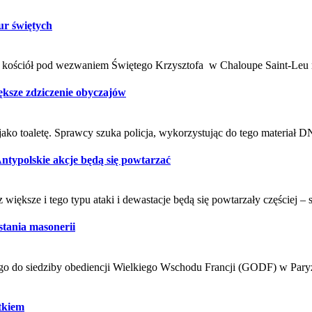
ur świętych
y kościół pod wezwaniem Świętego Krzysztofa w Chaloupe Saint-Leu n
ększe zdziczenie obyczajów
ako toaletę. Sprawcy szuka policja, wykorzystując do tego materiał
Antypolskie akcje będą się powtarzać
 większe i tego typu ataki i dewastacje będą się powtarzały częściej 
stania masonerii
utego do siedziby obediencji Wielkiego Wschodu Francji (GODF) w Pa
tkiem