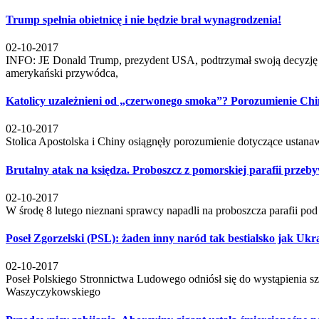
Trump spełnia obietnicę i nie będzie brał wynagrodzenia!
02-10-2017
INFO: JE Donald Trump, prezydent USA, podtrzymał swoją decyzję 
amerykański przywódca,
Katolicy uzależnieni od „czerwonego smoka”? Porozumienie Chi
02-10-2017
Stolica Apostolska i Chiny osiągnęły porozumienie dotyczące usta
Brutalny atak na księdza. Proboszcz z pomorskiej parafii przeby
02-10-2017
W środę 8 lutego nieznani sprawcy napadli na proboszcza parafii 
Poseł Zgorzelski (PSL): żaden inny naród tak bestialsko jak Uk
02-10-2017
Poseł Polskiego Stronnictwa Ludowego odniósł się do wystąpienia s
Waszyczykowskiego