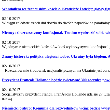
Wandalizm we francuskim kościele. Kradzieże i odcięte głowy fig
02-10-2017
W ciągu zaledwie trzech dni doszło do dwóch napadów na parafialn
Niemcy: zbezczeszczony konfesjonał. Trudno wyobrazić sobie wi
02-10-2017
W jednym z niemieckich kościołów ktoś wykorzystywał konfesjonał j
Znany historyk: polityka uległości wobec Ukrainy była błędem. 
02-10-2017
– Rozczarowanie środowisk nacjonalistycznych na Ukrainie jest coraz
Prezydent Francois Hollande będzie świętować 300 rocznicę pow
02-10-2017
Socjalistyczny prezydent Francji, FranÃ§ois Hollande uda się 27 l
nazwą
Niemiecki biskup: Komunia dla rozwodników wciąż będzie wyją