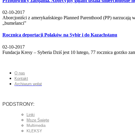
Przodownicy zabijania. Aborcyjny gigant ustala śmiercionośne 
02-10-2017
Aborcjoniści z amerykańskiego Planned Parenthood (PP) narzucają w 
„bumelanci”
Rocznica deportacji Polaków na Sybir i do Kazachstanu
02-10-2017
Fundacja Kresy – Syberia Dziś jest 10 lutego, 77 rocznica gorzko z
O nas
Kontakt
Archiwum wpłat
PODSTRONY:
Linki
Msze Święte
Multimedia
KLEKSY