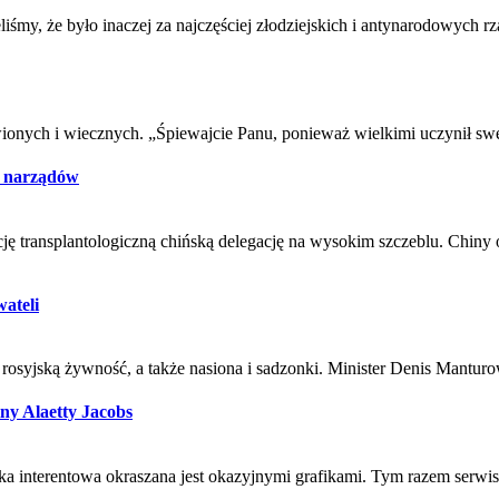
my, że było inaczej za najczęściej złodziejskich i antynarodowych rząd
ionych i wiecznych. „Śpiewajcie Panu, ponieważ wielkimi uczynił swe d
e narządów
ę transplantologiczną chińską delegację na wysokim szczeblu. Chiny
ateli
osyjską żywność, a także nasiona i sadzonki. Minister Denis Manturo
ny Alaetty Jacobs
 interentowa okraszana jest okazyjnymi grafikami. Tym razem serwis p