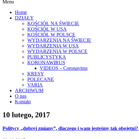
Menu
Home
DZIAŁY
KOŚCIÓŁ NA ŚWIECIE
KOŚCIÓŁ W USA
KOŚCIÓŁ W POLSCE
WYDARZENIA NA ŚWIECIE
WYDARZENIA W USA
WYDARZENIA W POLSCE
PUBLICYSTYKA
KORONAWIRUS
VIDEOS – Coronavirus
KRESY
POLECANE
VARIA
ARCHIWUM
O nas
Kontakt
10 lutego, 2017
Politycy „dobrej zmiany”, dlaczego i wam jesteśmy tak obojętni?