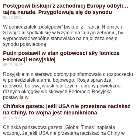
Postępowi biskupi z zachodniej Europy odbyli…
tajną naradę. Przygotowują się do synodu
05-26-2015
W poniedziałek „postępowi” biskupi z Francji, Niemiec i
Szwajcarii spotkali się w Rzymie na tajnym zebraniu, by
wypracować wspólne stanowisko na najbliższą sesję
synodu poświęconą
Putin postawił w stan gotowości siły lotnicze
Federacji Rosyjskiej
05-26-2015
Rosyjskie ministerstwo obrony poinformowało o rozpoczęciu
w poniedziałek alarmu bojowego. Rosja sprawdza
gotowość bojową wojsk lotniczych i obrony powietrznej
różnych okręgów wojskowych.Federacja Rosyjska
postawiła w
Chińska gazeta: jeśli USA nie przestaną naciskać
na Chiny, to wojna jest nieunikniona
05-26-2015
Chińska państwowa gazeta „Global Times” napisała
wczoraj, że jeśli USA nie przestaną naciskać na Chiny w