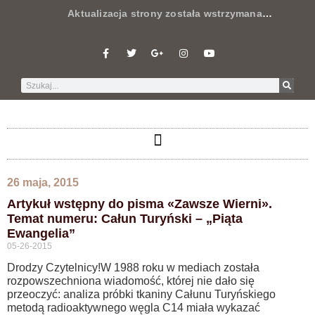
Aktualizacja strony została wstrzymana
…
26 maja, 2015
Artykuł wstępny do pisma «Zawsze Wierni».
Temat numeru: Całun Turyński – „Piąta
Ewangelia”
05-26-2015
Drodzy Czytelnicy!W 1988 roku w mediach została
rozpowszechniona wiadomość, której nie dało się
przeoczyć: analiza próbki tkaniny Całunu Turyńskiego
metodą radioaktywnego węgla C14 miała wykazać