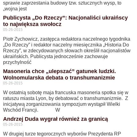
sprawie zaprzestania budowy tzw. sztucznych wysp, to
„wojna jest
Publicysta „Do Rzeczy”: Nacjonaliści ukraińscy
to największa swołocz
05-26-2015
Piotr Zychowicz, zastępca redaktora naczelnego tygodnika
„Do Rzeczy” i redaktor naczelny miesięcznika „Historia Do
Rzeczy”, w zdecydowanych słowach określił nacjonalistów
ukraińskich. Publicysta jednocześnie zachowuje
przychylność
Masoneria chce „ulepszać” gatunek ludzki.
Wolnomularska debata o transhumanizmie
05-26-2015
W ostatnią sobotę maja francuska masoneria spotka się w
ratuszu miasta Lyon, by debatować o transhumanizmie. Z
inicjatywą zorganizowania sympozjum wystąpił Wielki
Wschód Francji. W
Andrzej Duda wygrał również za granicą
05-26-2015
W drugiej turze tegorocznych wyborów Prezydenta RP