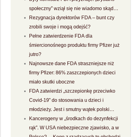
społeczny” wziął się nie wiadomo skąd…
Rezygnacja dyrektorów FDA – bunt czy
zrobili swoje i mogą odejść?
Pełne zatwierdzenie FDA dla
śmiercionośnego produktu firmy Pfizer już
jutro?
Najnowsze dane FDA straszniejsze niż
firmy Pfizer: 86% zaszczepionych dzieci
miało skutki uboczne
FDA zatwierdzi „szczepionkę przeciwko
Covid-19” do stosowania u dzieci i
młodzieży. Jest i smutny wątek polski…
Kancerogeny w „środkach do dezynfekcji
rąk”. W USA niebezpieczne zjawisko, a w
Polsce?… Kogo z rządzących to obchodzi