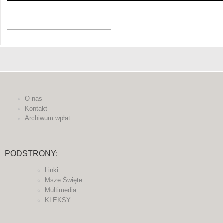
O nas
Kontakt
Archiwum wpłat
PODSTRONY:
Linki
Msze Święte
Multimedia
KLEKSY