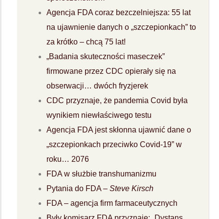
Agencja FDA coraz bezczelniejsza: 55 lat
na ujawnienie danych o „szczepionkach” to
za krótko – chcą 75 lat!
„Badania skuteczności maseczek”
firmowane przez CDC opierały się na
obserwacji… dwóch fryzjerek
CDC przyznaje, że pandemia Covid była
wynikiem niewłaściwego testu
Agencja FDA jest skłonna ujawnić dane o
„szczepionkach przeciwko Covid-19” w
roku… 2076
FDA w służbie transhumanizmu
Pytania do FDA –
Steve Kirsch
FDA – agencja firm farmaceutycznych
Były komisarz FDA przyznaje: „Dystans