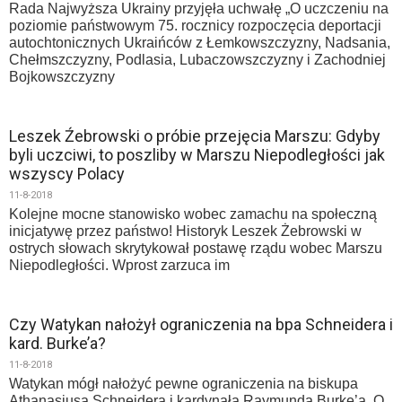
Rada Najwyższa Ukrainy przyjęła uchwałę „O uczczeniu na
poziomie państwowym 75. rocznicy rozpoczęcia deportacji
autochtonicznych Ukraińców z Łemkowszczyzny, Nadsania,
Chełmszczyzny, Podlasia, Lubaczowszczyzny i Zachodniej
Bojkowszczyzny
Leszek Źebrowski o próbie przejęcia Marszu: Gdyby
byli uczciwi, to poszliby w Marszu Niepodległości jak
wszyscy Polacy
11-8-2018
Kolejne mocne stanowisko wobec zamachu na społeczną
inicjatywę przez państwo! Historyk Leszek Żebrowski w
ostrych słowach skrytykował postawę rządu wobec Marszu
Niepodległości. Wprost zarzuca im
Czy Watykan nałożył ograniczenia na bpa Schneidera i
kard. Burke’a?
11-8-2018
Watykan mógł nałożyć pewne ograniczenia na biskupa
Athanasiusa Schneidera i kardynała Raymunda Burke’a. O