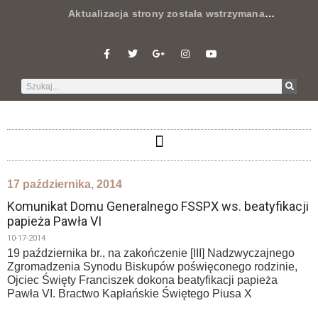
Aktualizacja strony została wstrzymana
…
17 października, 2014
Komunikat Domu Generalnego FSSPX ws. beatyfikacji
papieża Pawła VI
10-17-2014
19 października br., na zakończenie [III] Nadzwyczajnego
Zgromadzenia Synodu Biskupów poświęconego rodzinie,
Ojciec Święty Franciszek dokona beatyfikacji papieża
Pawła VI. Bractwo Kapłańskie Świętego Piusa X