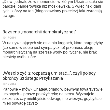
„Dziwi jednak, że w momencie, w którym Ukraina stała się
bardziej banderowska niż moskiewska, Skwieciński gani
tych, którzy na ten (błogosławiony przecież) fakt zwracają
uwagę.
Bezsens „monarchii demokratycznej”
10-17-2014
W uaktywniających się ostatnio kręgach, które pragnęłyby
(co samo w sobie jest sympatyczne) przenieść akcję
monarchistyczną na szersze wody polityczne, nie brak
niestety osób, które
„Wesoło żyć, z rozpaczą umierać…”, czyli polscy
obrońcy Szóstego Przykazania
10-17-2014
Panowie – mówił Chateaubriand w pewnym towarzystwie
uczonych – proszę położyć rękę na sercu. Wyznajcie
szczerze: czy mielibyście odwagę nie wierzyć, gdybyście
mieli odwagę czysto