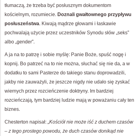
tłumaczą, że trzeba być posłusznym dokumentom
kościelnym, rozumiecie.
Doznali gwałtownego przypływu
posłuszeństwa
. Kiwają mądrze głowami i łaskawie
pochwalają użycie przez uczestników Synodu słów „seks”
albo „gender”.
A ja na to patrzę i sobie myślę: Panie Boże, spuść nogę i
kopnij. Bo patrzeć na to nie można, słuchać się nie da, a w
dodatku to sami Pasterze do takiego stanu doprowadzili,
jakby nie zauważyli, że jeszcze nigdy nie udało się zyskać
wiernych przez rozcieńczenie doktryny. Im bardziej
rozcieńczają, tym bardziej ludzie mają w poważaniu cały ten
biznes.
Chesterton napisał:
„Kościół nie może iść z duchem czasów
– z tego prostego powodu, że duch czasów donikąd nie