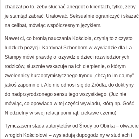
chadzał po to, żeby słuchać anegdot o klientach, tylko, żeby
je stamtąd zabrać. Uratować. Seksualnie ograniczyć i skazać
na celibat, mówiąc współczesnym językiem.
Nawet ci, co bronią nauczania Kościoła, czynią to z czysto
ludzkich pozycji. Kardynał Schonborn w wywiadzie dla La
Stampy mówi prawdę o krzywdzie dzieci rozwiedzionych
rodziców, słusznie wskazuje na ich cierpienie, o którym
zwolennicy huraoptymistycznego tryndu „chcą to im dajmy”
jakoś zapomnieli. Ale nie odnosi się do Źródła, do doktryny,
do nadprzyrodzonego sensu tego wszystkiego. (Już nie
mówiąc, co opowiada w tej części wywiadu, którą np. Gość
Niedzielny w swej relacji pominął, ciekawe czemu).
Tymczasem stada autorytetów od Środy po Obirka – otwarcie
wrogich Kościołowi – wysiadują dupogodziny w studiach i