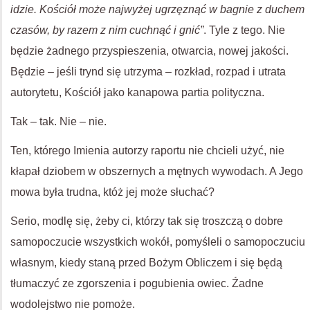
idzie. Kościół może najwyżej ugrzęznąć w bagnie z duchem
czasów, by razem z nim cuchnąć i gnić”
. Tyle z tego. Nie
będzie żadnego przyspieszenia, otwarcia, nowej jakości.
Będzie – jeśli trynd się utrzyma – rozkład, rozpad i utrata
autorytetu, Kościół jako kanapowa partia polityczna.
Tak – tak. Nie – nie.
Ten, którego Imienia autorzy raportu nie chcieli użyć, nie
kłapał dziobem w obszernych a mętnych wywodach. A Jego
mowa była trudna, któż jej może słuchać?
Serio, modlę się, żeby ci, którzy tak się troszczą o dobre
samopoczucie wszystkich wokół, pomyśleli o samopoczuciu
własnym, kiedy staną przed Bożym Obliczem i się będą
tłumaczyć ze zgorszenia i pogubienia owiec. Źadne
wodolejstwo nie pomoże.