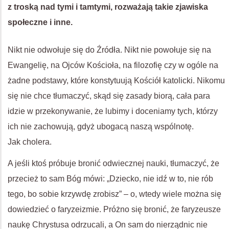
z troską nad tymi i tamtymi, rozważają takie zjawiska
społeczne i inne.
Nikt nie odwołuje się do Źródła. Nikt nie powołuje się na
Ewangelię, na Ojców Kościoła, na filozofię czy w ogóle na
żadne podstawy, które konstytuują Kościół katolicki. Nikomu
się nie chce tłumaczyć, skąd się zasady biorą, cała para
idzie w przekonywanie, że lubimy i doceniamy tych, którzy
ich nie zachowują, gdyż ubogacą naszą wspólnotę.
Jak cholera.
A jeśli ktoś próbuje bronić odwiecznej nauki, tłumaczyć, że
przecież to sam Bóg mówi: „Dziecko, nie idź w to, nie rób
tego, bo sobie krzywdę zrobisz” – o, wtedy wiele można się
dowiedzieć o faryzeizmie. Próżno się bronić, że faryzeusze
naukę Chrystusa odrzucali, a On sam do nierządnic nie