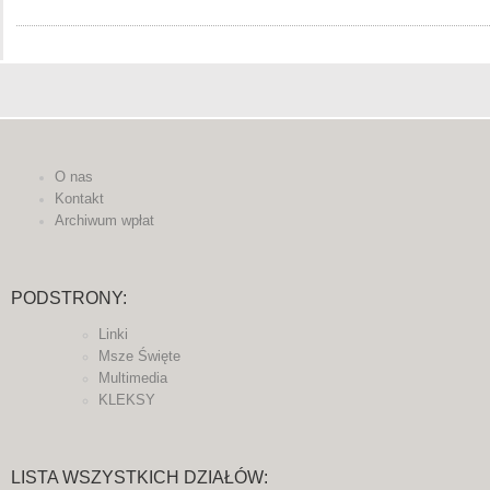
O nas
Kontakt
Archiwum wpłat
PODSTRONY:
Linki
Msze Święte
Multimedia
KLEKSY
LISTA WSZYSTKICH DZIAŁÓW: