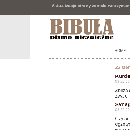
Aktualizacja strony została wstrzyman
HOME
22 sie
Kurde
08-22-2
Zbliża 
zwarci,
Synag
08-22-2
Czytam 
egzotyc
większ