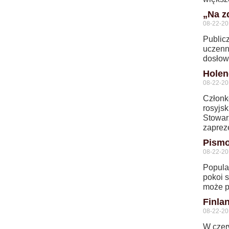
„Na z
08-22-2
Public
uczenni
dosłow
Holen
08-22-2
Członk
rosyjsk
Stowar
zaprez
Pismo
08-22-2
Popula
pokoi 
może pr
Finla
08-22-2
W czer