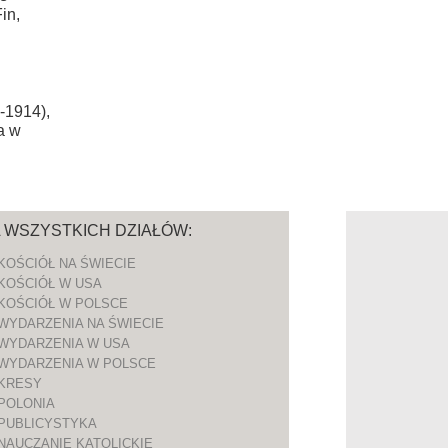
in,
-1914),
a w
A WSZYSTKICH DZIAŁÓW:
KOŚCIÓŁ NA ŚWIECIE
KOŚCIÓŁ W USA
KOŚCIÓŁ W POLSCE
WYDARZENIA NA ŚWIECIE
WYDARZENIA W USA
WYDARZENIA W POLSCE
KRESY
POLONIA
PUBLICYSTYKA
NAUCZANIE KATOLICKIE