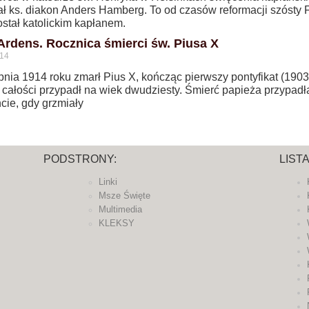
ał ks. diakon Anders Hamberg. To od czasów reformacji szósty F
ostał katolickim kapłanem.
 Ardens. Rocznica śmierci św. Piusa X
014
pnia 1914 roku zmarł Pius X, kończąc pierwszy pontyfikat (1903
w całości przypadł na wiek dwudziesty. Śmierć papieża przypadł
ie, gdy grzmiały
PODSTRONY:
LIST
Linki
Msze Święte
Multimedia
KLEKSY