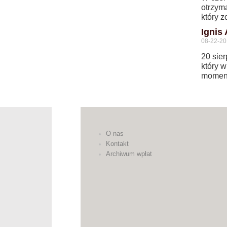
otrzym
który z
Ignis
08-22-2
20 sier
który 
momenc
O nas
Kontakt
Archiwum wpłat