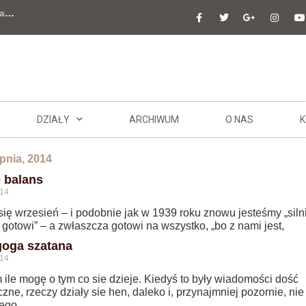
a
…
DZIAŁY
ARCHIWUM
O NAS
K
rpnia, 2014
 balans
014
się wrzesień – i podobnie jak w 1939 roku znowu jesteśmy „silni
 gotowi” – a zwłaszcza gotowi na wszystko, „bo z nami jest,
oga szatana
014
ile mogę o tym co sie dzieje. Kiedyś to były wiadomości dość
zne, rzeczy działy sie hen, daleko i, przynajmniej pozornie, nie
ego