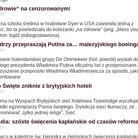
drowie” na cenzurowanym!
014
zna szkoła średnia w hrabstwie Dyer w USA zawiesiła jedną z
c, bo ta powiedziała do koleżanki „na zdrowie” (ang. „bless you
nie: bądź pobogosławiona).
drzy przepraszają Putina za… malezyjskiego boeing
014
owie holenderskiej grupy De Ommekeer (hol. powrót) wysłali d
iego prezydenta Władimira Putina oficjalny list z przeprosinami.
zyszenie przeprosiło Władimira Władimirowicza za sposób, jaki
entowane
 Święte zniknie z brytyjskich hoteli
014
rna na Wyspach Brytyjskich sieć hotelowa Travelodge wycofuje
setki egzemplarzy Pisma świętego. Dyrekcja sieci tłumaczy, że
omować „tylko jednej religii”. Sieć
ndia: szóste święcenia kapłańskie od czasów reforma
014
wcu w katedrze św. Henryka w Helsinkach święcenia kapłańsk