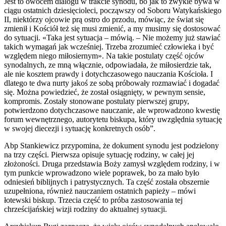
Jest to owocem dialogu w trakcie synodu, bo jak to zwykle bywa w
ciągu ostatnich dziesięcioleci, począwszy od Soboru Watykańskiego
II, niektórzy ojcowie prą ostro do przodu, mówiąc, że świat się
zmienił i Kościół też się musi zmienić, a my musimy się dostosować
do sytuacji. «Taka jest sytuacja – mówią. – Nie możemy już stawiać
takich wymagań jak wcześniej. Trzeba zrozumieć człowieka i być
względem niego miłosiernym». Na takie postulaty część ojców
synodalnych, ze mną włącznie, odpowiadała, że miłosierdzie tak,
ale nie kosztem prawdy i dotychczasowego nauczania Kościoła. I
dlatego te dwa nurty jakoś ze sobą próbowały rozmawiać i dogadać
się. Można powiedzieć, że został osiągnięty, w pewnym sensie,
kompromis. Zostały stonowane postulaty pierwszej grupy,
potwierdzono dotychczasowe nauczanie, ale wprowadzono kwestię
forum wewnętrznego, autorytetu biskupa, który uwzględnia sytuację
w swojej diecezji i sytuację konkretnych osób”.
Abp Stankiewicz przypomina, że dokument synodu jest podzielony
na trzy części. Pierwsza opisuje sytuację rodziny, w całej jej
złożoności. Druga przedstawia Boży zamysł względem rodziny, i w
tym punkcie wprowadzono wiele poprawek, bo za mało było
odniesień biblijnych i patrystycznych. Ta część została obszernie
uzupełniona, również nauczaniem ostatnich papieży – mówi
łotewski biskup. Trzecia część to próba zastosowania tej
chrześcijańskiej wizji rodziny do aktualnej sytuacji.