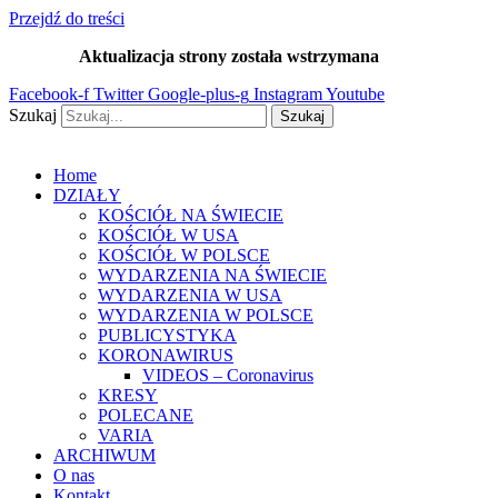
Przejdź do treści
Aktualizacja strony została wstrzymana
…
Facebook-f
Twitter
Google-plus-g
Instagram
Youtube
Szukaj
Szukaj
Home
DZIAŁY
KOŚCIÓŁ NA ŚWIECIE
KOŚCIÓŁ W USA
KOŚCIÓŁ W POLSCE
WYDARZENIA NA ŚWIECIE
WYDARZENIA W USA
WYDARZENIA W POLSCE
PUBLICYSTYKA
KORONAWIRUS
VIDEOS – Coronavirus
KRESY
POLECANE
VARIA
ARCHIWUM
O nas
Kontakt