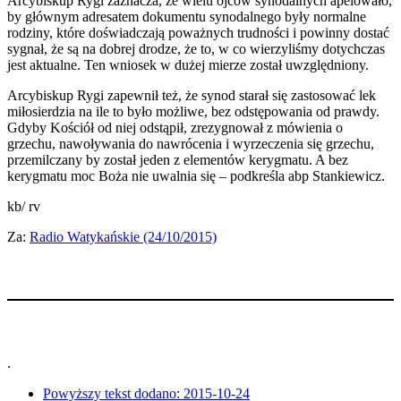
Arcybiskup Rygi zaznacza, że wielu ojców synodalnych apelowało,
by głównym adresatem dokumentu synodalnego były normalne
rodziny, które doświadczają poważnych trudności i powinny dostać
sygnał, że są na dobrej drodze, że to, w co wierzyliśmy dotychczas
jest aktualne. Ten wniosek w dużej mierze został uwzględniony.
Arcybiskup Rygi zapewnił też, że synod starał się zastosować lek
miłosierdzia na ile to było możliwe, bez odstępowania od prawdy.
Gdyby Kościół od niej odstąpił, zrezygnował z mówienia o
grzechu, nawoływania do nawrócenia i wyrzeczenia się grzechu,
przemilczany by został jeden z elementów kerygmatu. A bez
kerygmatu moc Boża nie uwalnia się – podkreśla abp Stankiewicz.
kb/ rv
Za:
Radio Watykańskie (24/10/2015)
.
Powyższy tekst dodano:
2015-10-24