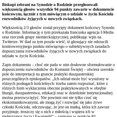
Biskupi zebrani na Synodzie o Rodzinie przegłosowali
większością głosów wszystkie 94 punkty zawarte w dokumencie
końcowym, łącznie z tym mówiącym o udziale w życiu Kościoła
rozwodników żyjących w nowych związkach.
Większością 2/3 głosów został przyjęty dokument końcowy Synodu
o Rodzinie. Informację o tym przekazała francuska agencja I-Media
oraz rzecznik grupy niemieckojęzycznej, publikując wpis na
Twitterze. W ślad za tym poszła wieść, iż głosujący nie odrzucili
kontrowersyjnego punktu mówiącego o subiektywnych zasadach
dopuszczania rozwodników żyjących w nowych związkach do
udziału w życiu Kościoła.
Zapis dokumentu – choć nie pada w nim dosłowne sformułowanie o
dopuszczeniu rozwodników do Komunii Świętej – otwiera szerokie
pole do interpretacji na gruncie praktyki duszpasterskiej
poszczególnych episkopatów. „Ich udział może być wyrażony w
różnych posługach kościelnych: trzeba zatem rozpoznać, które z
różnych form wykluczenia obecnie praktykowanych w obrębie
liturgii, duszpasterstwa, edukacji oraz w dziedzinie instytucjonalnej
można przezwyciężyć. Nie powinni oni nie tylko czuć się
ekskomunikowanymi, ale mogą żyć i rozwijać się jako żywe
członki Kościoła, odczuwając, że jest on matką, która ich zawsze
przyjmuje, troszczy się o nich z miłością i wspiera ich w
pielgrzymce życia i Ewangelii” – zapisano w punkcie 84.