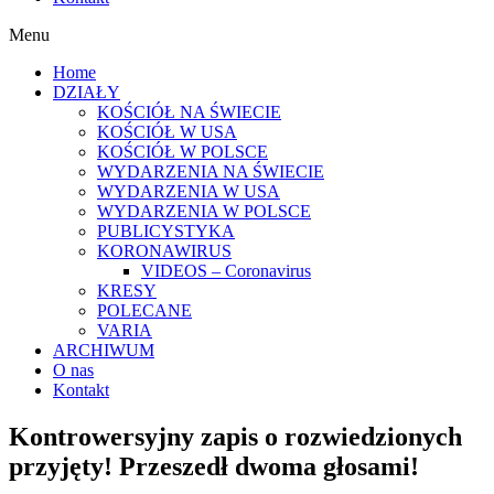
Menu
Home
DZIAŁY
KOŚCIÓŁ NA ŚWIECIE
KOŚCIÓŁ W USA
KOŚCIÓŁ W POLSCE
WYDARZENIA NA ŚWIECIE
WYDARZENIA W USA
WYDARZENIA W POLSCE
PUBLICYSTYKA
KORONAWIRUS
VIDEOS – Coronavirus
KRESY
POLECANE
VARIA
ARCHIWUM
O nas
Kontakt
Kontrowersyjny zapis o rozwiedzionych
przyjęty! Przeszedł dwoma głosami!