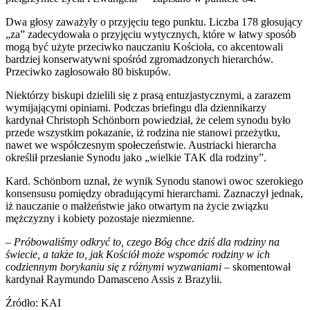
Dwa głosy zaważyły o przyjęciu tego punktu. Liczba 178 głosujący
„za” zadecydowała o przyjęciu wytycznych, które w łatwy sposób
mogą być użyte przeciwko nauczaniu Kościoła, co akcentowali
bardziej konserwatywni spośród zgromadzonych hierarchów.
Przeciwko zagłosowało 80 biskupów.
Niektórzy biskupi dzielili się z prasą entuzjastycznymi, a zarazem
wymijającymi opiniami. Podczas briefingu dla dziennikarzy
kardynał Christoph Schönborn powiedział, że celem synodu było
przede wszystkim pokazanie, iż rodzina nie stanowi przeżytku,
nawet we współczesnym społeczeństwie. Austriacki hierarcha
określił przesłanie Synodu jako „wielkie TAK dla rodziny”.
Kard. Schönborn uznał, że wynik Synodu stanowi owoc szerokiego
konsensusu pomiędzy obradującymi hierarchami. Zaznaczył jednak,
iż nauczanie o małżeństwie jako otwartym na życie związku
mężczyzny i kobiety pozostaje niezmienne.
–
Próbowaliśmy odkryć to, czego Bóg chce dziś dla rodziny na
świecie, a także to, jak Kościół może wspomóc rodziny w ich
codziennym borykaniu się z różnymi wyzwaniami
– skomentował
kardynał Raymundo Damasceno Assis z Brazylii.
Źródło: KAI