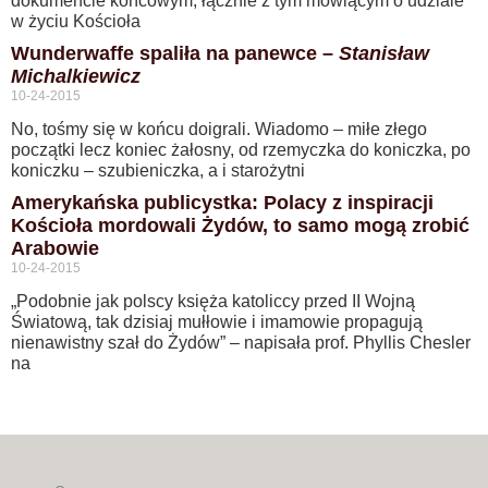
dokumencie końcowym, łącznie z tym mówiącym o udziale
w życiu Kościoła
Wunderwaffe spaliła na panewce –
Stanisław
Michalkiewicz
10-24-2015
No, tośmy się w końcu doigrali. Wiadomo – miłe złego
początki lecz koniec żałosny, od rzemyczka do koniczka, po
koniczku – szubieniczka, a i starożytni
Amerykańska publicystka: Polacy z inspiracji
Kościoła mordowali Żydów, to samo mogą zrobić
Arabowie
10-24-2015
„Podobnie jak polscy księża katoliccy przed II Wojną
Światową, tak dzisiaj mułłowie i imamowie propagują
nienawistny szał do Żydów” – napisała prof. Phyllis Chesler
na