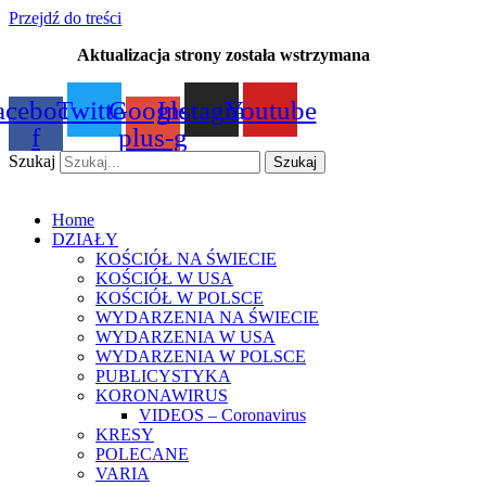
Przejdź do treści
Aktualizacja strony została wstrzymana
…
acebook-
Twitter
Google-
Instagram
Youtube
f
plus-g
Szukaj
Szukaj
Home
DZIAŁY
KOŚCIÓŁ NA ŚWIECIE
KOŚCIÓŁ W USA
KOŚCIÓŁ W POLSCE
WYDARZENIA NA ŚWIECIE
WYDARZENIA W USA
WYDARZENIA W POLSCE
PUBLICYSTYKA
KORONAWIRUS
VIDEOS – Coronavirus
KRESY
POLECANE
VARIA