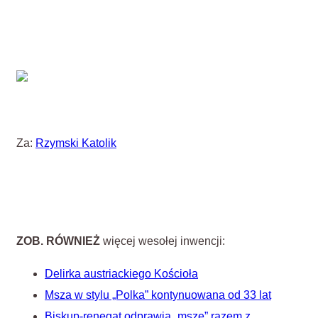
Za:
Rzymski Katolik
ZOB. RÓWNIEŻ
więcej wesołej inwencji:
Delirka austriackiego Kościoła
Msza w stylu „Polka” kontynuowana od 33 lat
Biskup-renegat odprawia „mszę” razem z