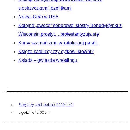
siostrzyczkami józefitkami
Novus Ordo
w USA
Kolejne „owoce” soborowe: siostry Benedyktynki z
Wisconsin prostyt… protestantyzują się
Kursy szamanizmu w katolickiej parafii
Księża katoliccy czy cyrkowi klowni?
Ksiądz – gwiazda wrestlingu
.
Powyższy tekst dodano:
2006-11-01
o godzinie
12:00 am