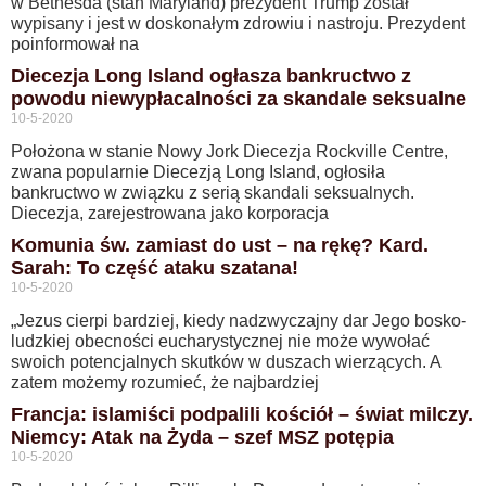
w Bethesda (stan Maryland) prezydent Trump został
wypisany i jest w doskonałym zdrowiu i nastroju. Prezydent
poinformował na
Diecezja Long Island ogłasza bankructwo z
powodu niewypłacalności za skandale seksualne
10-5-2020
Położona w stanie Nowy Jork Diecezja Rockville Centre,
zwana popularnie Diecezją Long Island, ogłosiła
bankructwo w związku z serią skandali seksualnych.
Diecezja, zarejestrowana jako korporacja
Komunia św. zamiast do ust – na rękę? Kard.
Sarah: To część ataku szatana!
10-5-2020
„Jezus cierpi bardziej, kiedy nadzwyczajny dar Jego bosko-
ludzkiej obecności eucharystycznej nie może wywołać
swoich potencjalnych skutków w duszach wierzących. A
zatem możemy rozumieć, że najbardziej
Francja: islamiści podpalili kościół – świat milczy.
Niemcy: Atak na Żyda – szef MSZ potępia
10-5-2020