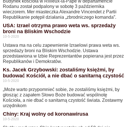
Budynek kościoła w Rillieux-la-Pape w departamencie
Rodanu został podpalony w sobotę 3 października
wieczorem. Mer miasteczka Alexandre Vincendet z Partii
Republikanie potępił działania „zbrodniczego komanda”.
USA: Izrael otrzyma prawo weta ws. sprzedaży
broni na Bliskim Wschodzie
10-5-2020
Ustawa ma na celu zapewnienie Izraelowi prawa weta ws.
sprzedaży broni na Bliskim Wschodzie. Ustawa
przedstawiona w Izbie Reprezentantów popierana jest przez
Republikanów i Demokratów.
Ks. Jacek Grzybowski: zostaliśmy księżmi, by
budować Kościół, a nie dbać o sanitarną czystość
10-5-2020
„Może warto przypomnieć sobie, że zostaliśmy księżmi, by
głosząc z zapałem Słowo Boże budować wspólnotę
Kościoła, a nie dbać o sanitarną czystość świata. Zostawmy
urzędnikom
Chiny: Kraj wolny od koronawirusa
10-5-2020