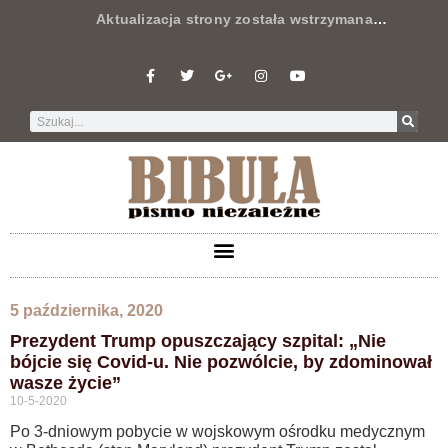
Aktualizacja strony została wstrzymana
…
5 października, 2020
Prezydent Trump opuszczający szpital: „Nie
bójcie się Covid-u. Nie pozwólcie, by zdominował
wasze życie”
10-5-2020
Po 3-dniowym pobycie w wojskowym ośrodku medycznym