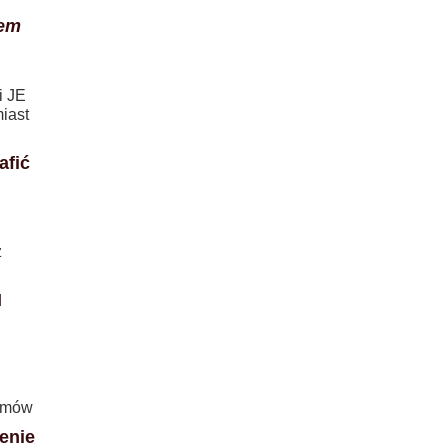
zem
i JE
iast
afić
z
N
ozmów
enie