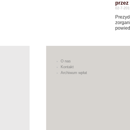
przez
02-7-201
Prezyd
zorgan
powiedz
O nas
Kontakt
Archiwum wpłat