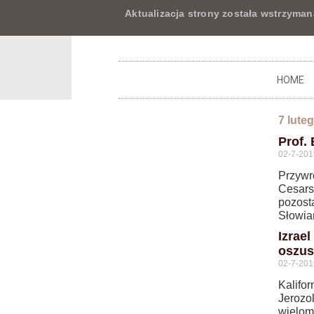
Aktualizacja strony została wstrzyman
HOME
7 lute
Prof. 
02-7-201
Przywr
Cesarst
pozosta
Słowia
Izrae
oszus
02-7-201
Kalifo
Jerozo
wielom