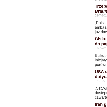
Trzeb
Brau
02-7-201
„Polska
ambasa
już da
Bisku
do pa
02-7-201
Biskup
inicja
porówna
USA s
dotyc
02-7-201
„Sztyw
dostęp
czwart
Iran 