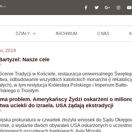
a
…
DZIAŁY
ARCHIWUM
O NAS
K
go, 2019
Bartyzel: Nasze cele
9
ócenie Tradycji w Kościele, restauracja uniwersalnego Święteg
wa, odbudowanie wszystkich katolickich monarchii (i rekatolic
łych), w tym restytucja Królestwa Polskiego i Imperium Bałto-
ńskiego o Troistym
l ma problem. Amerykańscy Żydzi oskarżeni o milio
twa uciekli do Izraela. USA żądają ekstradycji
9
rnijska prokuratura w czwartek złożyła wniosek do Sądu Okręg
limie, o wydanie dwóch obywateli USA oskarżonych o uczestni
ilionowych oszustwach bankowych. Aviv Mizrahi