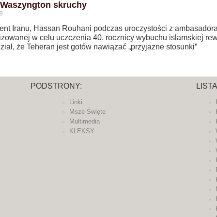
 Waszyngton skruchy
9
ent Iranu, Hassan Rouhani podczas uroczystości z ambasadora
izowanej w celu uczczenia 40. rocznicy wybuchu islamskiej rew
iał, że Teheran jest gotów nawiązać „przyjazne stosunki”
PODSTRONY:
LIST
Linki
Msze Święte
Multimedia
KLEKSY