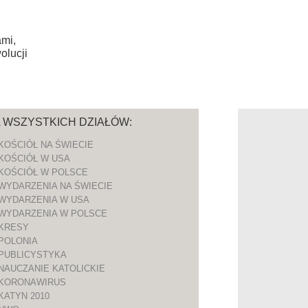
mi,
olucji
A WSZYSTKICH DZIAŁÓW:
KOŚCIÓŁ NA ŚWIECIE
KOŚCIÓŁ W USA
KOŚCIÓŁ W POLSCE
WYDARZENIA NA ŚWIECIE
WYDARZENIA W USA
WYDARZENIA W POLSCE
KRESY
POLONIA
PUBLICYSTYKA
NAUCZANIE KATOLICKIE
KORONAWIRUS
KATYN 2010