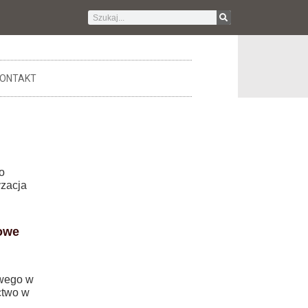
ONTAKT
o
yzacja
nowe
owego w
ctwo w