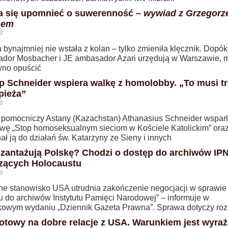
a się upomnieć o suwerenność –
wywiad z Grzegor
nem
9
 bynajmniej nie wstała z kolan – tylko zmieniła klęcznik. Dopók
dor Mosbacher i JE ambasador Azari urzędują w Warszawie, m
wno opuścić
p Schneider wspiera walkę z homolobby. „To musi tr
pieża”
9
 pomocniczy Astany (Kazachstan) Athanasius Schneider wsparł
tywę „Stop homoseksualnym sieciom w Kościele Katolickim” ora
ł ją do działań św. Katarzyny ze Sieny i innych
zantażują Polskę? Chodzi o dostęp do archiwów IP
zących Holocaustu
9
ne stanowisko USA utrudnia zakończenie negocjacji w sprawie
u do archiwów Instytutu Pamięci Narodowej” – informuje w
kowym wydaniu „Dziennik Gazeta Prawna”. Sprawa dotyczy r
gotowy na dobre relacje z USA. Warunkiem jest wyraż