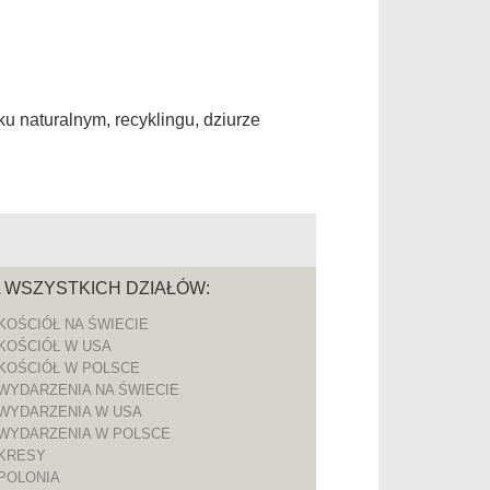
ku naturalnym, recyklingu, dziurze
A WSZYSTKICH DZIAŁÓW:
KOŚCIÓŁ NA ŚWIECIE
KOŚCIÓŁ W USA
KOŚCIÓŁ W POLSCE
WYDARZENIA NA ŚWIECIE
WYDARZENIA W USA
WYDARZENIA W POLSCE
KRESY
POLONIA