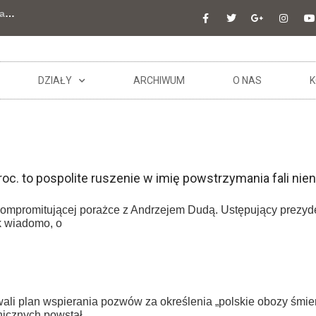
a
…
DZIAŁY
ARCHIWUM
O NAS
K
oc. to pospolite ruszenie w imię powstrzymania fali nie
ompromitującej porażce z Andrzejem Dudą. Ustępujący prezyde
k wiadomo, o
wali plan wspierania pozwów za określenia „polskie obozy śmie
nicznych powstał