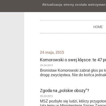
Aktualizacja strony została wstrzyman
HOME
24 maja, 2015
Komorowski o swej klęsce: te 47 pr
05-24-2015
Bronisław Komorowski zabrał głos po k
drogę zwycięstwa. Nie do końca jedna
Zgoda na „polskie obozy”?
05-24-2015
MSZ pozbyło się ludzi, którzy przygoto
lata temu w Ministerstwie Spraw Zagra