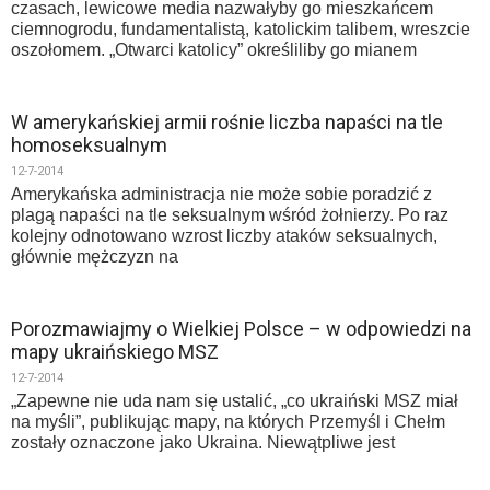
czasach, lewicowe media nazwałyby go mieszkańcem
ciemnogrodu, fundamentalistą, katolickim talibem, wreszcie
oszołomem. „Otwarci katolicy” określiliby go mianem
W amerykańskiej armii rośnie liczba napaści na tle
homoseksualnym
12-7-2014
Amerykańska administracja nie może sobie poradzić z
plagą napaści na tle seksualnym wśród żołnierzy. Po raz
kolejny odnotowano wzrost liczby ataków seksualnych,
głównie mężczyzn na
Porozmawiajmy o Wielkiej Polsce – w odpowiedzi na
mapy ukraińskiego MSZ
12-7-2014
„Zapewne nie uda nam się ustalić, „co ukraiński MSZ miał
na myśli”, publikując mapy, na których Przemyśl i Chełm
zostały oznaczone jako Ukraina. Niewątpliwe jest