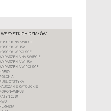
A WSZYSTKICH DZIAŁÓW:
KOŚCIÓŁ NA ŚWIECIE
KOŚCIÓŁ W USA
KOŚCIÓŁ W POLSCE
WYDARZENIA NA ŚWIECIE
WYDARZENIA W USA
WYDARZENIA W POLSCE
KRESY
POLONIA
PUBLICYSTYKA
NAUCZANIE KATOLICKIE
KORONAWIRUS
KATYN 2010
NWO
PERFIDIA