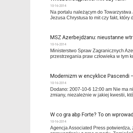
10-16-2014
Na portalu należącym do Towarzystwa 
Jezusa Chrystusa to mit czy fakt, który 
MSZ Azerbejdżanu: nieustanne wt
10-16-2014
Ministerstwo Spraw Zagranicznych Aze
przestrzegania praw człowieka w tym k
Modernizm w encyklice Pascendi 
10-16-2014
Dodano: 2007-10-6 12:00 am Nie ma nic
zmiany, niezależnie w jakiej kwestii, k
W co gra abp Forte? To on wprowa
10-16-2014
Agencja Associated Press potwierdza, 