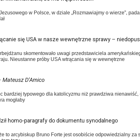
Jezusowego w Polsce, w dziale „Rozmawiajmy o wierze”, pada 
dał
rącanie się USA w nasze wewnętrzne sprawy – niedopu
rbejdżanu skomentowało uwagi przedstawiciela amerykańskieg
raju. Nieustanne próby USA wtrącania się w wewnętrzne
–
Mateusz D’Amico
 bardziej typowego dla katolicyzmu niż prawdziwa nienawiść,
tóra mogłaby
dził homo-paragrafy do dokumentu synodalnego
że to arcybiskup Bruno Forte jest osobiście odpowiedzialny za