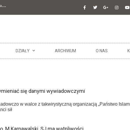
a
…
DZIAŁY
ARCHIWUM
O NAS
K
wymieniać się danymi wywiadowczymi
owczo w walce z takwirystyczną organizacją „Państwo Islamski
ci sił
 o. M.Karnawalski, SJ ma wątpliwości…