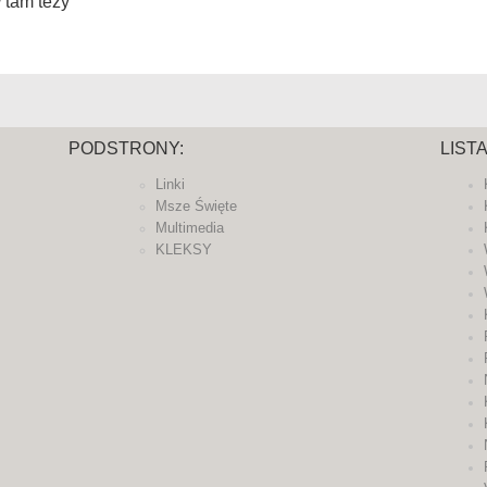
 tam tezy
PODSTRONY:
LIST
Linki
Msze Święte
Multimedia
KLEKSY