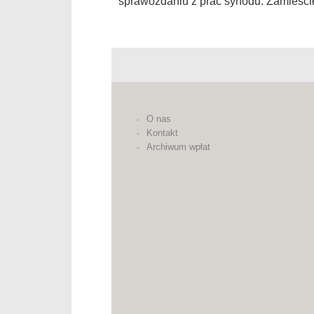
sprawozdaniu z prac synodu. Zamieścił
O nas
Kontakt
Archiwum wpłat