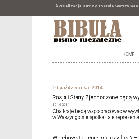
Aktualizacja strony została wstrzyman
HOME
16 października, 2014
Rosja i Stany Zjednoczone będą 
10-16-2014
Oba kraje będą współpracować w wywiad
w Waszyngotnie spotkali się reprezentan
Wniebowstąpienie: mit czy fakt? –