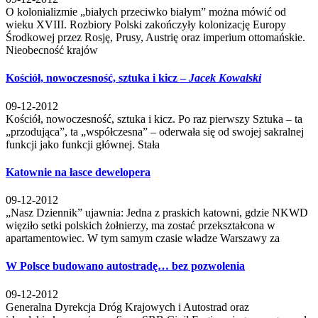
O kolonializmie „białych przeciwko białym” można mówić od
wieku XVIII. Rozbiory Polski zakończyły kolonizację Europy
Środkowej przez Rosję, Prusy, Austrię oraz imperium ottomańskie.
Nieobecność krajów
Kościół, nowoczesność, sztuka i kicz –
Jacek Kowalski
09-12-2012
Kościół, nowoczesność, sztuka i kicz. Po raz pierwszy Sztuka – ta
„przodująca”, ta „współczesna” – oderwała się od swojej sakralnej
funkcji jako funkcji głównej. Stała
Katownie na łasce dewelopera
09-12-2012
„Nasz Dziennik” ujawnia: Jedna z praskich katowni, gdzie NKWD
więziło setki polskich żołnierzy, ma zostać przekształcona w
apartamentowiec. W tym samym czasie władze Warszawy za
W Polsce budowano autostradę… bez pozwolenia
09-12-2012
Generalna Dyrekcja Dróg Krajowych i Autostrad oraz