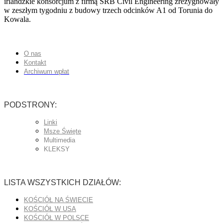
irlandzkie konsorcjum z firmą SRB Civil Engineering zrezygnowały
w zeszłym tygodniu z budowy trzech odcinków A1 od Torunia do
Kowala.
O nas
Kontakt
Archiwum wpłat
PODSTRONY:
Linki
Msze Święte
Multimedia
KLEKSY
LISTA WSZYSTKICH DZIAŁÓW:
KOŚCIÓŁ NA ŚWIECIE
KOŚCIÓŁ W USA
KOŚCIÓŁ W POLSCE