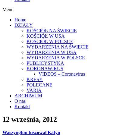
Menu
Home
DZIAŁY
KOŚCIÓŁ NA ŚWIECIE
KOŚCIÓŁ W USA
KOŚCIÓŁ W POLSCE
WYDARZENIA NA ŚWIECIE
WYDARZENIA W USA
WYDARZENIA W POLSCE
PUBLICYSTYKA
KORONAWIRUS
VIDEOS – Coronavirus
KRESY
POLECANE
VARIA
ARCHIWUM
O nas
Kontakt
12 września, 2012
Waszyngton tuszował Katyń