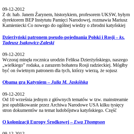
09-12-2012
Z dr. hab. Janem Źarynem, historykiem, profesorem UKSW, byłym
dyrektorem BEP Instytutu Pamięci Narodowej, rozmawia Mariusz
Kamieniecki Co nowego do ogólnej wiedzy o zbrodni katyńskiej
Dzierżyński patronem pseudo-pojednania Polski i Rosji –
ks.
Tadeusz Isakowicz-Zaleski
09-12-2012
Wczoraj minęła rocznica urodzin Feliksa Dzierżyńskiego, naszego
„wielkiego” rodaka, a zarazem bohatera Rosji radzieckiej. Mógłby
być on świetnym patronem dla tych, którzy wierzą, że sojusz
Obama gra Katyniem –
Julia M. Jaskólska
09-12-2012
Od 10 września jednym z głównych tematów w tzw. mainstreamie
jest opublikowanie przez Archiwa Narodowe USA kilku tysięcy
stron dokumentów na temat ludobójstwa katyńskiego. Część
O kolonizacji Europy Środkowej –
Ewa Thompson
09-12-2012