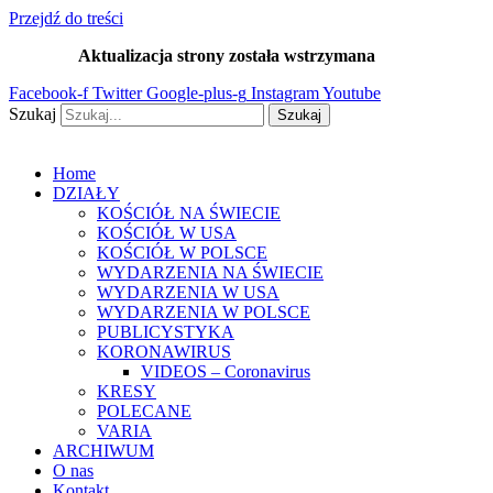
Przejdź do treści
Aktualizacja strony została wstrzymana
…
Facebook-f
Twitter
Google-plus-g
Instagram
Youtube
Szukaj
Szukaj
Home
DZIAŁY
KOŚCIÓŁ NA ŚWIECIE
KOŚCIÓŁ W USA
KOŚCIÓŁ W POLSCE
WYDARZENIA NA ŚWIECIE
WYDARZENIA W USA
WYDARZENIA W POLSCE
PUBLICYSTYKA
KORONAWIRUS
VIDEOS – Coronavirus
KRESY
POLECANE
VARIA
ARCHIWUM
O nas
Kontakt