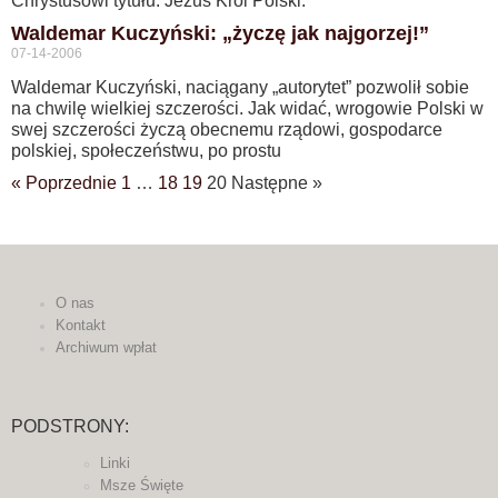
Chrystusowi tytułu: Jezus Król Polski.
Waldemar Kuczyński: „życzę jak najgorzej!”
07-14-2006
Waldemar Kuczyński, naciągany „autorytet” pozwolił sobie
na chwilę wielkiej szczerości. Jak widać, wrogowie Polski w
swej szczerości życzą obecnemu rządowi, gospodarce
polskiej, społeczeństwu, po prostu
« Poprzednie
1
…
18
19
20
Następne »
O nas
Kontakt
Archiwum wpłat
PODSTRONY:
Linki
Msze Święte