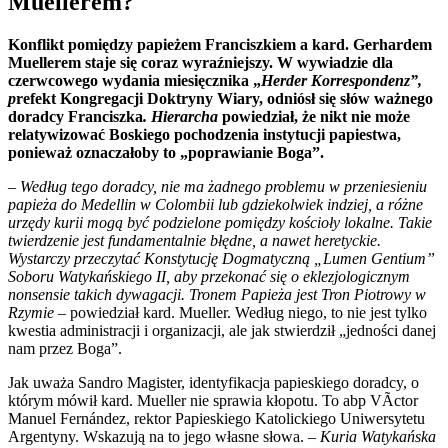
Muellerem?
Konflikt pomiędzy papieżem Franciszkiem a kard. Gerhardem
Muellerem staje się coraz wyraźniejszy. W wywiadzie dla
czerwcowego wydania miesięcznika „
Herder Korrespondenz”,
p
refekt Kongregacji Doktryny Wiary, odniósł się słów ważnego
doradcy Franciszka
. Hierarcha
powiedział, że nikt nie może
relatywizować Boskiego pochodzenia instytucji papiestwa,
ponieważ oznaczałoby to „poprawianie Boga”.
–
Według tego doradcy, nie ma żadnego problemu w przeniesieniu
papieża do
Medellin w Colombii lub gdziekolwiek indziej, a różne
urzędy kurii mogą być podzielone pomiędzy kościoły lokalne. Takie
twierdzenie jest fundamentalnie błędne, a nawet heretyckie.
Wystarczy przeczytać Konstytucję Dogmatyczną „Lumen Gentium”
Soboru Watykańskiego II, aby przekonać się o eklezjologicznym
nonsensie takich dywagacji. Tronem Papieża jest Tron Piotrowy w
Rzymie
– powiedział kard. Mueller. Według niego, to nie jest tylko
kwestia administracji i organizacji, ale jak stwierdził „jedności danej
nam przez Boga”.
Jak uważa Sandro Magister, identyfikacja papieskiego doradcy, o
którym mówił kard. Mueller nie sprawia kłopotu. To abp VÃ­ctor
Manuel Fernández, rektor Papieskiego Katolickiego Uniwersytetu
Argentyny. Wskazują na to jego własne słowa. –
Kuria Watykańska