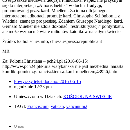
do tego także niedawna decyzja Franciszka. Papież nie przychylił
się do interpretacji „Amoris laetitia” w duchu Tradycji,
proponowanej przez kard. Muellera. Za to na oficjalnego
interpretatora adhortacji promuje kard. Christopha Schönborna z
Wiednia, znanego progresistę. Zdaniem Giuseppe Nardiego, kard.
Gerhard Mueller nie zdoła dokonać „restrukturyzacji” pontyfikatu,
ale może wzmocnić wiarę milionów katolików na całym świecie.
Źródło: katholisches.info, chiesa.espresso.repubblica.it
MR
Za: PoloniaChristiana – pch24.pl (2016-06-15) |
http://www.pch24.pl/kuria-watykanska-nie-jest-niezbedna–narasta-
konflikt-pomiedzy-franciszkiem-a-kard–muellerem,43956,i.html
Powyższy tekst dodano:
2016-06-15
o godzinie
12:23 pm
Umieszczono w Działach:
KOŚCIÓŁ NA ŚWIECIE
TAGI:
Franciscum
,
vatican
,
vaticanum2
O nas