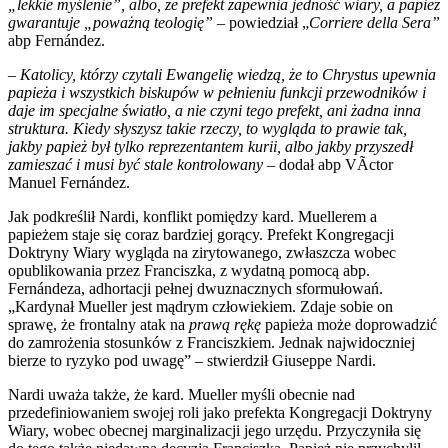
„lekkie myślenie”, albo, że prefekt zapewnia jedność wiary, a papież
gwarantuje „poważną teologię” –
powiedział „
Corriere della Sera”
abp Fernández.
– Katolicy, którzy czytali Ewangelię wiedzą, że to Chrystus upewnia
papieża i wszystkich biskupów w pełnieniu funkcji przewodników i
daje im specjalne światło, a nie czyni tego prefekt, ani żadna inna
struktura. Kiedy słyszysz takie rzeczy, to wygląda to prawie tak,
jakby papież był tylko reprezentantem kurii, albo jakby przyszedł
zamieszać i musi być stale kontrolowany
– dodał abp VÃ­ctor
Manuel Fernández.
Jak podkreślił Nardi, konflikt pomiędzy kard. Muellerem a
papieżem staje się coraz bardziej gorący. Prefekt Kongregacji
Doktryny Wiary wygląda na zirytowanego, zwłaszcza wobec
opublikowania przez Franciszka, z wydatną pomocą abp.
Fernándeza, adhortacji pełnej dwuznacznych sformułowań.
„Kardynał Mueller jest mądrym człowiekiem. Zdaje sobie on
sprawę, że frontalny atak na
prawą rękę
papieża może doprowadzić
do zamrożenia stosunków z Franciszkiem. Jednak najwidoczniej
bierze to ryzyko pod uwagę” – stwierdził Giuseppe Nardi.
Nardi uważa także, że kard. Mueller myśli obecnie nad
przedefiniowaniem swojej roli jako prefekta Kongregacji Doktryny
Wiary, wobec obecnej marginalizacji jego urzędu. Przyczyniła się