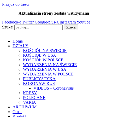
Przejdź do treści
Aktualizacja strony została wstrzymana
…
Facebook-f
Twitter
Google-plus-g
Instagram
Youtube
Szukaj
Szukaj
Home
DZIAŁY
KOŚCIÓŁ NA ŚWIECIE
KOŚCIÓŁ W USA
KOŚCIÓŁ W POLSCE
WYDARZENIA NA ŚWIECIE
WYDARZENIA W USA
WYDARZENIA W POLSCE
PUBLICYSTYKA
KORONAWIRUS
VIDEOS – Coronavirus
KRESY
POLECANE
VARIA
ARCHIWUM
O nas
Kontakt