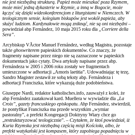
nie jest niezbędną strukturą. Papież może mieszkać poza Rzymem,
może mieć jedną dykasterie w Rzymie, a inną w Bogocie, może
łączyć się dzięki wideokonferencjom z liturgistami w Niemczech. W
teologicznym sensie, kolegium biskupów jest wokół papieża, aby
służyć ludziom. Kardynałowie mogą zniknąć, nie są oni niezbędni
–
powiedział abp Fernández, 10 maja 2015 roku dla
„
Corriere della
Sera”
.
Arcybiskup VÃ­ctor Manuel Fernández, według Magistra, pozostaje
także
ghoswriterem
papieskich dokumentów. Co znaczy, że
fragmenty napisane przez niego nie są zaznaczone w papieskich
dokumentach jako cytaty. Dwa artykuły napisane przez abp.
Fernándeza w 2005 i 2006 roku zostały we fragmentach
umieszczone w adhortacji „Amoris laetitia”. Udowadniając tę tezę,
Sandro Magister zestawił ze sobą teksty abp. Fernándeza i
adhortacji Franciszka, które wykazują duże podobieństwa.
Giuseppe Nardi, redaktor katholisches.info, zauważył z kolei, że
abp Fernández zaatakował kard. Muellera w wywiadzie dla „
La
Croix”,
gazety francuskiego episkopatu. Abp
Fernández, stwierdził,
że pontyfikat Franciszka ma przede wszystkim „wymiar
pastoralny”, a prefekt Kongregacji Doktryny Wiary chce go
„restrukturyzować teologicznie”.
– Czytałem, że ktoś powiedział, iż
Kuria Rzymska jest niezbędną częścią misji Kościoła, albo, że
prefekt watykański jest kompasem, który zapobiega popadnięciu w