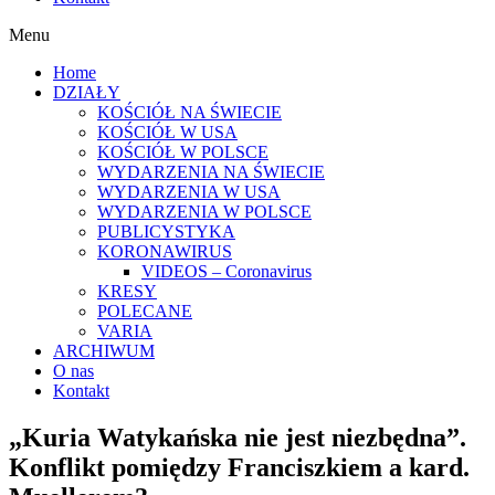
Menu
Home
DZIAŁY
KOŚCIÓŁ NA ŚWIECIE
KOŚCIÓŁ W USA
KOŚCIÓŁ W POLSCE
WYDARZENIA NA ŚWIECIE
WYDARZENIA W USA
WYDARZENIA W POLSCE
PUBLICYSTYKA
KORONAWIRUS
VIDEOS – Coronavirus
KRESY
POLECANE
VARIA
ARCHIWUM
O nas
Kontakt
„Kuria Watykańska nie jest niezbędna”.
Konflikt pomiędzy Franciszkiem a kard.