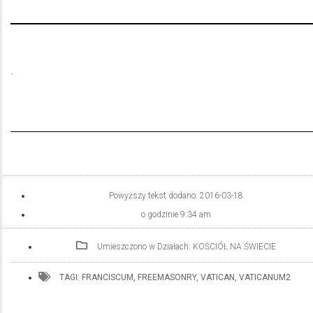
.
Powyższy tekst dodano:
2016-03-18
o godzinie
9:34 am
Umieszczono w Działach:
KOŚCIÓŁ NA ŚWIECIE
TAGI:
FRANCISCUM
,
FREEMASONRY
,
VATICAN
,
VATICANUM2