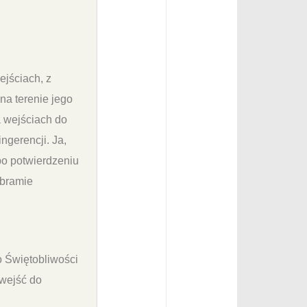
jściach, z
na terenie jego
a wejściach do
ngerencji. Ja,
 po potwierdzeniu
 bramie
o Świętobliwości
 wejść do