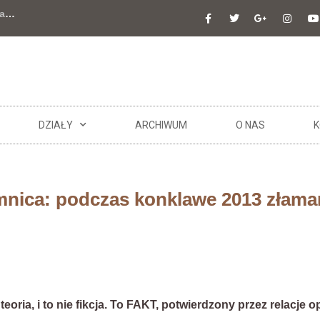
a
…
DZIAŁY
ARCHIWUM
O NAS
K
mnica: podczas konklawe 2013 złama
ie teoria, i to nie fikcja. To FAKT, potwierdzony przez relacje