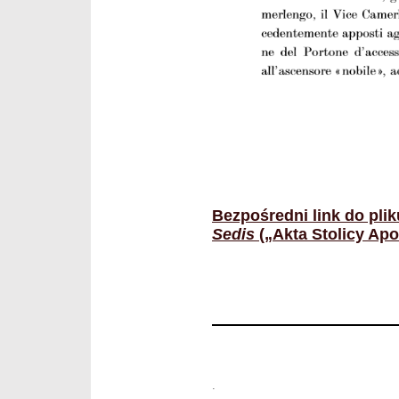
Bezpośredni link do pli
Sedis
(„Akta Stolicy Apost
.