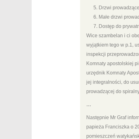
Drzwi prowadzące 
Małe drzwi prowad
Dostęp do prywatn
Wice szambelan i ci ob
wyjątkiem tego w p.1, u
inspekcji przeprowadzo
Komnaty apostolskiej pi
urzędnik Komnaty Aposto
jej integralności, do us
prowadzącej do spiraln
…
Następnie Mr Graf info
papieża Franciszka o 20
pomieszczeń watykańsk