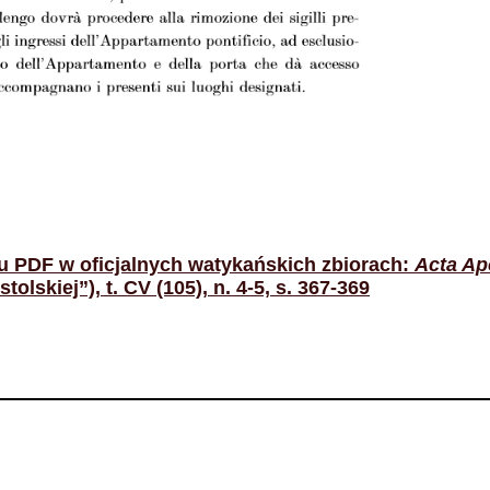
ku PDF w oficjalnych watykańskich zbiorach:
Acta Ap
olskiej”), t. CV (105), n. 4-5, s. 367-369