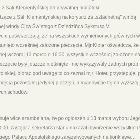
z Sali Klementyńskej do prywatnej biblioteki
zące z Sali Klementyńskiej na korytarz za „szlachetną” windą
ej windy Ojca Świętego z Dziedzińca Sykstusa V.
ecni poświadczają, że na wszystkich wymienionych głównych we
sunięto wcześniej założone pieczęcie. Mjr Kloter oświadcza, że 
nej wczoraj 13 marca o 16:30, wszystkie wcześniej założone n
eczęcie były jeszcze nietknięte i nie wykazywały żadnych prób i
lskiej, biorąc pod uwagę to co zeznał mjr Kloter, przystępuję,
unięcia pozostałej jedynej pieczęci, a mianowicie tej na wyższej
ych schodów.
rmuje wice szambelana, że po ogłoszeniu 13 marca wyboru Jeg
:00, zastępca sekretarza stanu nakazał otworzenie wszystkich
iego Pałacu Apostolskiego zarezerwowanych na konklawe…