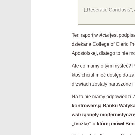
(„Reseratio Conclavis”,
Ten raport w
Acta
jest podpisa
dziekana College of Cleric Pr
Apostolskej, dlatego to nie mo
Ale co mamy o tym myśleć? Pe
ktoś chciał mieć dostęp do za
drzwiach zostały naruszone i 
Na to nie mamy odpowiedzi. 
kontrowersją Banku Watyka
wstrząsnęły modernistyczn
„teczkę” o której mówił Be