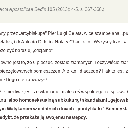
Acta Apostolicae Sedis
105 (2013): 4-5, s. 367-368.)
ny przez „arcybiskupa” Pier Luigi Celata, wice szambelana, „pra
elates, i dr Antonio Di Iorio, Notary Chancellor. Wszyscy trzej
że być bardziej „oficjalne”.
wne jest to, że 6 pieczęci zostało złamanych, i oczywiście zła
pieczętowanych pomieszczeń. Ale kto i dlaczego? I jak to jest, 
nikt tego nie zauważył?
Ale możliwe jest, że włamanie miało coś wspólnego ze sprawą
nu, albo homoseksualną subkulturą / skandalami „gejowski
ym Watykanem w ostatnich dniach „pontyfikatu” Benedykt
nedykt, że przekaże ją swojemu następcy.