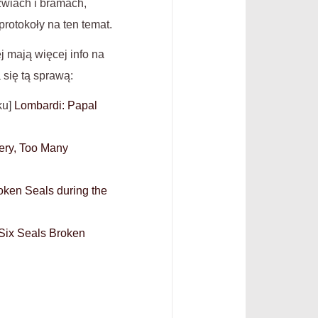
zwiach i bramach,
protokoły na ten temat.
j mają więcej info na
 się tą sprawą:
ku]
Lombardi: Papal
ery, Too Many
oken Seals during the
 Six Seals Broken