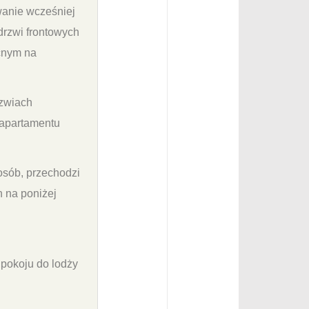
wanie wcześniej
drzwi frontowych
ecnym na
rzwiach
 apartamentu
sób, przechodzi
h na poniżej
pokoju do lodży