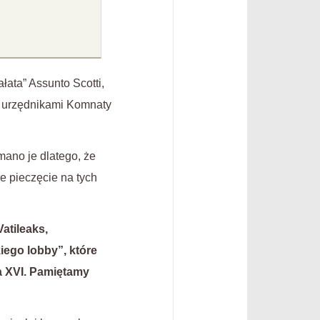
łata” Assunto Scotti,
 są urzędnikami Komnaty
mano je dlatego, że
że pieczęcie na tych
Vatileaks,
ego lobby”, które
a XVI. Pamiętamy