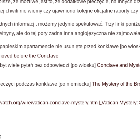
isze, że możliwe jest to, że dodatkowe pieczęcie, na innych dr
ej chwili nie wiemy czy ujawniono kolejne oficjalne raporty czy 
dnych informacji, możemy jedynie spekulować. Trzy linki poniże
witryny, ale do tej pory żadna inna anglojęzyczna nie zajmowała
 papieskim apartamencie nie usunięte przed konklawe [po włos
moved before the Conclave
byt wiele pytań bez odpowiedzi [po włosku]
Conclave and Myst
ieczęci podczas konklawe [po niemiecku]
The Mystery of the Br
atch.org/wire/vatican-conclave-mystery.htm [„Vatican Mystery:
)