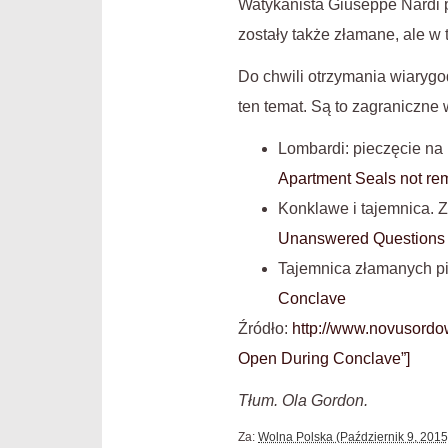
Watykanista Giuseppe Nardi p
zostały także złamane, ale w t
Do chwili otrzymania wiarygo
ten temat. Są to zagraniczne 
Lombardi: pieczęcie na
Apartment Seals not re
Konklawe i tajemnica. Z
Unanswered Questions
Tajemnica złamanych p
Conclave
Źródło:
http://www.novusordow
Open During Conclave”]
Tłum. Ola Gordon.
Za:
Wolna Polska (Październik 9, 2015