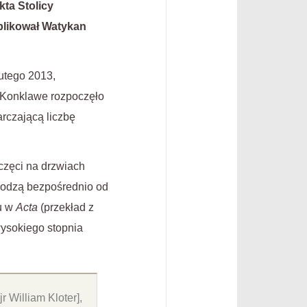
kta Stolicy
blikował Watykan
utego 2013,
. Konklawe rozpoczęło
arczającą liczbę
częci na drzwiach
hodzą bezpośrednio od
tu w
Acta
(przekład z
wysokiego stopnia
r William Kloter],