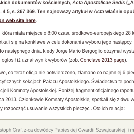
ńskich dokumentów kościelnych,
Acta Apostolicae Sedis
(„A
 n. 4-5, s. 367-369. Ten najnowszy artykuł w
Acta
właśnie opu
can web site here
.
 która miała miejsce o 8:00 czasu środkowo-europejskiego 28 l
tkali się na konklawe w celu dokonania wyboru jego następcy
ło następnego dnia, kiedy Jorge Mario Bergoglio otrzymał wyst
 ogłosił iż uznał wynik wyborów (zob.
Conclave 2013 page
).
 co teraz oficjalnie potwierdzono, złamano co najmniej 6 pie
cyficznych sekcjach Pałacu Apostolskiego. Świadectwa te poc
cjeli Komnaty Apostolskiej. Poniżej fragment oficjalnego rapor
a 2013. Członkowie Komnaty Apostolskiej spotkali się z dwu 
y rozpocząć usuwanie wszystkich pieczęci. Oto ich relacja:
stoph Graf, z-ca dowódcy Papieskiej Gwardii Szwajcarskiej, i mj