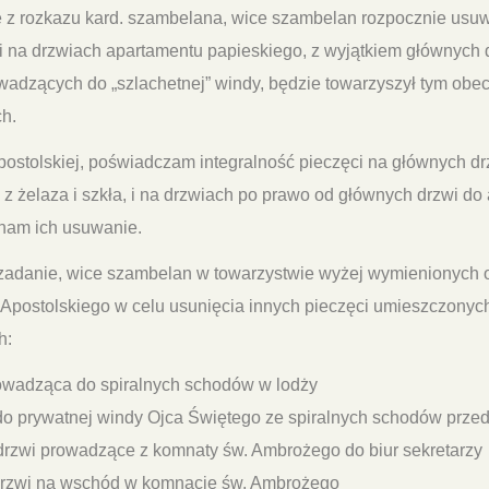
e z rozkazu kard. szambelana, wice szambelan rozpocznie usu
 na drzwiach apartamentu papieskiego, z wyjątkiem głównych 
owadzących do „szlachetnej” windy, będzie towarzyszył tym ob
h.
postolskiej, poświadczam integralność pieczęci na głównych d
z żelaza i szkła, i na drzwiach po prawo od głównych drzwi do
ynam ich usuwanie.
adanie, wice szambelan w towarzystwie wyżej wymienionych o
 Apostolskiego w celu usunięcia innych pieczęci umieszczonyc
h:
wadząca do spiralnych schodów w lodży
o prywatnej windy Ojca Świętego ze spiralnych schodów przed
rzwi prowadzące z komnaty św. Ambrożego do biur sekretarzy
rzwi na wschód w komnacie św. Ambrożego