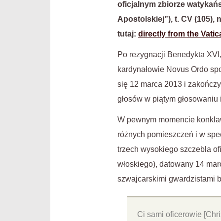
oficjalnym zbiorze watyka
Apostolskiej”), t. CV (105),
tutaj:
directly from the Vati
Po rezygnacji Benedykta XVI,
kardynałowie Novus Ordo spo
się 12 marca 2013 i zakończy
głosów w piątym głosowaniu i
W pewnym momencie konklawe,
różnych pomieszczeń i w spe
trzech wysokiego szczebla ofi
włoskiego), datowany 14 marc
szwajcarskimi gwardzistami b
Ci sami oficerowie [Chri