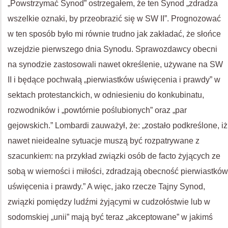
„Powstrzymać Synod” ostrzegałem, że ten Synod „zdradza
wszelkie oznaki, by przeobrazić się w SW II”. Prognozować
w ten sposób było mi równie trudno jak zakładać, że słońce
wzejdzie pierwszego dnia Synodu. Sprawozdawcy obecni
na synodzie zastosowali nawet określenie, używane na SW
II i będące pochwałą „pierwiastków uświęcenia i prawdy” w
sektach protestanckich, w odniesieniu do konkubinatu,
rozwodników i „powtórnie poślubionych” oraz „par
gejowskich.” Lombardi zauważył, że: „zostało podkreślone, iż
nawet nieidealne sytuacje muszą być rozpatrywane z
szacunkiem: na przykład związki osób de facto żyjących ze
sobą w wierności i miłości, zdradzają obecność pierwiastków
uświęcenia i prawdy.” A więc, jako rzecze Tajny Synod,
związki pomiędzy ludźmi żyjącymi w cudzołóstwie lub w
sodomskiej „unii” mają być teraz „akceptowane” w jakimś