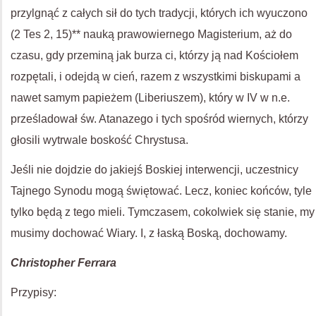
przylgnąć z całych sił do tych tradycji, których ich wyuczono
(2 Tes 2, 15)** nauką prawowiernego Magisterium, aż do
czasu, gdy przeminą jak burza ci, którzy ją nad Kościołem
rozpętali, i odejdą w cień, razem z wszystkimi biskupami a
nawet samym papieżem (Liberiuszem), który w IV w n.e.
prześladował św. Atanazego i tych spośród wiernych, którzy
głosili wytrwale boskość Chrystusa.
Jeśli nie dojdzie do jakiejś Boskiej interwencji, uczestnicy
Tajnego Synodu mogą świętować. Lecz, koniec końców, tyle
tylko będą z tego mieli. Tymczasem, cokolwiek się stanie, my
musimy dochować Wiary. I, z łaską Boską, dochowamy.
Christopher Ferrara
Przypisy: