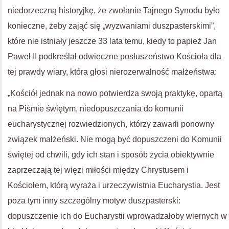
niedorzeczną historyjkę, że zwołanie Tajnego Synodu było
konieczne, żeby zająć się „wyzwaniami duszpasterskimi”,
które nie istniały jeszcze 33 lata temu, kiedy to papież Jan
Paweł II podkreślał odwieczne posłuszeństwo Kościoła dla
tej prawdy wiary, która głosi nierozerwalność małżeństwa:
„Kościół jednak na nowo potwierdza swoją praktykę, opartą
na Piśmie świętym, niedopuszczania do komunii
eucharystycznej rozwiedzionych, którzy zawarli ponowny
związek małżeński. Nie mogą być dopuszczeni do Komunii
świętej od chwili, gdy ich stan i sposób życia obiektywnie
zaprzeczają tej więzi miłości między Chrystusem i
Kościołem, którą wyraża i urzeczywistnia Eucharystia. Jest
poza tym inny szczególny motyw duszpasterski:
dopuszczenie ich do Eucharystii wprowadzałoby wiernych w