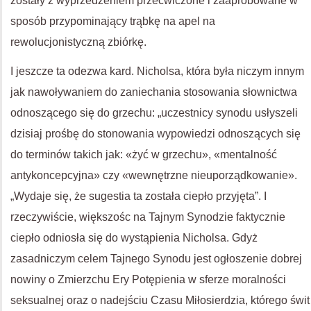
zostały z wyprzedzeniem przećwiczone i zaaprobowane w
sposób przypominający trąbkę na apel na
rewolucjonistyczną zbiórkę.
I jeszcze ta odezwa kard. Nicholsa, która była niczym innym
jak nawoływaniem do zaniechania stosowania słownictwa
odnoszącego się do grzechu: „uczestnicy synodu usłyszeli
dzisiaj prośbę do stonowania wypowiedzi odnoszących się
do terminów takich jak: «żyć w grzechu», «mentalność
antykoncepcyjna» czy «wewnętrzne nieuporządkowanie».
„Wydaje się, że sugestia ta została ciepło przyjęta”. I
rzeczywiście, większośc na Tajnym Synodzie faktycznie
ciepło odniosła się do wystąpienia Nicholsa. Gdyż
zasadniczym celem Tajnego Synodu jest ogłoszenie dobrej
nowiny o Zmierzchu Ery Potępienia w sferze moralności
seksualnej oraz o nadejściu Czasu Miłosierdzia, którego świt