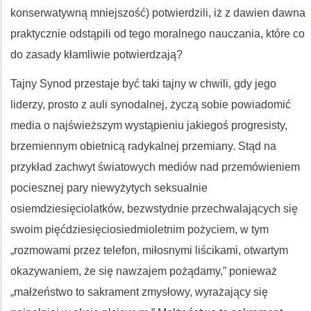
konserwatywną mniejszość) potwierdzili, iż z dawien dawna
praktycznie odstąpili od tego moralnego nauczania, które co
do zasady kłamliwie potwierdzają?
Tajny Synod przestaje być taki tajny w chwili, gdy jego
liderzy, prosto z auli synodalnej, życzą sobie powiadomić
media o najświeższym wystąpieniu jakiegoś progresisty,
brzemiennym obietnicą radykalnej przemiany. Stąd na
przykład zachwyt światowych mediów nad przemówieniem
pociesznej pary niewyżytych seksualnie
osiemdziesięciolatków, bezwstydnie przechwalających się
swoim pięćdziesięciosiedmioletnim pożyciem, w tym
„rozmowami przez telefon, miłosnymi liścikami, otwartym
okazywaniem, że się nawzajem pożądamy,” ponieważ
„małżeństwo to sakrament zmysłowy, wyrażający się