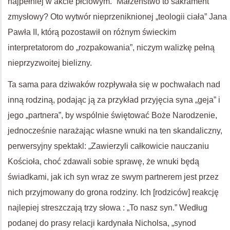
najpełniej w akcie płciowym.” Małżeństwo to sakrament
zmysłowy? Oto wytwór nieprzeniknionej „teologii ciała” Jana
Pawła II, którą pozostawił on różnym świeckim
interpretatorom do „rozpakowania”, niczym walizkę pełną
nieprzyzwoitej bielizny.
Ta sama para dziwaków rozpływała się w pochwałach nad
inną rodziną, podając ją za przykład przyjęcia syna „geja” i
jego „partnera”, by wspólnie świętować Boże Narodzenie,
jednocześnie narażając własne wnuki na ten skandaliczny,
perwersyjny spektakl: „Zawierzyli całkowicie nauczaniu
Kościoła, choć zdawali sobie sprawę, że wnuki będą
świadkami, jak ich syn wraz ze swym partnerem jest przez
nich przyjmowany do grona rodziny. Ich [rodziców] reakcję
najlepiej streszczają trzy słowa : „To nasz syn.” Według
podanej do prasy relacji kardynała Nicholsa, „synod