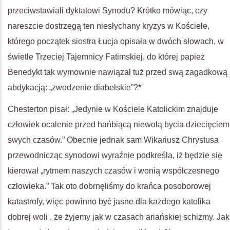
przeciwstawiali dyktatowi Synodu? Krótko mówiąc, czy
nareszcie dostrzegą ten niesłychany kryzys w Kościele,
którego początek siostra Łucja opisała w dwóch słowach, w
świetle Trzeciej Tajemnicy Fatimskiej, do której papież
Benedykt tak wymownie nawiązał tuż przed swą zagadkową
abdykacją: „zwodzenie diabelskie”?*
Chesterton pisał: „Jedynie w Kościele Katolickim znajduje
człowiek ocalenie przed hańbiącą niewolą bycia dziecięciem
swych czasów.” Obecnie jednak sam Wikariusz Chrystusa
przewodnicząc synodowi wyraźnie podkreśla, iż będzie się
kierował „rytmem naszych czasów i wonią współczesnego
człowieka.” Tak oto dobrnęliśmy do krańca posoborowej
katastrofy, więc powinno być jasne dla każdego katolika
dobrej woli , że żyjemy jak w czasach ariańskiej schizmy. Jak