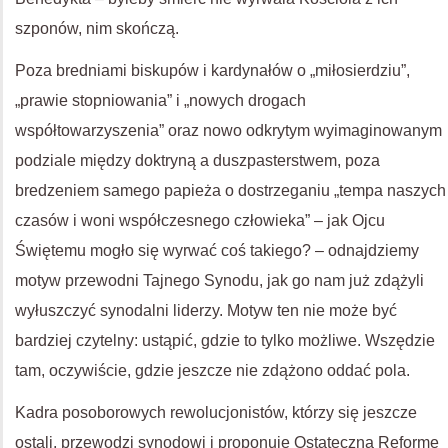
szponów, nim skończą.
Poza bredniami biskupów i kardynałów o „miłosierdziu”,
„prawie stopniowania” i „nowych drogach
współtowarzyszenia” oraz nowo odkrytym wyimaginowanym
podziale między doktryną a duszpasterstwem, poza
bredzeniem samego papieża o dostrzeganiu „tempa naszych
czasów i woni współczesnego człowieka” – jak Ojcu
Świętemu mogło się wyrwać coś takiego? – odnajdziemy
motyw przewodni Tajnego Synodu, jak go nam już zdążyli
wyłuszczyć synodalni liderzy. Motyw ten nie może być
bardziej czytelny: ustąpić, gdzie to tylko możliwe. Wszędzie
tam, oczywiście, gdzie jeszcze nie zdążono oddać pola.
Kadra posoborowych rewolucjonistów, którzy się jeszcze
ostali, przewodzi synodowi i proponuje Ostateczną Reformę