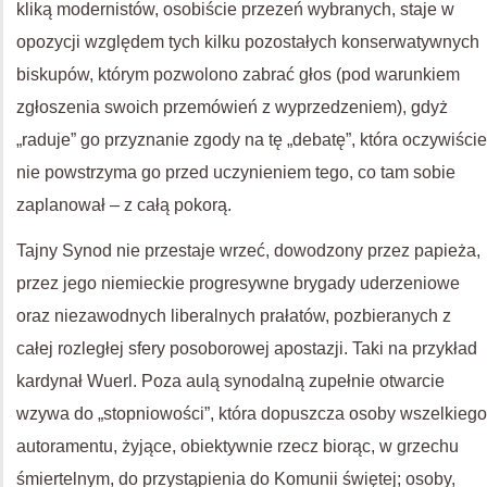
kliką modernistów, osobiście przezeń wybranych, staje w
opozycji względem tych kilku pozostałych konserwatywnych
biskupów, którym pozwolono zabrać głos (pod warunkiem
zgłoszenia swoich przemówień z wyprzedzeniem), gdyż
„raduje” go przyznanie zgody na tę „debatę”, która oczywiście
nie powstrzyma go przed uczynieniem tego, co tam sobie
zaplanował – z całą pokorą.
Tajny Synod nie przestaje wrzeć, dowodzony przez papieża,
przez jego niemieckie progresywne brygady uderzeniowe
oraz niezawodnych liberalnych prałatów, pozbieranych z
całej rozległej sfery posoborowej apostazji. Taki na przykład
kardynał Wuerl. Poza aulą synodalną zupełnie otwarcie
wzywa do „stopniowości”, która dopuszcza osoby wszelkiego
autoramentu, żyjące, obiektywnie rzecz biorąc, w grzechu
śmiertelnym, do przystąpienia do Komunii świętej; osoby,