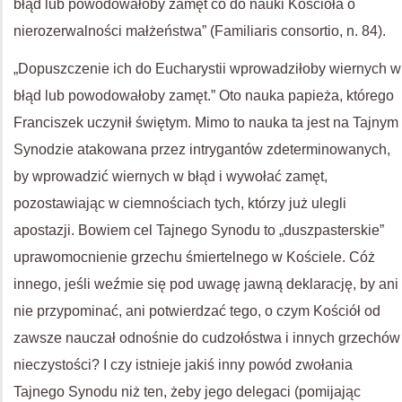
błąd lub powodowałoby zamęt co do nauki Kościoła o
nierozerwalności małżeństwa” (Familiaris consortio, n. 84).
„Dopuszczenie ich do Eucharystii wprowadziłoby wiernych w
błąd lub powodowałoby zamęt.” Oto nauka papieża, którego
Franciszek uczynił świętym. Mimo to nauka ta jest na Tajnym
Synodzie atakowana przez intrygantów zdeterminowanych,
by wprowadzić wiernych w błąd i wywołać zamęt,
pozostawiając w ciemnościach tych, którzy już ulegli
apostazji. Bowiem cel Tajnego Synodu to „duszpasterskie”
uprawomocnienie grzechu śmiertelnego w Kościele. Cóż
innego, jeśli weźmie się pod uwagę jawną deklarację, by ani
nie przypominać, ani potwierdzać tego, o czym Kościół od
zawsze nauczał odnośnie do cudzołóstwa i innych grzechów
nieczystości? I czy istnieje jakiś inny powód zwołania
Tajnego Synodu niż ten, żeby jego delegaci (pomijając