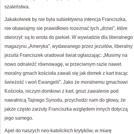
szaleństwa.
Jakakolwiek by nie była subiektywna intencja Franciszka,
nie obawiajmy sie prawidłowo rozeznać tych „drzwi”, które
otworzył: są to wrota do piekieł. W wywiadzie dla liberalnego
magazynu „Ameryka”, wydawanego przez jezuitów, liberalny
jezuita Franciszek uradował świat ogłaszając: „Musimy na
nowo odnaleźć równowagę, w przeciwnym razie nawet
moralny gmach kościoła zawali się jak domek z kart tracąc
świeżość i woń Ewangelii”. Jako że moralnemu gmachowi
Kościoła, niczym domkowi z kart, grozi zawalenie pod
nawałnicą Tajnego Synodu, przychodzi nam do głowy, że
jakże często zarzuty Franciszka względem innych dotyczą
jego samego.
Apel do naszych neo-katolickich krytyków, w miarę