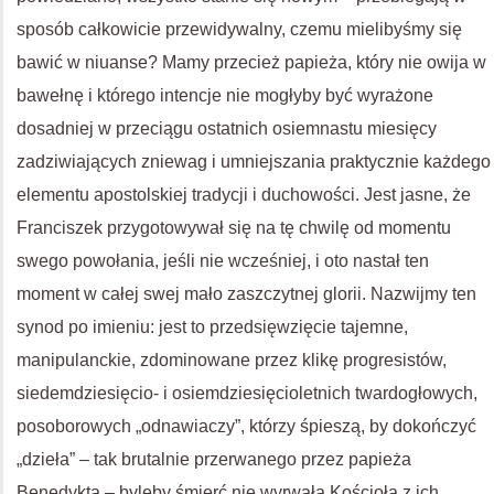
sposób całkowicie przewidywalny, czemu mielibyśmy się
bawić w niuanse? Mamy przecież papieża, który nie owija w
bawełnę i którego intencje nie mogłyby być wyrażone
dosadniej w przeciągu ostatnich osiemnastu miesięcy
zadziwiających zniewag i umniejszania praktycznie każdego
elementu apostolskiej tradycji i duchowości. Jest jasne, że
Franciszek przygotowywał się na tę chwilę od momentu
swego powołania, jeśli nie wcześniej, i oto nastał ten
moment w całej swej mało zaszczytnej glorii. Nazwijmy ten
synod po imieniu: jest to przedsięwzięcie tajemne,
manipulanckie, zdominowane przez klikę progresistów,
siedemdziesięcio- i osiemdziesięcioletnich twardogłowych,
posoborowych „odnawiaczy”, którzy śpieszą, by dokończyć
„dzieła” – tak brutalnie przerwanego przez papieża
Benedykta – byleby śmierć nie wyrwała Kościoła z ich