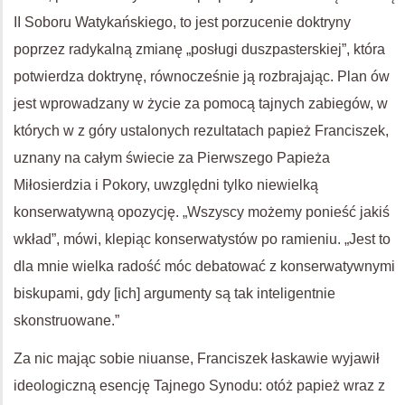
II Soboru Watykańskiego, to jest porzucenie doktryny
poprzez radykalną zmianę „posługi duszpasterskiej”, która
potwierdza doktrynę, równocześnie ją rozbrajając. Plan ów
jest wprowadzany w życie za pomocą tajnych zabiegów, w
których w z góry ustalonych rezultatach papież Franciszek,
uznany na całym świecie za Pierwszego Papieża
Miłosierdzia i Pokory, uwzględni tylko niewielką
konserwatywną opozycję. „Wszyscy możemy ponieść jakiś
wkład”, mówi, klepiąc konserwatystów po ramieniu. „Jest to
dla mnie wielka radość móc debatować z konserwatywnymi
biskupami, gdy [ich] argumenty są tak inteligentnie
skonstruowane.”
Za nic mając sobie niuanse, Franciszek łaskawie wyjawił
ideologiczną esencję Tajnego Synodu: otóż papież wraz z