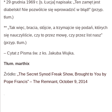
* 29 grudnia 1969 r. [s. Łucja] napisała: „Ten zamęt jest
diabelski! Nie pozwólcie się wprowadzić w błąd!” (przyp.
tlum.)
** „Tak więc, bracia, stójcie, a trzymajcie się podań, których
się nauczyliście, czy to przez mowę, czy przez list nasz”
(przyp. tlum.)
– Cytat z Pisma św. z ks. Jakuba Wujka.
Tłum. marthix
Źródło:
„The Secret Synod Freak Show, Brought to You by
Pope Francis” – The Remnant, October 9, 2014
.