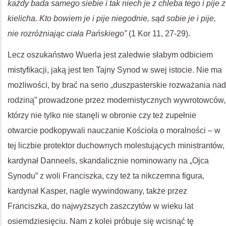
każdy bada samego siebie i tak niech je z chleba tego i pije z
kielicha. Kto bowiem je i pije niegodnie, sąd sobie je i pije,
nie rozróżniając ciała Pańskiego”
(1 Kor 11, 27-29).
Lecz oszukaństwo Wuerla jest zaledwie słabym odbiciem
mistyfikacji, jaką jest ten Tajny Synod w swej istocie. Nie ma
możliwości, by brać na serio „duszpasterskie rozważania nad
rodziną” prowadzone przez modernistycznych wywrotowców,
którzy nie tylko nie stanęli w obronie czy też zupełnie
otwarcie podkopywali nauczanie Kościoła o moralności – w
tej liczbie protektor duchownych molestujących ministrantów,
kardynał Danneels, skandalicznie nominowany na „Ojca
Synodu” z woli Franciszka, czy też ta nikczemna figura,
kardynał Kasper, nagle wywindowany, także przez
Franciszka, do najwyższych zaszczytów w wieku lat
osiemdziesięciu. Nam z kolei próbuje się wcisnąć tę