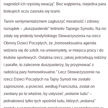
nagrodził ich rzęsistą owacją”. Bez wątpienia, niejedna para
biskupich oczu zasnuła się łzami.
Tanim sentymentalizmem zagłuszyć moralność i zdrowy
rozsądek – „duszpasterski” leitmotiv Tajnego Synodu. Na nic
zdały się protesty londyńskiego Stowarzyszenia na rzecz
Obrony Dzieci Poczętych, że „homoseksualna agenda
wdziera się do szkół, na uniwersytety, w miejsca pracy i do
klubów sportowych. Ostatnia rzecz, jakiej potrzebują rodziny
i parafie, to zalecenie duszpasterzy, by przyjmować z
radością pary homoseksualne.” Lecz Stowarzyszenie na
rzecz Dzieci Poczętych na Tajny Synod nie zostało
zaproszone, a przecież, według Franciszka, został on
zwołany po to właśnie, by usłyszeć „wołanie ludu” –
jednakowoż tylko tych spośród ludu, których „wołania”