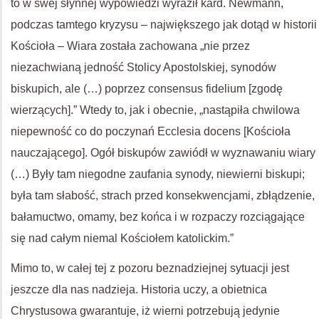
to w swej słynnej wypowiedzi wyraził kard. Newmann,
podczas tamtego kryzysu – największego jak dotąd w historii
Kościoła – Wiara została zachowana „nie przez
niezachwianą jedność Stolicy Apostolskiej, synodów
biskupich, ale (…) poprzez consensus fidelium [zgodę
wierzących].” Wtedy to, jak i obecnie, „nastąpiła chwilowa
niepewność co do poczynań Ecclesia docens [Kościoła
nauczającego]. Ogół biskupów zawiódł w wyznawaniu wiary
(…) Były tam niegodne zaufania synody, niewierni biskupi;
była tam słabość, strach przed konsekwencjami, zbłądzenie,
bałamuctwo, omamy, bez końca i w rozpaczy rozciągające
się nad całym niemal Kościołem katolickim.”
Mimo to, w całej tej z pozoru beznadziejnej sytuacji jest
jeszcze dla nas nadzieja. Historia uczy, a obietnica
Chrystusowa gwarantuje, iż wierni potrzebują jedynie