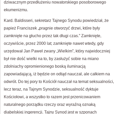
dziwacznym przedłużeniu nowatorskiego posoborowego
ekumenizmu.
Kard. Baldisseri, sekretarz Tajnego Synodu powiedział, że
papież Franciszek „pragnie otworzyć drzwi, które były
zamknięte na głucho przez tak długi czas.” Zamknięte,
oczywiście, przez 2000 lat; zamknięte nawet wtedy, gdy
urzędował Jan Paweł zwany „Wielkim”, który najwidoczniej
był nie dość wielki na to, by zasłużyć sobie na miano
zdolniachy opromienionego boską iluminacją
zapowiadającą, iż będzie on odtąd nauczał, ale całkiem na
odwrót. Do tej pory to Kościół nauczał na temat seksualności,
lecz teraz, na Tajnym Synodzie, seksualność dyktuje
Kościołowi, a wszystko to razem jest przenicowaniem
naturalnego porządku rzeczy oraz wyraźną oznaką
diabelskiej ingerencji. Tajny Synod jest w szponach