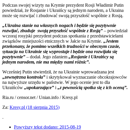
Podczas swojej wizyty na Krymie prezydent Rosji Władimir Putin
powiedział, że Rosjanie i Ukraińcy są jednym narodem, a Ukraina
może się rozwijać i zbudować swoją przyszłość wspólnie z Rosją.
„Ukraina stanie na własnych nogach i będzie się pozytywnie
rozwijać, zbuduje swoją przyszłość wspólnie z Rosją”
– powiedział
wczoraj rosyjski prezydent podczas spotkania z przedstawicielami
związków mniejszości etnicznych w Jałcie na Krymie.
„Jestem
przekonany, że pomimo wszelkich trudności w obecnym czasie,
sytuacja na Ukrainie się wyprostuje i będzie ona rozwijała się
pozytywnie”
– dodał. Jego zdaniem
„Rosjanie i Ukraińcy są
jednym narodem, nie ma między nami różnic”.
Wcześniej Putin stwierdził, że na Ukrainie wprowadzana jest
„zewnętrzna kontrola”
i skrytykował wyznaczanie obcokrajowców
na najwyższe urzędu w państwie. W jego ocenie jest to dla
Ukraińców
„upokarzające”
i
„z pewnością spotka się z ich oceną”.
Ria.ru / censor.net / Unian.info / Kresy.pl
Za:
Kresy.pl (18 sierpnia 2015)
.
Powyższy tekst dodano:
2015-08-19