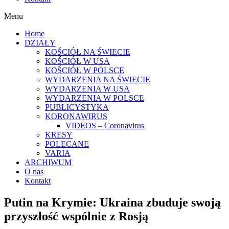
Menu
Home
DZIAŁY
KOŚCIÓŁ NA ŚWIECIE
KOŚCIÓŁ W USA
KOŚCIÓŁ W POLSCE
WYDARZENIA NA ŚWIECIE
WYDARZENIA W USA
WYDARZENIA W POLSCE
PUBLICYSTYKA
KORONAWIRUS
VIDEOS – Coronavirus
KRESY
POLECANE
VARIA
ARCHIWUM
O nas
Kontakt
Putin na Krymie: Ukraina zbuduje swoją
przyszłość wspólnie z Rosją