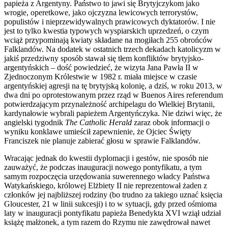
papieża z Argentyny. Państwo to jawi się Brytyjczykom jako
wrogie, operetkowe, jako ojczyzna lewicowych terrorystów,
populistów i nieprzewidywalnych prawicowych dyktatorów. I nie
jest to tylko kwestia typowych wyspiarskich uprzedzeń, o czym
wciąż przypominają kwiaty składane na mogiłach 255 obrońców
Falklandów. Na dodatek w ostatnich trzech dekadach katolicyzm w
jakiś przedziwny sposób stawał się tłem konfliktów brytyjsko-
argentyńskich – dość powiedzieć, że wizyta Jana Pawła II w
Zjednoczonym Królestwie w 1982 r. miała miejsce w czasie
argentyńskiej agresji na tę brytyjską kolonię, a dziś, w roku 2013, w
dwa dni po oprotestowanym przez rząd w Buenos Aires referendum
potwierdzającym przynależność archipelagu do Wielkiej Brytanii,
kardynałowie wybrali papieżem Argentyńczyka. Nie dziwi więc, że
angielski tygodnik
The Catholic Herald
zaraz obok informacji o
wyniku konklawe umieścił zapewnienie, że Ojciec Święty
Franciszek nie planuje zabierać głosu w sprawie Falklandów.
Wracając jednak do kwestii dyplomacji i gestów, nie sposób nie
zauważyć, że podczas inauguracji nowego pontyfikatu, a tym
samym rozpoczęcia urzędowania suwerennego władcy Państwa
Watykańskiego, królowej Elżbiety II nie reprezentował żaden z
członków jej najbliższej rodziny (bo trudno za takiego uznać księcia
Gloucester, 21 w linii sukcesji) i to w sytuacji, gdy przed ośmioma
laty w inauguracji pontyfikatu papieża Benedykta XVI wziął udział
książę małżonek, a tym razem do Rzymu nie zawędrował nawet