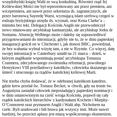
wszędobylski książę Walii ze swą konkubiną. Również rząd Jej
Królewskiej Mości nie był reprezentowany ani przez premiera, ani
wicepremiera, ani nawet przez sekretarza ds. zagranicznych, ale
przez baronową Sayeedę Warsi, wyznającą islam szefową czegoś w
rodzaju brytyjskiego urzędu ds. wyznań, oraz Kena Clarke’a –
ministra bez teki. Delegacji Kościoła Anglii nie przewodniczył
nowo mianowany arcybiskup kantuaryjski, ale arcybiskup Jorku dr
Sentamu. Absencję Welbiego może i dałoby się usprawiedliwić
przygotowaniami do intronizacji, gdyby nie to, że w dniu papieskiej
inauguracji gościł on w Chichester i, jak donosi BBC, powiedział,
że bez wahania wybrał wizytę tam, a nie w Rzymie. Co więcej, datę
swojej intronizacji w Canterbury ustalił na 21 marca – dzień, w
którym anglikanie wspominają postać arcybiskupa Tomasza
Cranmera, zdecydowanego zwolennika reformacji, powolnego
Henrykowi VIII prześladowcy katolików, człowieka skazanego na
śmierć i straconego za rządów katolickiej królowej Marii.
Nie trzeba chyba dodawać, że w odebranej katolikom katedrze,
gdzie krew przelał św. Tomasz Becket, w chwili, gdy na tronie św.
Augustyna zasiadał człowiek nieposiadający papieskiej nominacji i
w dniu ustanowionym na cześć wroga Kościoła, pojawił się cały
rządek katolickich hierarchów z kardynałami Kochem i Murphy-
O’Connorem oraz prymasem Anglii i Walii abp. Nicholsem na
czele. Byli uradowani i bili brawa jak wszyscy inni. Może nawet
bardziej, bo przecież aplauz jest miarą współczesnego ekumenizm.