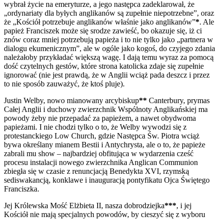
wybrał życie na emeryturze, a jego następca zadeklarował, że
„ordynariaty dla byłych anglikanów są zupełnie niepotrzebne”, oraz
że „Kościół potrzebuje anglikanów właśnie jako anglikanów”
*
. Ale
papież Franciszek może się srodze zawieść, bo okazuje się, iż ci
znów coraz mniej potrzebują papieża i to nie tylko jako „partnera w
dialogu ekumenicznym”, ale w ogóle jako kogoś, do czyjego zdania
należałoby przykładać większą wagę. I dają temu wyraz za pomocą
dość czytelnych gestów, które strona katolicka zdaje się zupełnie
ignorować (nie jest prawdą, że w Anglii wciąż pada deszcz i przez
to nie sposób zauważyć, że ktoś pluje).
Justin Welby, nowo mianowany arcybiskup
**
Canterbury, prymas
Całej Anglii i duchowy zwierzchnik Wspólnoty Anglikańskiej ma
powody żeby nie przepadać za papieżem, a nawet obydwoma
papieżami. I nie chodzi tylko o to, że Welby wywodzi się z
protestanckiego Low Church, gdzie Następca Św. Piotra wciąż
bywa określany mianem Bestii i Antychrysta, ale o to, że papieże
zabrali mu show – najbardziej obfitująca w wydarzenia cześć
procesu instalacji nowego zwierzchnika Anglican Communion
zbiegła się w czasie z renuncjacją Benedykta XVI, rzymską
sediswakancją, konklawe i inauguracją pontyfikatu Ojca Świętego
Franciszka.
Jej Królewska Mość Elżbieta II, nasza dobrodziejka
***
, i jej
Kościół nie mają specjalnych powodów, by cieszyć się z wyboru