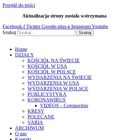
Przejdź do treści
Aktualizacja strony została wstrzymana
…
Facebook-f
Twitter
Google-plus-g
Instagram
Youtube
Szukaj
Szukaj
Home
DZIAŁY
KOŚCIÓŁ NA ŚWIECIE
KOŚCIÓŁ W USA
KOŚCIÓŁ W POLSCE
WYDARZENIA NA ŚWIECIE
WYDARZENIA W USA
WYDARZENIA W POLSCE
PUBLICYSTYKA
KORONAWIRUS
VIDEOS – Coronavirus
KRESY
POLECANE
VARIA
ARCHIWUM
O nas
Kontakt