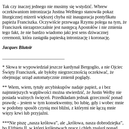
Tak czy inaczej jednego nie musimy się wstydzić. Wbrew
oczekiwaniom intronizacja Justina Welbiego stanowiła pokaz
liturgicznej mizerii większej chyba niż inauguracja pontyfikatu
papieża Franciszka. Oczywiście przewaga Rzymu polega na tym, że
Franciszek niezaprzeczalnie jest następcą Apostołów i nie zmienia
tego fakt, że nie bardzo wiadomo jaki jest sens dziwacznej
ceremonii, która zastąpiła papieską intronizację i koronację.
Jacques Blutoir
___________________________
* Słowa te wypowiedział jeszcze kardynał Bergoglio, a nie Ojciec
Święty Franciszek, ale byłoby niegrzecznością oczekiwać, że
obejmując urząd automatycznie zmienił poglądy.
** Wiem, wiem, tytuły arcybiskupów nadaje papież, a i bez
najmniejszych wątpliwości można stwierdzić, że Justin Welby nie
posiada ważnych święceń. Przedkładam jednak grzeczność ponad
prawdę – jestem w tym konsekwentny, bo lubię, gdy i wobec mnie
w podobny sposób czynią moi bliźni, z którymi nie łączą mnie
więzy krwi lub przyjaźni.
***Nie piszę „nasza królowa”, ale „królowa, nasza dobrodziejka”,
bo Elżbieta II, w której królestwach pracę i chleb znalazł ponad