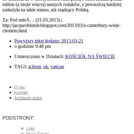
milion (a może więcej) naszych rodaków, z pewnością bardziej
zasłużyła na takie miano, niż rządzący Polską.
Za: Pod mitrÄ… (21.03.2013) |
http://jacquesblutoir.blogspot.com/2013/03/z-canterbury-wieje-
chodem.html
Powyższy tekst dodano:
2013-03-21
o godzinie
9:48 pm
Umieszczono w Działach:
KOŚCIÓŁ NA ŚWIECIE
TAGI:
schism
,
uk
,
vatican
O nas
Kontakt
Archiwum wpłat
PODSTRONY:
Linki
Msze Święte