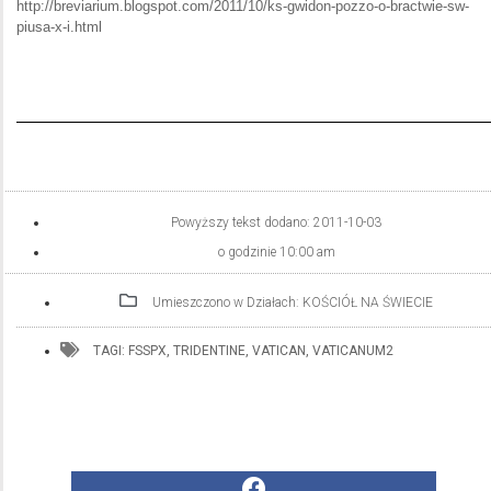
http://breviarium.blogspot.com/2011/10/ks-gwidon-pozzo-o-bractwie-sw-
piusa-x-i.html
Powyższy tekst dodano:
2011-10-03
o godzinie
10:00 am
Umieszczono w Działach:
KOŚCIÓŁ NA ŚWIECIE
TAGI:
FSSPX
,
TRIDENTINE
,
VATICAN
,
VATICANUM2