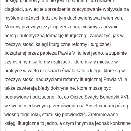
postępu, odnowy, ale nie jest zerwaniem lub brakiem
ciągłości, a więc te uprzedzenia zdecydowanie wpływają na
myślenie różnych ludzi, w tym duchowieństwa i wiernych.
Musimy przezwyciężyć uprzedzenia, musimy zapewnić
pełną i autentyczną formację liturgiczną i zauważyć, jak w
rzeczywistości księgi liturgiczne reformy liturgicznej
pożądanej przez papieża Pawła VI to jest jedno, a zupełnie
czymś innym są formy realizacji , które miały miejsce w
praktyce w wielu częściach świata katolickiego, które są w
rzeczywistości nadużyciami reformy liturgicznej Pawła VI, a
także zawierają błędy doktrynalne, które muszą być
poprawione i odrzucone. To, co Ojciec Święty Benedykt XVI,
w swoim niedawnym przemówieniu na Anselmianum późną
wiosną tego roku, starał się potwierdzić. Zreformowane
księgi liturgiczne to jedno, a czym innym są jednak konkretne