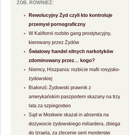
ZOB. RÓWNIEŻ:
Rewolucyjny Żyd czyli kto kontroluje
przemysł pornograficzny
W Kalifornii rozbito gang prostytucyjny,
kierowany przez Żydów
Światowy handel silnych narkotyków
zdominowany przez… kogo?
Niemcy, Hiszpania: rozbicie mafii rosyjsko-
żydowskiej
Białoruś: Żydowski prawnik z
amerykańskim paszportem skazany na trzy
lata za szpiegostwo
Sąd w Moskwie skazał
in absentia
na
dożywocie żydowskiego miliardera, zbiega
do Izraela, za zlecenie serii morderstw