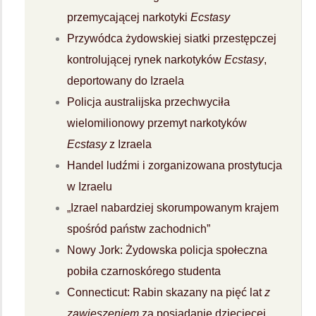
przemycającej narkotyki
Ecstasy
Przywódca żydowskiej siatki przestępczej
kontrolującej rynek narkotyków
Ecstasy
,
deportowany do Izraela
Policja australijska przechwyciła
wielomilionowy przemyt narkotyków
Ecstasy
z Izraela
Handel ludźmi i zorganizowana prostytucja
w Izraelu
„Izrael nabardziej skorumpowanym krajem
spośród państw zachodnich”
Nowy Jork: Żydowska policja społeczna
pobiła czarnoskórego studenta
Connecticut: Rabin skazany na pięć lat
z
zawieszeniem
za posiadanie dziecięcej