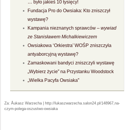
… było jakieś 10 tysięcy!
Fundacja Pro do Owsiaka: Kto zniszczył
wystawę?
Kampania nieznanych sprawców –
wywiad
ze Stanisławem Michalkiewiczem
Owsiakowa ‘Orkiestra’ WOŚP zniszczyła
antyaborcyjną wystawę?
Zamaskowani bandyci zniszczyli wystawę
„Wybierz życie” na Przystanku Woodstock
„Wielka Pacyfa Owsiaka”
Za: Åukasz Warzecha | http://lukaszwarzecha.salon24.pl/148967,na-
czym-polega-oszustwo-owsiaka