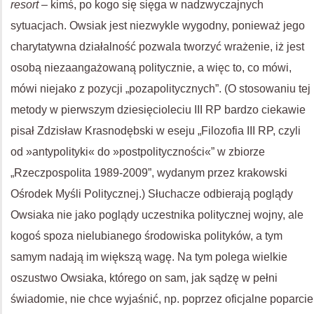
resort
– kimś, po kogo się sięga w nadzwyczajnych
sytuacjach. Owsiak jest niezwykle wygodny, ponieważ jego
charytatywna działalność pozwala tworzyć wrażenie, iż jest
osobą niezaangażowaną politycznie, a więc to, co mówi,
mówi niejako z pozycji „pozapolitycznych”. (O stosowaniu tej
metody w pierwszym dziesięcioleciu III RP bardzo ciekawie
pisał Zdzisław Krasnodębski w eseju „Filozofia III RP, czyli
od »antypolityki« do »postpolityczności«” w zbiorze
„Rzeczpospolita 1989-2009”, wydanym przez krakowski
Ośrodek Myśli Politycznej.) Słuchacze odbierają poglądy
Owsiaka nie jako poglądy uczestnika politycznej wojny, ale
kogoś spoza nielubianego środowiska polityków, a tym
samym nadają im większą wagę. Na tym polega wielkie
oszustwo Owsiaka, którego on sam, jak sądzę w pełni
świadomie, nie chce wyjaśnić, np. poprzez oficjalne poparcie