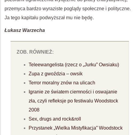
przemyca bardzo wyraziste poglądy społeczne i polityczne.
Ja tego kapitału podwyższał mu nie będę.
Łukasz Warzecha
ZOB. RÓWNIEŻ:
Teleewangelista (rzecz o „Jurku” Owsiaku)
Zupa z gwoździa – owsik
Terror moralny znów na ulicach
Igranie ze światem ciemności i oswajanie
zła, czyli refleksje po festiwalu Woodstock
2008
Sex, drugs and rock&roll
Przystanek „Wielka Mistyfikacja” Woodstock