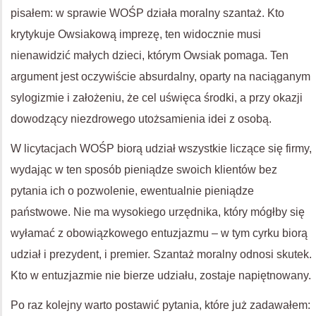
pisałem: w sprawie WOŚP działa moralny szantaż. Kto
krytykuje Owsiakową imprezę, ten widocznie musi
nienawidzić małych dzieci, którym Owsiak pomaga. Ten
argument jest oczywiście absurdalny, oparty na naciąganym
sylogizmie i założeniu, że cel uświęca środki, a przy okazji
dowodzący niezdrowego utożsamienia idei z osobą.
W licytacjach WOŚP biorą udział wszystkie liczące się firmy,
wydając w ten sposób pieniądze swoich klientów bez
pytania ich o pozwolenie, ewentualnie pieniądze
państwowe. Nie ma wysokiego urzędnika, który mógłby się
wyłamać z obowiązkowego entuzjazmu – w tym cyrku biorą
udział i prezydent, i premier. Szantaż moralny odnosi skutek.
Kto w entuzjazmie nie bierze udziału, zostaje napiętnowany.
Po raz kolejny warto postawić pytania, które już zadawałem: