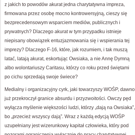
z jakich to powodów akurat jedna charytatywna impreza,
firmowana przez osobę mocno kontrowersyjną, cieszy się
bezprecedensowym wsparciem mediów, publicznych i
prywatnych? Dlaczego akurat w tym przypadku istnieje
niepisany obowiązek entuzjazmowania się i wspierania tej
imprezy? Dlaczego F-16, które, jak rozumiem, i tak muszą
latać, latają akurat, eskortując Owsiaka, a nie Annę Dymną
albo wolontariuszy Caritasu, którzy co roku przed świętami
po cichu sprzedają swoje świece?
Medialny i organizacyjny cyrk, jaki towarzyszy WOŚP, dawno
już przekroczył granice absurdu i przyzwoitości. Owczy pęd
wyłącza myślenie większości ludzi, którzy „dają na Owsiaka”,
bo „przecież wszyscy dają”. Wraz z każdą edycją WOŚP
uzupełniany jest wizerunkowy kapitał człowieka, który pod
pozorami ograniczenia wyłącznie do pracy charytatywnej,