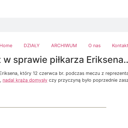
Home
DZIAŁY
ARCHIWUM
O nas
Kontak
 w sprawie piłkarza Eriksena
Eriksena, który 12 czerwca br. podczas meczu z reprezenta
e,
nadal krążą domysły
czy przyczyną było poprzednie zasz