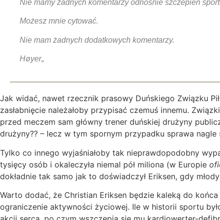
Nie mamy żadnych komentarzy odnośnie szczepień sportow
Możesz mnie cytować.
Nie mam żadnych dodatkowych komentarzy.
Høyer
„
Jak widać, nawet rzecznik prasowy Duńskiego Związku Piłk
zasłabnięcie należałoby przypisać czemuś innemu. Związki i
przed meczem sam główny trener duńskiej drużyny publicz
drużyny?? – lecz w tym spornym przypadku sprawa nagle s
Tylko co innego wyjaśniałoby tak nieprawdopodobny wypa
tysięcy osób i okaleczyła niemal pół miliona (w Europie
ofi
dokładnie tak samo jak to doświadczył Eriksen, gdy młody 
Warto dodać, że Christian Eriksen będzie kaleką do końca 
ograniczenie aktywności życiowej. Ile w historii sportu 
akcji serca, po czym wszczepia się mu kardiowerter-defib