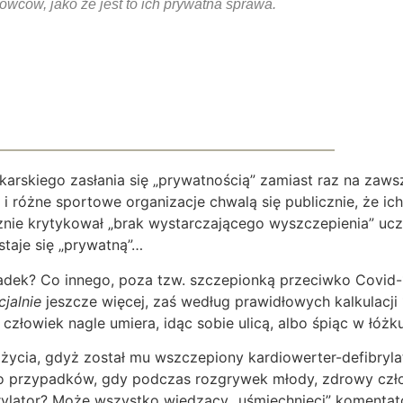
ców, jako że jest to ich prywatna sprawa.
arskiego zasłania się „prywatnością” zamiast raz na zawsz
 różne sportowe organizacje chwalą się publicznie, że ich 
nie krytykował „brak wystarczającego wyszczepienia” ucz
taje się „prywatną”…
dek? Co innego, poza tzw. szczepionką przeciwko Covid-
cjalnie
jeszcze więcej, zaś według prawidłowych kalkulacji 1
człowiek nagle umiera, idąc sobie ulicą, albo śpiąc w łóżk
życia, gdyż został mu wszczepiony kardiowerter-defibrylato
było przypadków, gdy podczas rozgrywek młody, zdrowy czł
rylator? Może wszystko wiedzący „uśmiechnięci” komentator