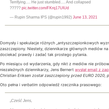
Terrifying…. He just stumbled…. And collapsed
?????
pic.twitter.com/FKrq17UIUd
— Rupin Sharma IPS (@rupin1992)
June 13, 2021
Domysły i spekulacje różnych „antyszczepionkowych wyzn
zaszczepiony. Niestety, dziennikarze głównych mediów na 
dociekać prawdy i zadać tak prostego pytania.
Po miesiącu od wydarzenia, gdy nikt z mediów nie próbow
niezależnych dziennikarzy, Jens Bernert
wysłał email z za
Christian Eriksen został zaszczepiony przed EURO 2020, 
Oto pełna i
verbatim
odpowiedź rzecznika prasowego:
„
Cześć Jens,