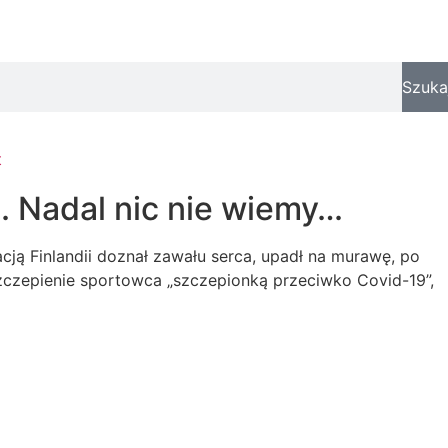
Szuka
t
… Nadal nic nie wiemy…
cją Finlandii doznał zawału serca, upadł na murawę, po
czepienie sportowca „szczepionką przeciwko Covid-19”,