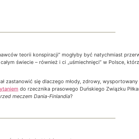
awców teorii konspiracji” mogłyby być natychmiast przer
całym świecie – również i ci „uśmiechnięci” w Polsce, któ
ał zastanowić się dlaczego młody, zdrowy, wysportowany c
pytaniem
do rzecznika prasowego Duńskiego Związku Piłkars
przed meczem Dania-Finlandia
?