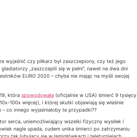
e wyjaśnić czy piłkarz był zaszczepiony, czy też jego
gladiatorzy „zaszczepili się w pełni”, nawet na dwa dni
estników EURO 2020 – chyba nie mając na myśli swojej
19, która
spowodowała
(oficjalnie w USA) śmierć 9 tysięcy
0x-100x więcej), i której skutki objawiają się właśnie
u – co innego wyjaśniałoby te przypadki??
r serca, uniemożliwiający wszelki fizyczny wysiłek i
owiek nagle upada, cudem unika śmierci po zatrzymaniu
zy tak lubujący się w łamigłówkach i teleturniejach,