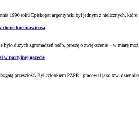
etnia 1996 roku Episkopat argentyński był jednym z nielicznych, które
 w dobie koronawirusa
ie było dużych zgromadzeń osób, proszę o zwiększenie – w miarę możl
ł w partyjnej gazecie
bogatą przeszłość. Był członkiem PZPR i pracował jako tzw. dzienni