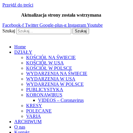
Przejdź do treści
Aktualizacja strony została wstrzymana
…
Facebook-f
Twitter
Google-plus-g
Instagram
Youtube
Szukaj
Szukaj
Home
DZIAŁY
KOŚCIÓŁ NA ŚWIECIE
KOŚCIÓŁ W USA
KOŚCIÓŁ W POLSCE
WYDARZENIA NA ŚWIECIE
WYDARZENIA W USA
WYDARZENIA W POLSCE
PUBLICYSTYKA
KORONAWIRUS
VIDEOS – Coronavirus
KRESY
POLECANE
VARIA
ARCHIWUM
O nas
Kontakt