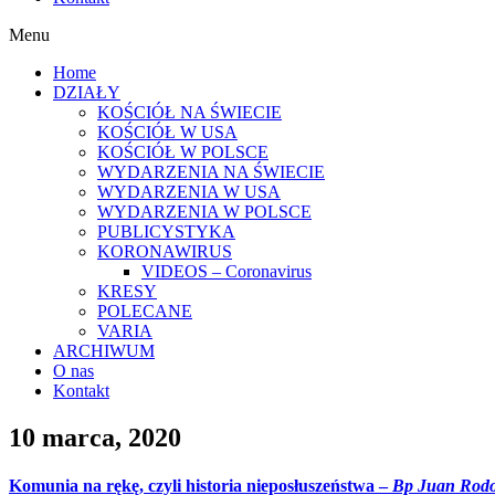
Menu
Home
DZIAŁY
KOŚCIÓŁ NA ŚWIECIE
KOŚCIÓŁ W USA
KOŚCIÓŁ W POLSCE
WYDARZENIA NA ŚWIECIE
WYDARZENIA W USA
WYDARZENIA W POLSCE
PUBLICYSTYKA
KORONAWIRUS
VIDEOS – Coronavirus
KRESY
POLECANE
VARIA
ARCHIWUM
O nas
Kontakt
10 marca, 2020
Komunia na rękę, czyli historia nieposłuszeństwa –
Bp Juan Rodo