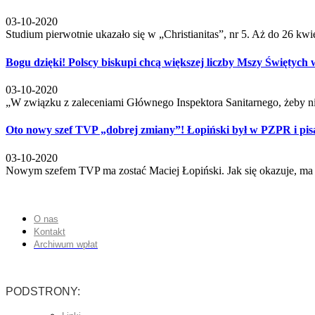
03-10-2020
Studium pierwotnie ukazało się w „Christianitas”, nr 5. Aż do 26 kwi
Bogu dzięki! Polscy biskupi chcą większej liczby Mszy Świętych
03-10-2020
„W związku z zaleceniami Głównego Inspektora Sanitarnego, żeby n
Oto nowy szef TVP „dobrej zmiany”! Łopiński był w PZPR i pisa
03-10-2020
Nowym szefem TVP ma zostać Maciej Łopiński. Jak się okazuje, ma 
O nas
Kontakt
Archiwum wpłat
PODSTRONY: