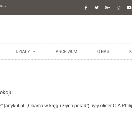
a
…
DZIAŁY
ARCHIWUM
O NAS
K
pokoju
artykuł pt. „Obama w kręgu złych porad”) były oficer CIA Philip