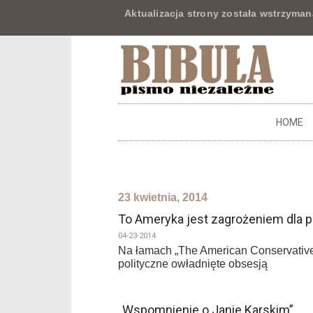
Aktualizacja strony została wstrzyman
HOME
23 kwietnia, 2014
To Ameryka jest zagrożeniem dla 
04-23-2014
Na łamach „The American Conservative” (
polityczne owładnięte obsesją
„Wspomnienie o Janie Karskim”