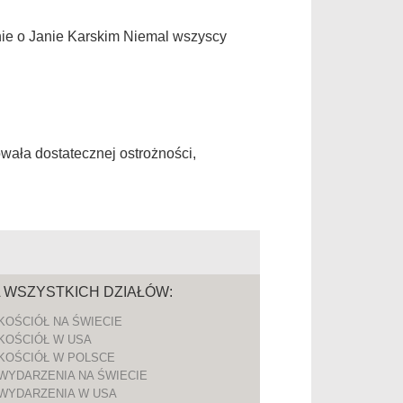
ie o Janie Karskim Niemal wszyscy
owała dostatecznej ostrożności,
A WSZYSTKICH DZIAŁÓW:
KOŚCIÓŁ NA ŚWIECIE
KOŚCIÓŁ W USA
KOŚCIÓŁ W POLSCE
WYDARZENIA NA ŚWIECIE
WYDARZENIA W USA