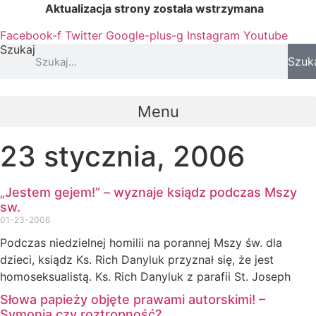
Przejdź
Aktualizacja strony została wstrzymana
…
do
Facebook-f
Twitter
Google-plus-g
Instagram
Youtube
treści
Szukaj
Szuk
Menu
23 stycznia, 2006
„Jestem gejem!” – wyznaje ksiądz podczas Mszy
sw.
01-23-2006
Podczas niedzielnej homilii na porannej Mszy św. dla
dzieci, ksiądz Ks. Rich Danyluk przyznał się, że jest
homoseksualistą. Ks. Rich Danyluk z parafii St. Joseph
Słowa papieży objęte prawami autorskimi! –
Symonia czy roztropność?