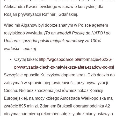
Aleksandra Kwaśniewskiego w sprawie korzystnej dla
Rosjan prywatyzacji Rafinerii Gdańskiej.
Władimir Ałganow był dobrze znanym w Polsce agentem
rosyjskiego wywiadu.
[To on wpędził Polskę do NATO i do
Unii oraz sprzedał polski majątek narodowy za 100%
wartości – admin]
Czytaj także:
http://wgospodarce.pl/informacje/46226-
prywatyzacja-ciech-to-najwieksza-afera-rzadow-po-psl
Szczęście opuściło Kulczyków dopiero teraz. Dziś doszło do
zatrzymań w sprawie nieprawidłowości przy prywatyzacji
Ciechu. Nie bez znaczenia jest również nakaz Komisji
Europejskiej, na mocy którego Autostrada Wielkopolska ma
zwrócić 895 mln zł. Zdaniem Brukseli operator odcinka A2
otrzymał nadmierną rekompensatę z tytułu zmiany ustawy o