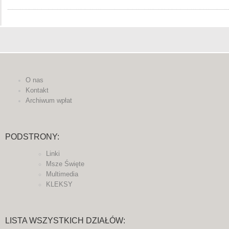
O nas
Kontakt
Archiwum wpłat
PODSTRONY:
Linki
Msze Święte
Multimedia
KLEKSY
LISTA WSZYSTKICH DZIAŁÓW: