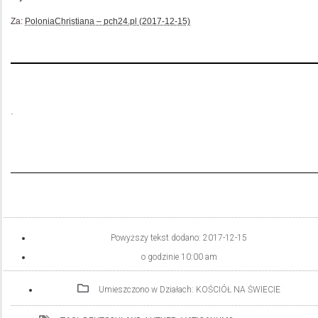
Za:
PoloniaChristiana – pch24.pl (2017-12-15)
.
Powyższy tekst dodano:
2017-12-15
o godzinie
10:00 am
Umieszczono w Działach:
KOŚCIÓŁ NA ŚWIECIE