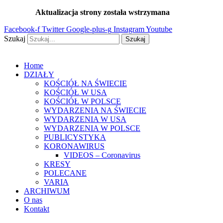
Przejdź
Aktualizacja strony została wstrzymana
…
do
Facebook-f
Twitter
Google-plus-g
Instagram
Youtube
treści
Szukaj
Szukaj
Home
DZIAŁY
KOŚCIÓŁ NA ŚWIECIE
KOŚCIÓŁ W USA
KOŚCIÓŁ W POLSCE
WYDARZENIA NA ŚWIECIE
WYDARZENIA W USA
WYDARZENIA W POLSCE
PUBLICYSTYKA
KORONAWIRUS
VIDEOS – Coronavirus
KRESY
POLECANE
VARIA
ARCHIWUM
O nas
Kontakt