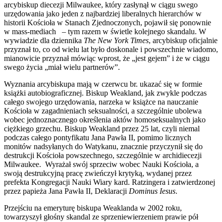
arcybiskup diecezji Milwaukee, który zasłynął w ciągu swego
urzędowania jako jeden z najbardziej liberalnych hierarchów w
historii Kościoła w Stanach Zjednoczonych, pojawił się ponownie
w mass-mediach – tym razem w świetle kolejnego skandalu. W
wywiadzie dla dziennika
The New York Times
, arcybiskup oficjalnie
przyznał to, co od wielu lat było doskonale i powszechnie wiadomo,
mianowicie przyznał mówiąc wprost, że „jest gejem” i że w ciągu
swego życia „miał wielu partnerów”.
Wyznania arcybiskupa mają w czerwcu br. ukazać się w formie
książki autobiograficznej. Biskup Weakland, jak zwykle podczas
całego swojego urzędowania, narzeka w książce na nauczanie
Kościoła w zagadnieniach seksualności, a szczególnie ubolewa
wobec jednoznacznego określenia aktów homoseksualnych jako
ciężkiego grzechu. Biskup Weakland przez 25 lat, czyli niemal
podczas całego pontyfikatu Jana Pawła II, pomimo licznych
monitów nadsyłanych do Watykanu, znacznie przyczynił się do
destrukcji Kościoła powszechnego, szczególnie w archidiecezji
Milwaukee. Wyrażał swój sprzeciw wobec Nauki Kościoła, a
swoją destrukcyjną pracę zwieńczył krytyką, wydanej przez
prefekta Kongregacji Nauki Wiary kard. Ratzingera i zatwierdzonej
przez papieża Jana Pawła II, Deklaracji
Dominus Iesus
.
Przejściu na emeryturę biskupa Weaklanda w 2002 roku,
towarzyszył głośny skandal ze sprzeniewierzeniem prawie pół