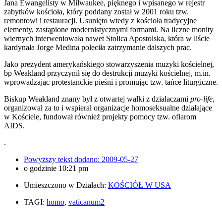
Jana Ewangelisty w Milwaukee, pięknego i wpisanego w rejestr
zabytków kościoła, który poddany został w 2001 roku tzw.
remontowi i restauracji. Usunięto wtedy z kościoła tradycyjne
elementy, zastąpione modernistycznymi formami. Na liczne monity
wiernych interweniowała nawet Stolica Apostolska, która w liście
kardynała Jorge Medina poleciła zatrzymanie dalszych prac.
Jako prezydent amerykańskiego stowarzyszenia muzyki kościelnej,
bp Weakland przyczynił się do destrukcji muzyki kościelnej, m.in.
wprowadzając protestanckie pieśni i promując tzw. tańce liturgiczne.
Biskup Weakland znany był z otwartej walki z działaczami
pro-life
,
organizował za to i wspierał organizacje homoseksualne działające
w Kościele, fundował również projekty pomocy tzw. ofiarom
AIDS.
.
Powyższy tekst dodano:
2009-05-27
o godzinie
10:21 pm
Umieszczono w Działach:
KOŚCIÓŁ W USA
TAGI:
homo
,
vaticanum2