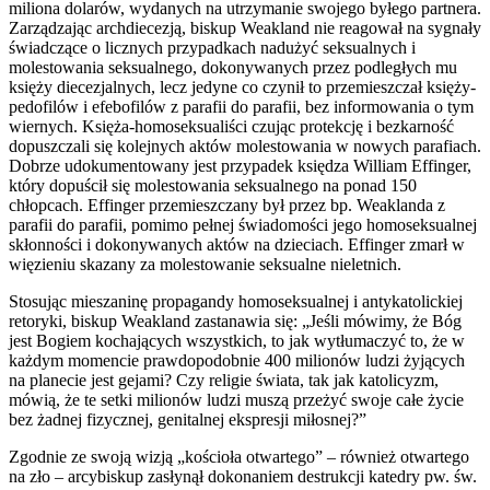
miliona dolarów, wydanych na utrzymanie swojego byłego partnera.
Zarządzając archdiecezją, biskup Weakland nie reagował na sygnały
świadczące o licznych przypadkach nadużyć seksualnych i
molestowania seksualnego, dokonywanych przez podległych mu
księży diecezjalnych, lecz jedyne co czynił to przemieszczał księży-
pedofilów i efebofilów z parafii do parafii, bez informowania o tym
wiernych. Księża-homoseksualiści czując protekcję i bezkarność
dopuszczali się kolejnych aktów molestowania w nowych parafiach.
Dobrze udokumentowany jest przypadek księdza William Effinger,
który dopuścił się molestowania seksualnego na ponad 150
chłopcach. Effinger przemieszczany był przez bp. Weaklanda z
parafii do parafii, pomimo pełnej świadomości jego homoseksualnej
skłonności i dokonywanych aktów na dzieciach. Effinger zmarł w
więzieniu skazany za molestowanie seksualne nieletnich.
Stosując mieszaninę propagandy homoseksualnej i antykatolickiej
retoryki,
biskup Weakland zastanawia się: „Jeśli mówimy, że Bóg
jest Bogiem kochających wszystkich, to jak wytłumaczyć to, że w
każdym momencie prawdopodobnie 400 milionów ludzi żyjących
na planecie jest gejami? Czy religie świata, tak jak katolicyzm,
mówią, że te setki milionów ludzi muszą przeżyć swoje całe życie
bez żadnej fizycznej, genitalnej ekspresji miłosnej?”
Zgodnie ze swoją wizją „kościoła otwartego” – również otwartego
na zło – arcybiskup zasłynął dokonaniem destrukcji katedry pw. św.