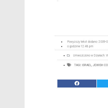
Powyższy tekst dodano:
2009-0
o godzinie
12:48 pm
Umieszczono w Działach:
W
TAGI:
ISRAEL
,
JEWISH C