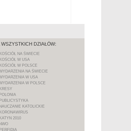
A WSZYSTKICH DZIAŁÓW:
KOŚCIÓŁ NA ŚWIECIE
KOŚCIÓŁ W USA
KOŚCIÓŁ W POLSCE
WYDARZENIA NA ŚWIECIE
WYDARZENIA W USA
WYDARZENIA W POLSCE
KRESY
POLONIA
PUBLICYSTYKA
NAUCZANIE KATOLICKIE
KORONAWIRUS
KATYN 2010
NWO
PERFIDIA