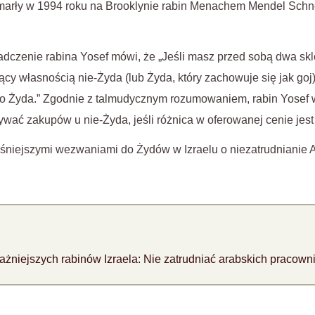
 zmarły w 1994 roku na Brooklynie rabin Menachem Mendel Schn
dczenie rabina Yosef mówi, że „Jeśli masz przed sobą dwa sk
ący własnością nie-Żyda (lub Żyda, który zachowuje się jak go
o Żyda.” Zgodnie z talmudycznym rozumowaniem, rabin Yosef wy
ać zakupów u nie-Żyda, jeśli różnica w oferowanej cenie jest
eśniejszymi wezwaniami do Żydów w Izraelu o niezatrudnianie 
ażniejszych rabinów Izraela: Nie zatrudniać arabskich pracown