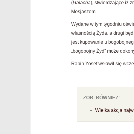
(
Halacha
), stwierdzające iż
Mesjaszem.
Wydane w tym tygodniu oświa
własnością Żyda, a drugi będ
jest kupowanie u bogobojneg
„bogobojny Żyd” może dokonyw
Rabin Yosef wsławił się wcz
ZOB. RÓWNIEŻ:
Wielka akcja najw
.