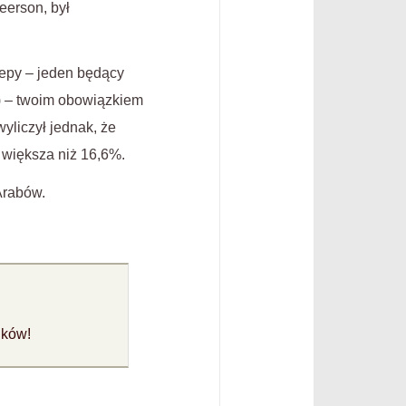
eerson, był
lepy – jeden będący
j) – twoim obowiązkiem
liczył jednak, że
 większa niż 16,6%.
Arabów.
ików!