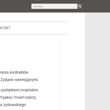
NTAKT
erania kontraktów
 Żydami niereligijnymi.
politykiem izraelskim.
 Yaakov Yosef należy
awa żydowskiego