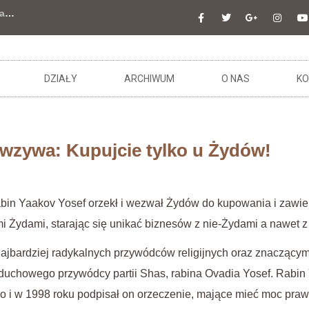
a
…
DZIAŁY
ARCHIWUM
O NAS
KO
wzywa: Kupujcie tylko u Żydów!
 rabin Yaakov Yosef orzekł i wezwał Żydów do kupowania i zawi
mi Żydami, starając się unikać biznesów z nie-Żydami a nawet z
ajbardziej radykalnych przywódców religijnych oraz znaczącym 
 duchowego przywódcy partii Shas, rabina Ovadia Yosef. Rabin
go i w 1998 roku podpisał on orzeczenie, mające mieć moc pr