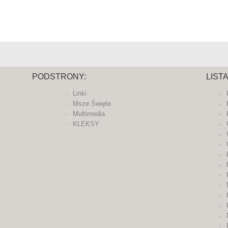
PODSTRONY:
LIST
Linki
Msze Święte
Multimedia
KLEKSY