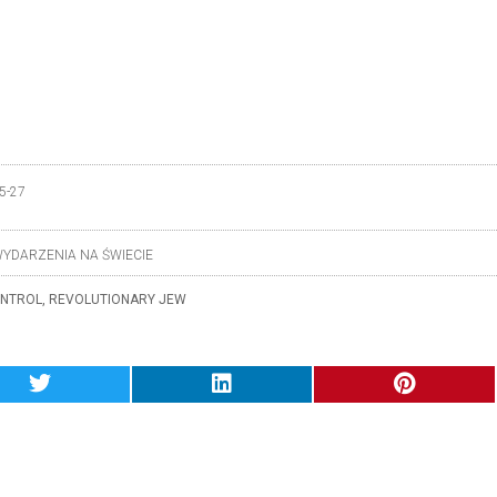
5-27
YDARZENIA NA ŚWIECIE
ONTROL
,
REVOLUTIONARY JEW