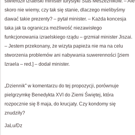
stwierdził izraelski minister turystyki Stas Meszeznikow. – Ale
skoro nie wiemy, czy tak się stanie, dlaczego mielibyśmy
dawać takie prezenty? – pytał minister. – Każda koncesja
taka jak ta ogranicza możliwość niezawisłego
funkcjonowania izraelskiego rządu – grzmiał minister Jiszai.
– Jestem przekonany, że wizyta papieża nie ma na celu
stworzenia problemów ani nabywania suwerenności [ziem
Izraela – red.] – dodał minister.
„Dziennik” w komentarzu do tej propozycji, porównuje
pielgrzymkę Benedykta XVI do Ziemi Świętej, która
rozpocznie się 8 maja, do krucjaty. Czy kondomy się
znudziły?
JaLu/Dz