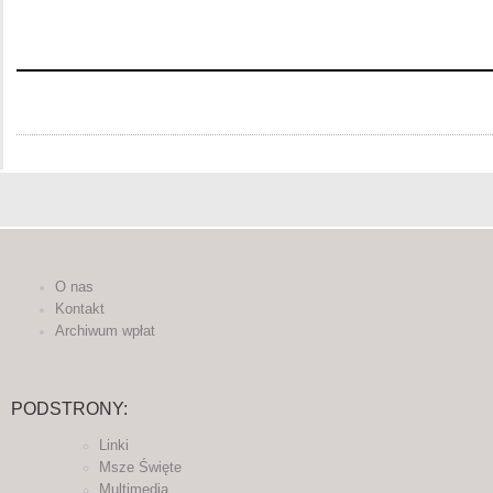
O nas
Kontakt
Archiwum wpłat
PODSTRONY:
Linki
Msze Święte
Multimedia