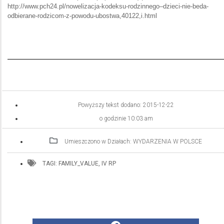
http://www.pch24.pl/nowelizacja-kodeksu-rodzinnego–dzieci-nie-beda-
odbierane-rodzicom-z-powodu-ubostwa,40122,i.html
Powyższy tekst dodano:
2015-12-22
o godzinie
10:03 am
Umieszczono w Działach:
WYDARZENIA W POLSCE
TAGI:
FAMILY_VALUE
,
IV RP