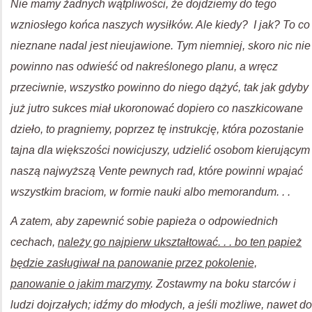
Nie mamy żadnych wątpliwości, że dojdziemy do tego
wzniosłego końca naszych wysiłków. Ale kiedy? I jak? To co
nieznane nadal jest nieujawione. Tym niemniej, skoro nic nie
powinno nas odwieść od nakreślonego planu, a wręcz
przeciwnie, wszystko powinno do niego dążyć, tak jak gdyby
już jutro sukces miał ukoronować dopiero co naszkicowane
dzieło, to pragniemy, poprzez tę instrukcję, która pozostanie
tajna dla większości nowicjuszy, udzielić osobom kierującym
naszą najwyższą Vente pewnych rad, które powinni wpajać
wszystkim braciom, w formie nauki albo memorandum. . .
A zatem, aby zapewnić sobie papieża o odpowiednich
cechach,
należy go najpierw ukształtować. . . bo ten papież
będzie zasługiwał na panowanie przez pokolenie,
panowanie o jakim marzymy
. Zostawmy na boku starców i
ludzi dojrzałych; idźmy do młodych, a jeśli możliwe, nawet do