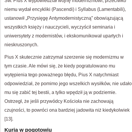
Św. Pius X wypowiedział wojnę modernizmowi, przeciwko
niemu wydał encykliki (Pascendi) i Syllabus (Lamentabili),
ustanowił „Przysięgę Antymodernistyczną” obowiązującą
wszystkich księży i nauczycieli, wyczyścił seminaria i
uniwersytety z modernistów, i ekskomunikował upartych i
nieskruszonych.
Pius X skutecznie zatrzymał szerzenie się modernizmu w
tym czasie. Ale mówi się, że kiedy pogratulowano mu
wytępienia tego poważnego błędu, Pius X natychmiast
odpowiedział, że pomimo jego wszelkich wysiłków, nie udało
mu się zabić tej bestii, a tylko wpędził ją w podziemie.
Ostrzegł, że jeśli przywódcy Kościoła nie zachowają
czujności, to powróci ona bardziej jadowita niż kiedykolwiek
[13].
Kuria w pogotowiu