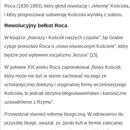
Roca (1830-1893), który głosił rewolucję i „reformę” Kościoła,
i który prognozował subwersję Kościoła wynikłą z soboru.
Rewolucyjny bełkot Roca
W książce „Atanazy i Kościół naszych czasów”, bp Graber
cytuje proroctwo Roca o „nowo-oświeconym Kościele”, który
będzie pod wpływem socjalizmu Jezusa” [15].
W połowie XIX wieku Roca zaprorokował „Nowy Kościół,
który może nie być w stanie zachować niczego ze
scholastycznej doktryny i oryginalnej formy wcześniejszego
Kościoła, to jednak otrzyma błogosławieństwo i kanoniczne
uzasadnienie z Rzymu”.
Przewidział również reformę liturgiczną. W odniesieniu do
przyszłej liturgii, uważał, że „boski kult w formie zalecanej