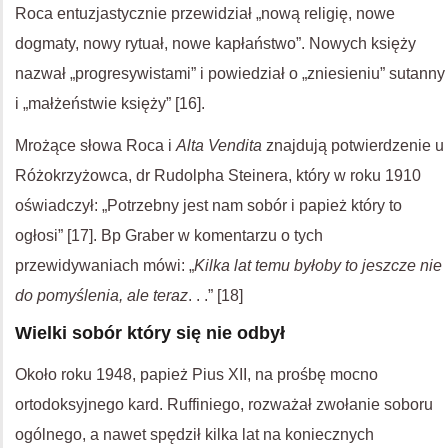
Roca entuzjastycznie przewidział „nową religię, nowe
dogmaty, nowy rytuał, nowe kapłaństwo”. Nowych księży
nazwał „progresywistami” i powiedział o „zniesieniu” sutanny
i „małżeństwie księży” [16].
Mrożące słowa Roca i
Alta Vendita
znajdują potwierdzenie u
Różokrzyżowca, dr Rudolpha Steinera, który w roku 1910
oświadczył: „Potrzebny jest nam sobór i papież który to
ogłosi” [17]. Bp Graber w komentarzu o tych
przewidywaniach mówi: „
Kilka lat temu byłoby to jeszcze nie
do pomyślenia, ale teraz
. . .” [18]
Wielki sobór który się nie odbył
Około roku 1948, papież Pius XII, na prośbę mocno
ortodoksyjnego kard. Ruffiniego, rozważał zwołanie soboru
ogólnego, a nawet spędził kilka lat na koniecznych