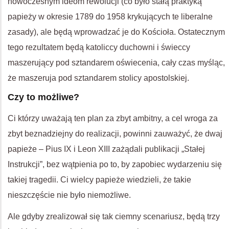
nowoczesnym ideom rewolucji (co było stałą praktyką
papieży w okresie 1789 do 1958 krykujących te liberalne
zasady), ale będą wprowadzać je do Kościoła. Ostatecznym
tego rezultatem będą katoliccy duchowni i świeccy
maszerujący pod sztandarem oświecenia, cały czas myśląc,
że maszeruja pod sztandarem stolicy apostolskiej.
Czy to możliwe?
Ci którzy uważają ten plan za zbyt ambitny, a cel wroga za
zbyt beznadziejny do realizacji, powinni zauważyć, że dwaj
papieże – Pius IX i Leon XIII zażądali publikacji „Stałej
Instrukcji”, bez wątpienia po to, by zapobiec wydarzeniu się
takiej tragedii. Ci wielcy papieże wiedzieli, że takie
nieszczęście nie było niemożliwe.
Ale gdyby zrealizował się tak ciemny scenariusz, będą trzy