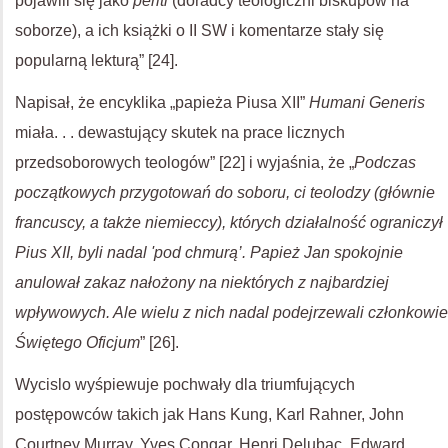
pojawili się jako
periti
(doradcy teologiczni biskupów na
soborze), a ich książki o II SW i komentarze stały się
popularną lekturą” [24].
Napisał, że encyklika „papieża Piusa XII”
Humani Generis
miała. . . dewastujący skutek na prace licznych
przedsoborowych teologów” [22] i wyjaśnia, że „
Podczas
początkowych przygotowań do soboru, ci teolodzy (głównie
francuscy, a także niemieccy), których działalność ograniczył
Pius XII, byli nadal 'pod chmurą’. Papież Jan spokojnie
anulował zakaz nałożony na niektórych z najbardziej
wpływowych. Ale wielu z nich nadal podejrzewali członkowie
Świętego Oficjum
” [26].
Wycislo wyśpiewuje pochwały dla triumfujących
postępowców takich jak Hans Kung, Karl Rahner, John
Courtney Murray, Yves Congar, Henri Delubac, Edward