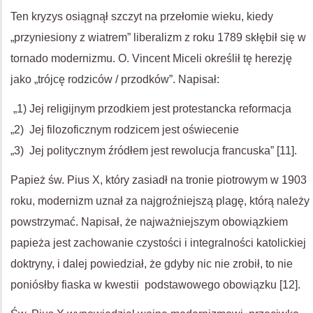
Ten kryzys osiągnął szczyt na przełomie wieku, kiedy
„przyniesiony z wiatrem” liberalizm z roku 1789 skłębił się w
tornado modernizmu. O. Vincent Miceli określił tę herezję
jako „trójcę rodziców / przodków”. Napisał:
„1) Jej religijnym przodkiem jest protestancka reformacja
„2) Jej filozoficznym rodzicem jest oświecenie
„3) Jej politycznym źródłem jest rewolucja francuska” [11].
Papież św. Pius X, który zasiadł na tronie piotrowym w 1903
roku, modernizm uznał za najgroźniejszą plagę, którą należy
powstrzymać. Napisał, że najważniejszym obowiązkiem
papieża jest zachowanie czystości i integralności katolickiej
doktryny, i dalej powiedział, że gdyby nic nie zrobił, to nie
poniósłby fiaska w kwestii podstawowego obowiązku [12].