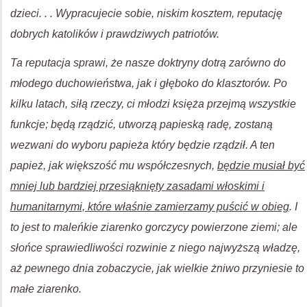
dzieci. . . Wypracujecie sobie, niskim kosztem, reputację
dobrych katolików i prawdziwych patriotów.
Ta reputacja sprawi, że nasze doktryny dotrą zarówno do
młodego duchowieństwa, jak i głęboko do klasztorów. Po
kilku latach, siłą rzeczy, ci młodzi księża przejmą wszystkie
funkcje; będą rządzić, utworzą papieską radę, zostaną
wezwani do wyboru papieża który będzie rządził. A ten
papież, jak większość mu współczesnych,
będzie musiał być
mniej lub bardziej przesiąknięty zasadami włoskimi i
humanitarnymi, które właśnie zamierzamy puścić w obieg
. I
to jest to maleńkie ziarenko gorczycy powierzone ziemi; ale
słońce sprawiedliwości rozwinie z niego najwyższą władzę,
aż pewnego dnia zobaczycie, jak wielkie żniwo przyniesie to
małe ziarenko.