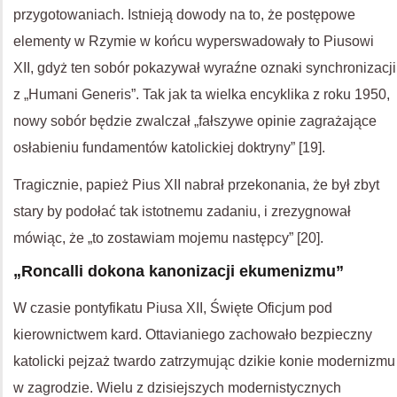
przygotowaniach. Istnieją dowody na to, że postępowe
elementy w Rzymie w końcu wyperswadowały to Piusowi
XII, gdyż ten sobór pokazywał wyraźne oznaki synchronizacji
z „Humani Generis”. Tak jak ta wielka encyklika z roku 1950,
nowy sobór będzie zwalczał „fałszywe opinie zagrażające
osłabieniu fundamentów katolickiej doktryny” [19].
Tragicznie, papież Pius XII nabrał przekonania, że był zbyt
stary by podołać tak istotnemu zadaniu, i zrezygnował
mówiąc, że „to zostawiam mojemu następcy” [20].
„Roncalli dokona kanonizacji ekumenizmu”
W czasie pontyfikatu Piusa XII, Święte Oficjum pod
kierownictwem kard. Ottavianiego zachowało bezpieczny
katolicki pejzaż twardo zatrzymując dzikie konie modernizmu
w zagrodzie. Wielu z dzisiejszych modernistycznych