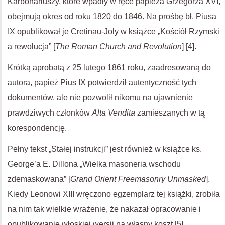
Karbonariuszy, które wpadły w ręce papieża Grzegorza XVI,
obejmują okres od roku 1820 do 1846. Na prośbę bł. Piusa
IX opublikował je Cretinau-Joly w książce „Kościół Rzymski
a rewolucja” [
The Roman Church and Revolution
] [4].
Krótką aprobatą z 25 lutego 1861 roku, zaadresowaną do
autora, papież Pius IX potwierdził autentyczność tych
dokumentów, ale nie pozwolił nikomu na ujawnienie
prawdziwych członków
Alta Vendita
zamieszanych w tą
korespondencję.
Pełny tekst „Stałej instrukcji” jest również w książce ks.
George’a E. Dillona „Wielka masoneria wschodu
zdemaskowana” [
Grand Orient Freemasonry Unmasked
].
Kiedy Leonowi XIII wręczono egzemplarz tej książki, zrobiła
na nim tak wielkie wrażenie, że nakazał opracowanie i
opublikowanie włoskiej wersji na własny koszt [5].