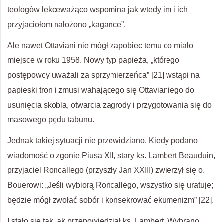
teologów lekceważąco wspomina jak wtedy im i ich
przyjaciołom nałożono „kagańce”.
Ale nawet Ottaviani nie mógł zapobiec temu co miało
miejsce w roku 1958. Nowy typ papieża, „którego
postępowcy uważali za sprzymierzeńca” [21] wstąpi na
papieski tron i zmusi wahającego się Ottavianiego do
usunięcia skobla, otwarcia zagrody i przygotowania się do
masowego pędu tabunu.
Jednak takiej sytuacji nie przewidziano. Kiedy podano
wiadomość o zgonie Piusa XII, stary ks. Lambert Beauduin,
przyjaciel Roncallego (przyszły Jan XXIII) zwierzył się o.
Bouerowi: „Jeśli wybiorą Roncallego, wszystko się uratuje;
będzie mógł zwołać sobór i konsekrować ekumenizm” [22].
I stało się tak jak przepowiedział ks. Lambert. Wybrano