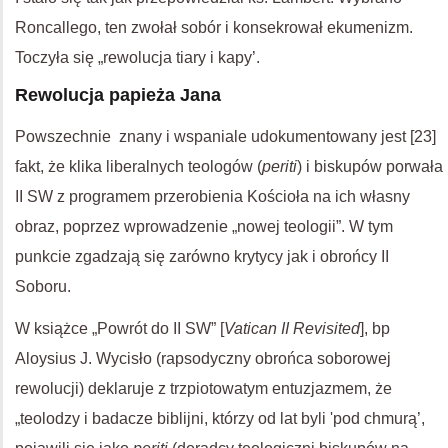
Roncallego, ten zwołał sobór i konsekrował ekumenizm.
Toczyła się „rewolucja tiary i kapy’.
Rewolucja papieża Jana
Powszechnie znany i wspaniale udokumentowany jest [23]
fakt, że klika liberalnych teologów (
periti
) i biskupów porwała
II SW z programem przerobienia Kościoła na ich własny
obraz, poprzez wprowadzenie „nowej teologii”. W tym
punkcie zgadzają się zarówno krytycy jak i obrońcy II
Soboru.
W książce „Powrót do II SW” [
Vatican II Revisited
], bp
Aloysius J. Wycisło (rapsodyczny obrońca soborowej
rewolucji) deklaruje z trzpiotowatym entuzjazmem, że
„teolodzy i badacze biblijni, którzy od lat byli 'pod chmurą’,