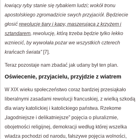
łowiący ryby stanie się rybakiem ludzi; wokół tronu
apostolskiego zgromadzicie swych przyjaciół. Będziecie
głosić
rewolucję tiary i kapy, maszerującą z krzyżem i
sztandarem
, rewolucję, którą trzeba będzie tylko lekko
wzniecić, by wywołała pożar we wszystkich czterech
krańcach świata”
[7].
Teraz pozostaje nam zbadać jak udany był ten plan.
Oświecenie, przyjacielu, przyjdzie z wiatrem
W XIX wieku społeczeństwo coraz bardziej przesiąkało
liberalnymi zasadami rewolucji francuskiej, z wielką szkodą
dla wiary katolickiej i katolickiego państwa. Rzekome
„łagodniejsze i delikatniejsze” pojęcia o pluralizmie,
obojetności religijnej, demokracji według której wszelka
władza pochodzi od narodu, fałszywe pojęcia wolności,