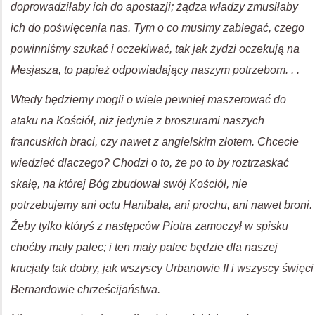
doprowadziłaby ich do apostazji; żądza władzy zmusiłaby
ich do poświęcenia nas. Tym o co musimy zabiegać, czego
powinniśmy szukać i oczekiwać, tak jak żydzi oczekują na
Mesjasza, to papież odpowiadający naszym potrzebom. . .
Wtedy będziemy mogli o wiele pewniej maszerować do
ataku na Kościół, niż jedynie z broszurami naszych
francuskich braci, czy nawet z angielskim złotem. Chcecie
wiedzieć dlaczego? Chodzi o to, że po to by roztrzaskać
skałę, na której Bóg zbudował swój Kościół, nie
potrzebujemy ani octu Hanibala, ani prochu, ani nawet broni.
Źeby tylko któryś z następców Piotra zamoczył w spisku
choćby mały palec; i ten mały palec będzie dla naszej
krucjaty tak dobry, jak wszyscy Urbanowie II i wszyscy święci
Bernardowie chrześcijaństwa.