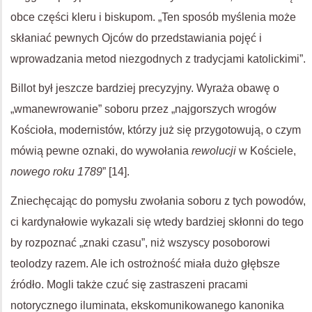
obce części kleru i biskupom. „Ten sposób myślenia może
skłaniać pewnych Ojców do przedstawiania pojęć i
wprowadzania metod niezgodnych z tradycjami katolickimi”.
Billot był jeszcze bardziej precyzyjny. Wyraża obawę o
„wmanewrowanie” soboru przez „najgorszych wrogów
Kościoła, modernistów, którzy już się przygotowują, o czym
mówią pewne oznaki, do wywołania
rewolucji
w Kościele,
nowego roku 1789
” [14].
Zniechęcając do pomysłu zwołania soboru z tych powodów,
ci kardynałowie wykazali się wtedy bardziej skłonni do tego
by rozpoznać „znaki czasu”, niż wszyscy posoborowi
teolodzy razem. Ale ich ostrożność miała dużo głębsze
źródło. Mogli także czuć się zastraszeni pracami
notorycznego iluminata, ekskomunikowanego kanonika