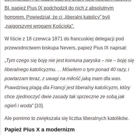
Bł. papież Pius IX podchodził do nich z absolutnym
horrorem. Powiedział, że ci „liberalni katolicy” byli
„najgorszymi wrogami Kościoła”.
W liście z 18 czerwca 1871 do francuskiej delegacji pod
przewodnictwem biskupa Nevers, papież Pius IX napisał:
„
Tym czego się boję nie jest komuna paryska – nie – boję się
liberalnego katolicyzmu. . . Mówiłem o tym ponad 40 razy, i
powtarzam teraz, z uwagi na miłość jaką mam dla was.
Prawdziwą plagą dla Francji jest liberalny katolicyzm, który
chce zjednoczyć dwie zasady tak sprzeczne ze sobą jak
ogień i woda
” [10].
Ale pomimo to zwiększała się liczba liberalnych katolików.
Papież Pius X a modernizm