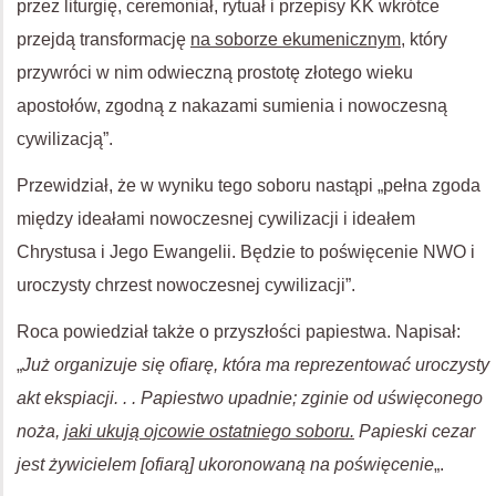
przez liturgię, ceremoniał, rytuał i przepisy KK wkrótce
przejdą transformację
na soborze ekumenicznym,
który
przywróci w nim odwieczną prostotę złotego wieku
apostołów, zgodną z nakazami sumienia i nowoczesną
cywilizacją”.
Przewidział, że w wyniku tego soboru nastąpi „pełna zgoda
między ideałami nowoczesnej cywilizacji i ideałem
Chrystusa i Jego Ewangelii. Będzie to poświęcenie NWO i
uroczysty chrzest nowoczesnej cywilizacji”.
Roca powiedział także o przyszłości papiestwa. Napisał:
„
Już organizuje się ofiarę, która ma reprezentować uroczysty
akt ekspiacji. . . Papiestwo upadnie; zginie od uświęconego
noża,
jaki ukują ojcowie ostatniego soboru.
Papieski cezar
jest żywicielem [ofiarą] ukoronowaną na poświęcenie
„.