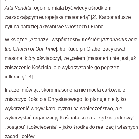
Alta Vendita
„ogólnie miała być wtedy ośrodkiem
zarządzającym europejską masonerią” [2]. Karbonariusze
byli najbardziej aktywni we Włoszech i Francji.
W książce „Atanazy i współczesny Kościół” [
Athanasius and
the Church of Our Time
], bp Rudolph Graber zacytował
masona, który oświadczył, że „celem (masonerii) nie jest już
zniszczenie Kościoła, ale wykorzystanie go poprzez
inflitrację” [3].
Inaczej mówiąc, skoro masoneria nie mogła całkowicie
zniszczyć Kościoła Chrystusowego, to planuje nie tylko
wykorzenić wpływ katolicyzmu na społeczeństwo, ale
wykorzystać organizację Kościoła jako narzędzie „odnowy”,
„postępu” i „oświecenia” – jako środka do realizacji własnych
zasad i celów.