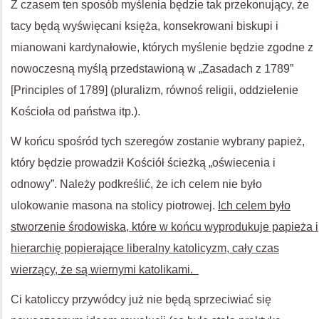
Z czasem ten sposób myślenia będzie tak przekonujący, że
tacy będą wyświęcani księża, konsekrowani biskupi i
mianowani kardynałowie, których myślenie będzie zgodne z
nowoczesną myślą przedstawioną w „Zasadach z 1789”
[Principles of 1789] (pluralizm, równoś religii, oddzielenie
Kościoła od państwa itp.).
W końcu spośród tych szeregów zostanie wybrany papież,
który będzie prowadził Kościół ścieżką „oświecenia i
odnowy”. Należy podkreślić, że ich celem nie było
ulokowanie masona na stolicy piotrowej.
Ich celem było
stworzenie środowiska, które w końcu wyprodukuje papieża i
hierarchię popierające liberalny katolicyzm, cały czas
wierzący, że są wiernymi katolikami.
Ci katoliccy przywódcy już nie będą sprzeciwiać się