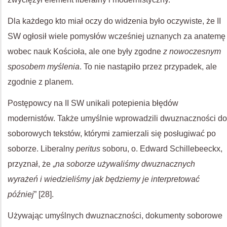
Dla każdego kto miał oczy do widzenia było oczywiste, że II
SW ogłosił wiele pomysłów wcześniej uznanych za anatemę
wobec nauk Kościoła, ale one były zgodne
z nowoczesnym
sposobem myślenia
. To nie nastąpiło przez przypadek, ale
zgodnie z planem.
Postępowcy na II SW unikali potepienia błędów
modernistów. Także umyślnie wprowadzili dwuznaczności do
soborowych tekstów, którymi zamierzali się posługiwać po
soborze. Liberalny
peritus
soboru, o. Edward Schillebeeckx,
przyznał, że „
na soborze używaliśmy dwuznacznych
wyrażeń i wiedzieliśmy jak będziemy je interpretować
później
” [28].
Używając umyślnych dwuznaczności, dokumenty soborowe