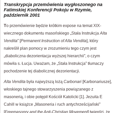
Transkrypcja przemówienia wygłoszonego na
Fatimskiej Konferencji Pokoju w Rzymie,
październik 2001
T
o przemówienie będzie krótkim expose na temat XIX-
wiecznego dokumentu masońskiego „Stała Instrukcja
Alta
Vendita
” [
Permanent Instruction of Alta Vendita
], który
nakreślił plan pomocy w zrozumieniu tego czym jest
„diaboliczna dezorientacja wyższej hierarchii”, o czym
mówiła s. Łucja. Uważam, że „Stała Instrukcja” tłumaczy
pochodzenie tej diabolicznej dezorientacji.
Alta Vendita
była najwyższą lożą
Carbonari
[Karbonariusze],
włoskiego tajnego stowarzyszenia powiązanego z
masonerią, i obie potępił Kościół Katolicki [1]. Jezuita E
Cahill w książce „Masoneria i ruch antychrześcijański”
[
Freemasonry and the Anti-Christian Movement
] twierdzi, że