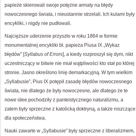
papieże skierowali swoje potężne armaty na błędy
nowoczesnego świata, i nieustannie strzelali. Ich kulami były
encykliki, i nigdy nie pudłowali.
Najcięższe uderzenie przyszło w roku 1864 w formie
monumentalnej encykliki bł. papieża Piusa IX „Wykaz
błędów” [
Syllabus of Errors
], a kiedy rozproszył się dym, nikt
uczestniczący w bitwie nie miał wątpliwości kto stał po której
stronie. Jasno określono linię demarkacyjną. W tym wielkim
„Syllabusie”, Pius IX potępił zasadę błędów nowoczesnego
świata, nie dlatego że były nowoczesne, ale dlatego że te
nowe idee pochodziły z panteistycznego naturalizmu, a
zatem były sprzeczne z katolicką doktryną, a także niszczące
dla społeczeństwa.
Nauki zawarte w „Syllabusie” były sprzeczne z liberalizmem,