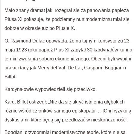
Mało znany dramat jaki rozegrał się za panowania papieża
Piusa XI pokazuje, że podziemny nurt modernizmu miał się
dobrze w okresie tuż po Piusie X.
O. Raymond Dulac opowiada, że na tajnym konsystorzu 23
maja 1923 roku papież Pius XI zapytał 30 kardynałów kurii o
termin zwołania soboru ekumenicznego. Obecni byli wybitni
prałaci tacy jak Merry del Val, De Lai, Gasparri, Boggiani i
Billot.
Kardynałowie wypowiedzieli się przeciwko.
Kard. Billot ostrzegł: „Nie da się ukryć istnienia głębokich
różnic wśród członków samego episkopatu. . . [Oni] ryzykują
dyskusjami, które będą się przedłużać w nieskończoność”.
Boggiani przypomniał modernistyczne teorie, które nie są