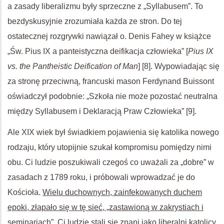
a zasady liberalizmu były sprzeczne z „Syllabusem”. To
bezdyskusyjnie zrozumiała każda ze stron. Do tej
ostatecznej rozgrywki nawiązał o. Denis Fahey w książce
„Św. Pius IX a panteistyczna deifikacja człowieka” [
Pius IX
vs. the Pantheistic Deification of Man
] [8]. Wypowiadając się
za stronę przeciwną, francuski mason Ferdynand Buissont
oświadczył podobnie: „Szkoła nie może pozostać neutralna
między Syllabusem i Deklaracją Praw Człowieka” [9].
Ale XIX wiek był świadkiem pojawienia się katolika nowego
rodzaju, który utopijnie szukał kompromisu pomiędzy nimi
obu. Ci ludzie poszukiwali czegoś co uważali za „dobre” w
zasadach z 1789 roku, i próbowali wprowadzać je do
Kościoła.
Wielu duchownych, zainfekowanych duchem
epoki, złapało się w tę sieć, „zastawioną w zakrystiach i
seminariach”. Ci ludzie stali się znani jako liberalni katolicy.