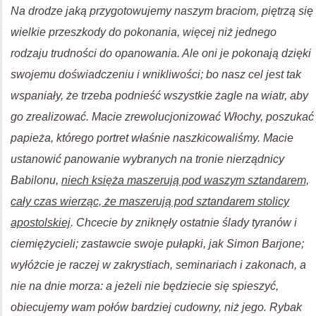
Na drodze jaką przygotowujemy naszym braciom, piętrzą się
wielkie przeszkody do pokonania, więcej niż jednego
rodzaju trudności do opanowania. Ale oni je pokonają dzięki
swojemu doświadczeniu i wnikliwości; bo nasz cel jest tak
wspaniały, że trzeba podnieść wszystkie żagle na wiatr, aby
go zrealizować. Macie zrewolucjonizować Włochy, poszukać
papieża, którego portret właśnie naszkicowaliśmy. Macie
ustanowić panowanie wybranych na tronie nierządnicy
Babilonu,
niech księża maszerują pod waszym sztandarem,
cały czas wierząc, że maszerują pod sztandarem stolicy
apostolskiej
. Chcecie by zniknęły ostatnie ślady tyranów i
ciemiężycieli; zastawcie swoje pułapki, jak Simon Barjone;
wyłóżcie je raczej w zakrystiach, seminariach i zakonach, a
nie na dnie morza: a jeżeli nie będziecie się spieszyć,
obiecujemy wam połów bardziej cudowny, niż jego. Rybak