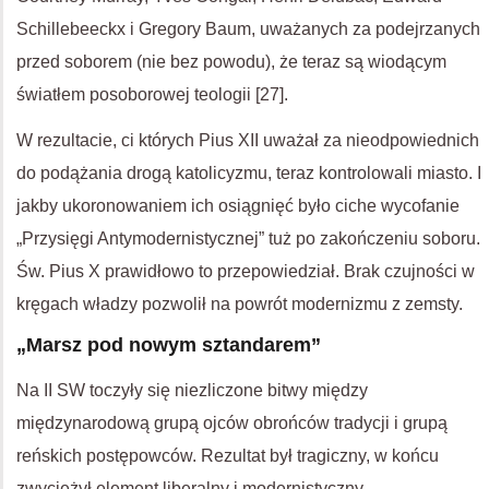
Schillebeeckx i Gregory Baum, uważanych za podejrzanych
przed soborem (nie bez powodu), że teraz są wiodącym
światłem posoborowej teologii [27].
W rezultacie, ci których Pius XII uważał za nieodpowiednich
do podążania drogą katolicyzmu, teraz kontrolowali miasto. I
jakby ukoronowaniem ich osiągnięć było ciche wycofanie
„Przysięgi Antymodernistycznej” tuż po zakończeniu soboru.
Św. Pius X prawidłowo to przepowiedział. Brak czujności w
kręgach władzy pozwolił na powrót modernizmu z zemsty.
„Marsz pod nowym sztandarem”
Na II SW toczyły się niezliczone bitwy między
międzynarodową grupą ojców obrońców tradycji i grupą
reńskich postępowców. Rezultat był tragiczny, w końcu
zwyciężył element liberalny i modernistyczny.