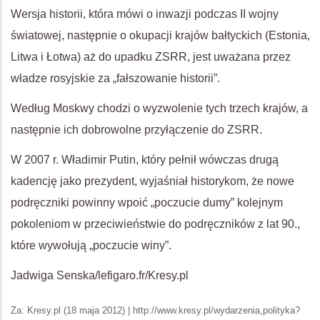
Wersja historii, która mówi o inwazji podczas II wojny
światowej, następnie o okupacji krajów bałtyckich (Estonia,
Litwa i Łotwa) aż do upadku ZSRR, jest uważana przez
władze rosyjskie za „fałszowanie historii”.
Według Moskwy chodzi o wyzwolenie tych trzech krajów, a
następnie ich dobrowolne przyłączenie do ZSRR.
W 2007 r. Władimir Putin, który pełnił wówczas drugą
kadencję jako prezydent, wyjaśniał historykom, że nowe
podręczniki powinny wpoić „poczucie dumy” kolejnym
pokoleniom w przeciwieństwie do podręczników z lat 90.,
które wywołują „poczucie winy”.
Jadwiga Senska/lefigaro.fr/Kresy.pl
Za: Kresy.pl (18 maja 2012) | http://www.kresy.pl/wydarzenia,polityka?