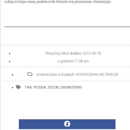
zobacz/rosja-nowy-podrecznik-historii-ma-prostowac-stereotypy
Powyższy tekst dodano:
2012-05-18
o godzinie
11:08 am
Umieszczono w Działach:
WYDARZENIA NA ŚWIECIE
TAGI:
RUSSIA
,
SOCIAL ENGINEERING