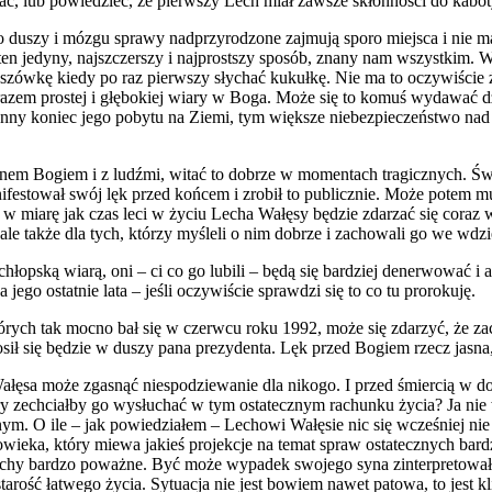
, lub powiedzieć, że pierwszy Lech miał zawsze skłonności do kabotyńs
o duszy i mózgu sprawy nadprzyrodzone zajmują sporo miejsca i nie m
en jedyny, najszczerszy i najprostszy sposób, znany nam wszystkim. 
groszówkę kiedy po raz pierwszy słychać kukułkę. Nie ma to oczywiści
azem prostej i głębokiej wiary w Boga. Może się to komuś wydawać dz
ronny koniec jego pobytu na Ziemi, tym większe niebezpieczeństwo nad
panem Bogiem i z ludźmi, witać to dobrze w momentach tragicznych. Ś
estował swój lęk przed końcem i zrobił to publicznie. Może potem mu 
 bo w miarę jak czas leci w życiu Lecha Wałęsy będzie zdarzać się co
ie, ale także dla tych, którzy myśleli o nim dobrze i zachowali go we 
łopską wiarą, oni – ci co go lubili – będą się bardziej denerwować i 
ego ostatnie lata – jeśli oczywiście sprawdzi się to co tu prorokuję.
rych tak mocno bał się w czerwcu roku 1992, może się zdarzyć, że zacz
sił się będzie w duszy pana prezydenta. Lęk przed Bogiem rzecz jasn
ałęsa może zgasnąć niespodziewanie dla nikogo. I przed śmiercią w d
ry zechciałby go wysłuchać w tym ostatecznym rachunku życia? Ja nie
m. O ile – jak powiedziałem – Lechowi Wałęsie nic się wcześniej nie p
człowieka, który miewa jakieś projekcje na temat spraw ostatecznych
achy bardzo poważne. Być może wypadek swojego syna zinterpretował 
starość łatwego życia. Sytuacja nie jest bowiem nawet patowa, to jest 