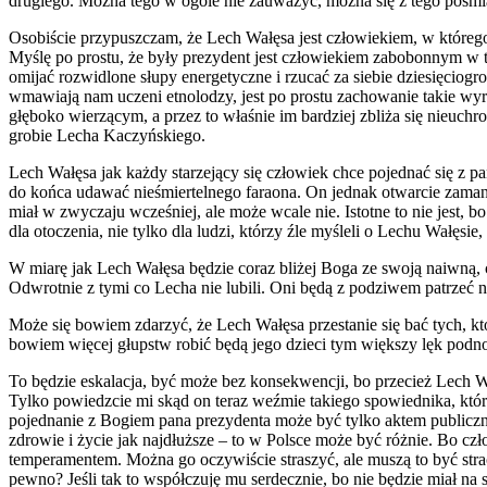
drugiego. Można tego w ogóle nie zauważyć, można się z tego pośmiać
Osobiście przypuszczam, że Lech Wałęsa jest człowiekiem, w któreg
Myślę po prostu, że były prezydent jest człowiekiem zabobonnym w t
omijać rozwidlone słupy energetyczne i rzucać za siebie dziesięcio
wmawiają nam uczeni etnolodzy, jest po prostu zachowanie takie wyr
głęboko wierzącym, a przez to właśnie im bardziej zbliża się nieuch
grobie Lecha Kaczyńskiego.
Lech Wałęsa jak każdy starzejący się człowiek chce pojednać się z 
do końca udawać nieśmiertelnego faraona. On jednak otwarcie zamanif
miał w zwyczaju wcześniej, ale może wcale nie. Istotne to nie jest,
dla otoczenia, nie tylko dla ludzi, którzy źle myśleli o Lechu Wałęs
W miarę jak Lech Wałęsa będzie coraz bliżej Boga ze swoją naiwną, ch
Odwrotnie z tymi co Lecha nie lubili. Oni będą z podziwem patrzeć na j
Może się bowiem zdarzyć, że Lech Wałęsa przestanie się bać tych, któ
bowiem więcej głupstw robić będą jego dzieci tym większy lęk podno
To będzie eskalacja, być może bez konsekwencji, bo przecież Lech W
Tylko powiedzcie mi skąd on teraz weźmie takiego spowiednika, któ
pojednanie z Bogiem pana prezydenta może być tylko aktem publiczny
zdrowie i życie jak najdłuższe – to w Polsce może być różnie. Bo 
temperamentem. Można go oczywiście straszyć, ale muszą to być str
pewno? Jeśli tak to współczuję mu serdecznie, bo nie będzie miał na 