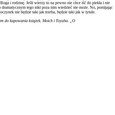
oga i rodzinę. Jeśli wierzy to na pewno nie chce iść do piekła i nie
zo dramatycznym tego nikt poza nim wiedzieć nie może. No, pomijając
ynek nie będzie taki jak trzeba, będzie taki jak w tytule.
am do kupowania książek. Moich i Toyaha. „O