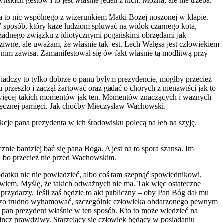
kich gestów i to jest właśnie jeden z nich. Można, ale nie trzeba.
a to nic wspólnego z wizerunkiem Matki Bożej noszonej w klapie.
W sposób, który każe ludziom spluwać na widok czarnego kota,
e żadnego związku z idiotycznymi pogańskimi obrzędami jak
iwne, ale uważam, że właśnie tak jest. Lech Wałęsa jest człowiekiem
 nim zawisa. Zamanifestował się ów fakt właśnie tą modlitwą przy
wiadczy to tylko dobrze o panu byłym prezydencie, mógłby przecież
przeszło i zaczął żartować oraz gadać o chorych z nienawiści jak to
raz więcej takich momentów jak ten. Momentów znaczących i ważnych
wdzięcznej pamięci. Jak choćby Mieczysław Wachowski.
akcje pana prezydenta w ich środowisku polecą na łeb na szyję.
nie bardziej bać się pana Boga. A jest na to spora szansa. Im
a, bo przecież nie przed Wachowskim.
odatku nic nie powiedzieć, albo coś tam szepnąć spowiednikowi.
 wiem. Myślę, że takich odważnych nie ma. Tak więc ostateczne
rzydarzy. Jeśli zaś będzie to akt publiczny – oby Pan Bóg dał mu
 bardzo trudno wyhamować, szczególnie człowieka obdarzonego pewnym
pan prezydent właśnie w ten sposób. Kto to może wiedzieć na
klincz prawdziwy. Starzejący się człowiek będący w posiadaniu