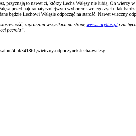
st, przyznają to nawet ci, którzy Lecha Wałęsy nie lubią. On wierzy w B
h Wałęsa przed najdramatyczniejszym wyborem swojego życia. Jak bard
 dane będzie Lechowi Wałęsie odpocząć na starość. Nawet wieczny odpocz
estosowność, zapraszam wszystkich na stronę
www.coryllus.pl
i zachęc
eci peerelu”.
lus.salon24.pl/341861,wietrzny-odpoczynek-lecha-walesy