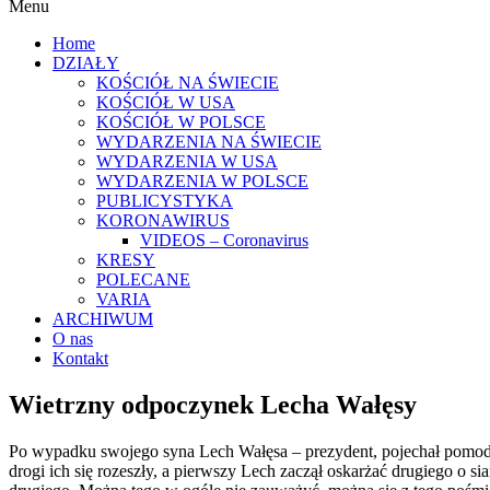
Menu
Home
DZIAŁY
KOŚCIÓŁ NA ŚWIECIE
KOŚCIÓŁ W USA
KOŚCIÓŁ W POLSCE
WYDARZENIA NA ŚWIECIE
WYDARZENIA W USA
WYDARZENIA W POLSCE
PUBLICYSTYKA
KORONAWIRUS
VIDEOS – Coronavirus
KRESY
POLECANE
VARIA
ARCHIWUM
O nas
Kontakt
Wietrzny odpoczynek Lecha Wałęsy
Po wypadku swojego syna Lech Wałęsa – prezydent, pojechał pomodli
drogi ich się rozeszły, a pierwszy Lech zaczął oskarżać drugiego o s