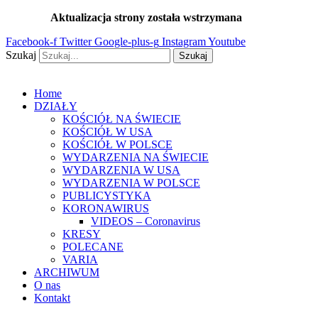
Przejdź
Aktualizacja strony została wstrzymana
…
do
Facebook-f
Twitter
Google-plus-g
Instagram
Youtube
treści
Szukaj
Szukaj
Home
DZIAŁY
KOŚCIÓŁ NA ŚWIECIE
KOŚCIÓŁ W USA
KOŚCIÓŁ W POLSCE
WYDARZENIA NA ŚWIECIE
WYDARZENIA W USA
WYDARZENIA W POLSCE
PUBLICYSTYKA
KORONAWIRUS
VIDEOS – Coronavirus
KRESY
POLECANE
VARIA
ARCHIWUM
O nas
Kontakt