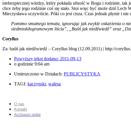
niebezpiecznej wiedzy, który pokłada ufność w Bogu i rodzinie, tak je
chce żeby jego rodzinie coś się stało. Stoi więc być może dziś Lec
Mieczysława oczywiście. Póki co jest cisza. Czas jednak płynie i nie
Pomimo smutnego tematu, ignorując jak zwykle oskarżenia o ni
siedmiokilogramowym liściu”, „Baśń jak niedźwiedź” oraz „Dzi
Coryllus
Za: baśń jak niedźwiedź – Coryllus blog (12.09.2011) | http://coryl
Powyższy tekst dodano:
2011-09-13
o godzinie
9:04 am
Umieszczono w Działach:
PUBLICYSTYKA
TAGI:
kaczynski
,
walesa
O nas
Kontakt
Archiwum wpłat