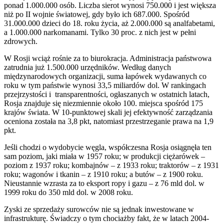
ponad 1.000.000 osób. Liczba sierot wynosi 750.000 i jest większa
niż po II wojnie światowej, gdy było ich 687.000. Spośród
31.000.000 dzieci do 18. roku życia, aż 2.000.000 są analfabetami,
a 1.000.000 narkomanami. Tylko 30 proc. z nich jest w pełni
zdrowych.
W Rosji wciąż rośnie za to biurokracja. Administracja państwowa
zatrudnia już 1.500.000 urzędników. Według danych
międzynarodowych organizacji, suma łapówek wydawanych co
roku w tym państwie wynosi 33,5 miliardów dol. W rankingach
przejrzystości i transparentności, ogłaszanych w ostatnich latach,
Rosja znajduje się niezmiennie około 100. miejsca spośród 175
krajów świata. W 10-punktowej skali jej efektywność zarządzania
oceniona została na 3,8 pkt, natomiast przestrzeganie prawa na 1,9
pkt.
Jeśli chodzi o wydobycie węgla, współczesna Rosja osiągnęła ten
sam poziom, jaki miała w 1957 roku; w produkcji ciężarówek –
poziom z 1937 roku; kombajnów – z 1933 roku; traktorów – z 1931
roku; wagonów i tkanin – z 1910 roku; a butów – z 1900 roku.
Nieustannie wzrasta za to eksport ropy i gazu – z 76 mld dol. w
1999 roku do 350 mld dol. w 2008 roku.
Zyski ze sprzedaży surowców nie są jednak inwestowane w
infrastrukturę. Świadczy o tym chociażby fakt, że w latach 2004-