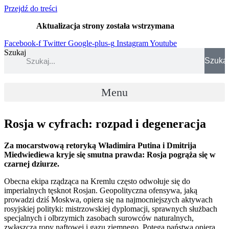
Przejdź do treści
Aktualizacja strony została wstrzymana
…
Facebook-f
Twitter
Google-plus-g
Instagram
Youtube
Szukaj
Szuka
Menu
Rosja w cyfrach: rozpad i degeneracja
Za mocarstwową retoryką Władimira Putina i Dmitrija
Miedwiediewa kryje się smutna prawda: Rosja pogrąża się w
czarnej dziurze.
Obecna ekipa rządząca na Kremlu często odwołuje się do
imperialnych tęsknot Rosjan. Geopolityczna ofensywa, jaką
prowadzi dziś Moskwa, opiera się na najmocniejszych aktywach
rosyjskiej polityki: mistrzowskiej dyplomacji, sprawnych służbach
specjalnych i olbrzymich zasobach surowców naturalnych,
zwłaszcza ropy naftowej i gazu ziemnego. Potęga państwa opiera