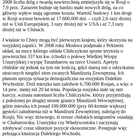
2008 liczba dróg z twardą nawierzchnią zmniejszyła się w Rosji o
7,9 proc. Zarazem buduje się bardzo mało nowych dróg, na co
główny wpływ mają ogromne koszta. Wartość budowy 1 km drogi
w Rosji wynosi bowiem aż 17.600.000 dol. – czyli 2,6 razy drożej
niż w Unii Europejskiej, 3 razy drożej niż w USA i aż 7,3 razy
drożej niż w Chinach.
I właśnie to Chiny mogą być pierwszym krajem, który skorzysta na
rosyjskiej zapaści. W 2008 roku Moskwa podpisała z Pekinem
układ, na mocy którego oddała Chińczykom sporne terytoria o
powierzchni 337 km kw. (chodzi o połowę Wielkiej Wyspy
Ussuryjskiej i wyspę Tarambarow na rzece Ussuri). Apetyty
chińskie się jednak na tym nie kończą, gdyż marzą oni o odzyskaniu
utraconych niegdyś ziem zwanych Mandżurią Zewnętrzną. Ich
planom sprzyja sytuacja demograficzna na rosyjskim Dalekim
Wschodzie. Dziś mieszka tam zaledwie 6.700.000 Rosjan, a więc o
14 proc. mniej niż 20 lat temu. Populacja rosyjska stale się tam
kurczy, wzrasta natomiast liczba Chińczyków, którzy przyjeżdżają
z położonej po drugiej stronie granicy Mandżurii Wewnętrznej,
gdzie mieszka ich ponad 100.000.000 (przy 60-krotnie większej
gęstości zaludnienia niż w Mandżurii Zewnętrznej, należącej do
Rosji). Nic więc dziwnego, iż rzesze chińskich imigrantów osiadają
w Chabarowsku, Usuryjsku czy Władywostoku i zaczynają
zdobywać coraz silniejsze pozycje ekonomiczne. Postępuje więc
pełzająca kitaizacja Dalekiego Wschodu.