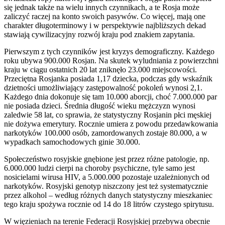
się jednak także na wielu innych czynnikach, a te Rosja może
zaliczyć raczej na konto swoich pasywów. Co więcej, mają one
charakter długoterminowy i w perspektywie najbliższych dekad
stawiają cywilizacyjny rozwój kraju pod znakiem zapytania.
Pierwszym z tych czynników jest kryzys demograficzny. Każdego
roku ubywa 900.000 Rosjan. Na skutek wyludniania z powierzchni
kraju w ciągu ostatnich 20 lat zniknęło 23.000 miejscowości.
Przeciętna Rosjanka posiada 1,17 dziecka, podczas gdy wskaźnik
dzietności umożliwiający zastępowalność pokoleń wynosi 2,1.
Każdego dnia dokonuje się tam 10.000 aborcji, choć 7.000.000 par
nie posiada dzieci. Średnia długość wieku mężczyzn wynosi
zaledwie 58 lat, co sprawia, że statystyczny Rosjanin płci męskiej
nie dożywa emerytury. Rocznie umiera z powodu przedawkowania
narkotyków 100.000 osób, zamordowanych zostaje 80.000, a w
wypadkach samochodowych ginie 30.000.
Społeczeństwo rosyjskie gnębione jest przez różne patologie, np.
6.000.000 ludzi cierpi na choroby psychiczne, tyle samo jest
nosicielami wirusa HIV, a 5.000.000 pozostaje uzależnionych od
narkotyków. Rosyjski genotyp niszczony jest też systematycznie
przez alkohol – według różnych danych statystyczny mieszkaniec
tego kraju spożywa rocznie od 14 do 18 litrów czystego spirytusu.
W więzieniach na terenie Federacji Rosyjskiej przebywa obecnie