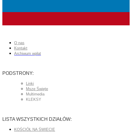
O nas
Kontakt
Archiwum wpłat
PODSTRONY:
Linki
Msze Święte
Multimedia
KLEKSY
LISTA WSZYSTKICH DZIAŁÓW:
KOŚCIÓŁ NA ŚWIECIE