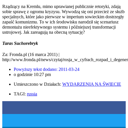
Rządzący na Kremlu, mimo uprawianej publicznie retoryki, zdają
sobie sprawę z ogromu kryzysu. Wywodzą się oni przecież ze służb
specjalnych, które jako pierwsze w imperium sowieckim dostrzegły
zapaść komunizmu. To w ich środowisku narodził się scenariusz
demontażu nieefektywnego systemu i późniejszej transformacji
ustrojowej. Jak zareagują na obecną sytuację?
Taras Suchorebryk
Za: Fronda.pl (16 marca 2011) |
http://www.fronda.pl/news/czytaj/rosja_w_cyfrach_rozpad_i_degener
Powyższy tekst dodano:
2011-03-24
o godzinie
10:27 pm
Umieszczono w Działach:
WYDARZENIA NA ŚWIECIE
TAGI:
russia