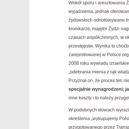
Wokół sporu i aresztowania 
wyjaśnienia, jednak oferowan
żydowskich odnotowywane był
kronikarze, majętni Żydzi n
czasach współczesnych, w okr
przestępstw. Wynika to choćb
zarejestrowanej w Polsce orga
2008 roku wywiadu izraelski
„odebrania mienia z rąk wład
Przyznał on, że proces ten nie 
specjalnie wynagrodzeni; j
inne koszty i to należy przyg
W podobnych słowach wyraził 
określenia „wykupujemy Polsk
przygotowanego przez
Transp