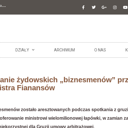
a
…
DZIAŁY
ARCHIWUM
O NAS
K
wanie żydowskich „biznesmenów” prz
istra Fianansów
znesmenów zostało aresztowanych podczas spotkania z gruz
oferowanie ministrowi wielomilionowej łapówki, w zamian z
iekorzystnej dla Gruzji umowy arbitrażowej.