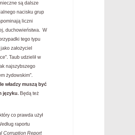
nieczne są dalsze
ialnego nacisku grup
pominają liczni
nej, duchowieństwa. W
przypadki tego typu
jako założyciel
e”. Taub udzielił w
jak najszybszego
em żydowskim”.
le władzy muszą być
 języku.
Będą też
który co prawda użył
Według raportu
l Corruption Report