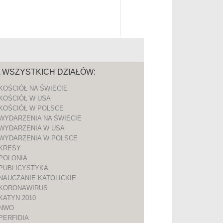
A WSZYSTKICH DZIAŁÓW:
KOŚCIÓŁ NA ŚWIECIE
KOŚCIÓŁ W USA
KOŚCIÓŁ W POLSCE
WYDARZENIA NA ŚWIECIE
WYDARZENIA W USA
WYDARZENIA W POLSCE
KRESY
POLONIA
PUBLICYSTYKA
NAUCZANIE KATOLICKIE
KORONAWIRUS
KATYN 2010
NWO
PERFIDIA