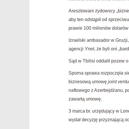
Aresztowani żydowscy „biznes
aby ten odstąpił od sprzeciw
prawie 100 milionów dolarów
Izraelski ambasador w Gruzji,
agencji
Ynet
, że byli oni „ba
Sąd w Tbilisi oddalił pozew 
Sporna sprawa rozpoczęła się
biznesową umowę
joint vent
naftowego z Azerbejdżanu, po
zawartą umowę.
3 marca br. urzędujący w Lon
wydał decyzję przyznającą od