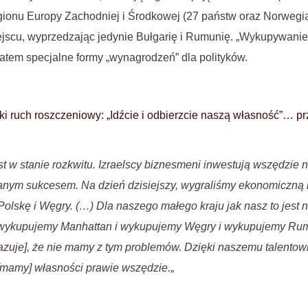
gionu Europy Zachodniej i Środkowej (27 państw oraz Norwegia, I
ejscu, wyprzedzając jedynie Bułgarię i Rumunię. „Wykupywanie
atem specjalne formy „wynagrodzeń” dla polityków.
i ruch roszczeniowy: „Idźcie i odbierzcie naszą własność”… pr
st w stanie rozkwitu. Izraelscy biznesmeni inwestują wszędzie n
kanym sukcesem. Na dzień dzisiejszy, wygraliśmy ekonomiczną 
lskę i Węgry. (…) Dla naszego małego kraju jak nasz to jest
e wykupujemy Manhattan i wykupujemy Węgry i wykupujemy Ru
azuje], że nie mamy z tym problemów. Dzięki naszemu talentow
mamy] własności prawie wszędzie.
„