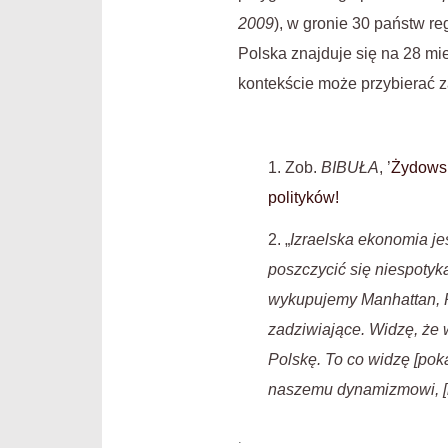
2009
), w gronie 30 państw re
Polska znajduje się na 28 mi
kontekście może przybierać z
1. Zob.
BIBUŁA
, ’
Żydowsk
polityków!
2. „
Izraelska ekonomia je
poszczycić się niespoty
wykupujemy Manhattan, Po
zadziwiające. Widzę, ż
Polskę. To co widzę [pok
naszemu dynamizmowi, [
.