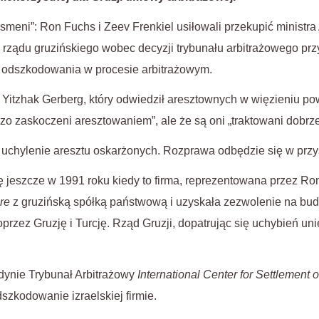
meni”: Ron Fuchs i Zeev Frenkiel usiłowali przekupić ministra
u rządu gruzińskiego wobec decyzji trybunału arbitrażowego pr
 odszkodowania w procesie arbitrażowym.
 Yitzhak Gerberg, który odwiedził aresztownych w więzieniu pow
rdzo zaskoczeni aresztowaniem”, ale że są oni „traktowani dobrze
o uchylenie aresztu oskarżonych. Rozprawa odbędzie się w przy
 jeszcze w 1991 roku kiedy to firma, reprezentowana przez R
ure
z gruzińską spółką państwową i uzyskała zezwolenie na bu
przez Gruzję i Turcję. Rząd Gruzji, dopatrując się uchybień un
dynie Trybunał Arbitrażowy
International Center for Settlement 
szkodowanie izraelskiej firmie.