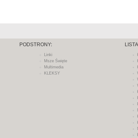
PODSTRONY:
LIST
Linki
Msze Święte
Multimedia
KLEKSY