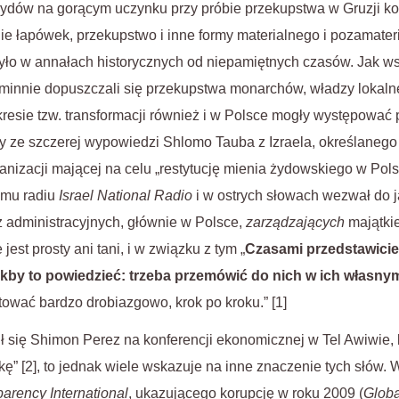
Żydów na gorącym uczynku przy próbie przekupstwa w Gruzji ko
ie łapówek, przekupstwo i inne formy materialnego i pozamater
o w annałach historycznych od niepamiętnych czasów. Jak ws
agminnie dopuszczali się przekupstwa monarchów, władzy lokal
esie tzw. transformacji również i w Polsce mogły występować 
y ze szczerej wypowiedzi Shlomo Tauba z Izraela, określanego 
nizacji mającej na celu „restytucję mienia żydowskiego w Polsc
emu radiu
Israel National Radio
i w ostrych słowach wezwał do 
z administracyjnych, głównie w Polsce,
zarządzających
majątki
jest prosty ani tani, i w związku z tym „
Czasami przedstawicie
akby to powiedzieć: trzeba przemówić do nich w ich własnym
otować bardzo drobiazgowo, krok po kroku.” [1]
się Shimon Perez na konferencji ekonomicznej w Tel Awiwie, 
ę” [2], to jednak wiele wskazuje na inne znaczenie tych słów. 
arency International
, ukazującego korupcję w roku 2009 (
Globa