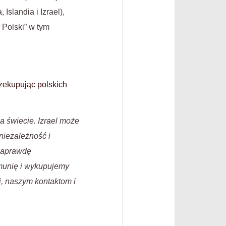
slandia i Izrael),
 Polski” w tym
zekupując polskich
a świecie. Izrael może
niezależność i
 naprawdę
munię i wykupujemy
i, naszym kontaktom i