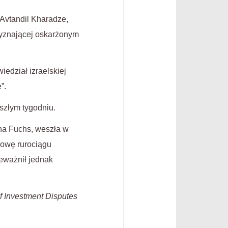
 Avtandil Kharadze,
zyznającej oskarżonym
iedział izraelskiej
”.
szłym tygodniu.
ona Fuchs, weszła w
dowę rurociągu
ieważnił jednak
of Investment Disputes