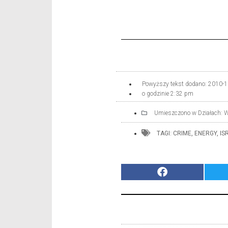
Powyższy tekst dodano:
2010-1
o godzinie
2:32 pm
Umieszczono w Działach:
W
TAGI:
CRIME
,
ENERGY
,
IS