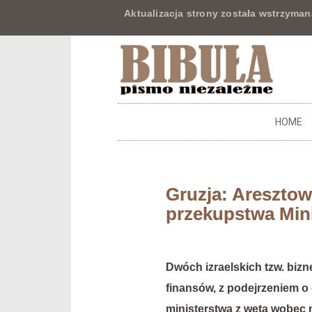
Aktualizacja strony została wstrzyman
HOME
Gruzja: Areszto
przekupstwa Min
Dwóch izraelskich tzw. bi
finansów, z podejrzeniem o 
ministerstwa z weta wobec n