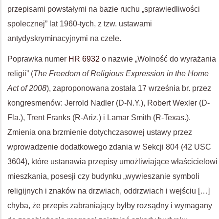
przepisami powstałymi na bazie ruchu „sprawiedliwości
spolecznej” lat 1960-tych, z tzw. ustawami
antydyskryminacyjnymi na czele.
Poprawka numer
HR 6932
o nazwie „Wolność do wyrażania
religii” (
The Freedom of Religious Expression in the Home
Act of 2008
), zaproponowana została 17 września br. przez
kongresmenów: Jerrold Nadler (D-N.Y.), Robert Wexler (D-
Fla.), Trent Franks (R-Ariz.) i Lamar Smith (R-Texas.).
Zmienia ona brzmienie dotychczasowej ustawy przez
wprowadzenie dodatkowego zdania w Sekcji 804 (42 USC
3604), które ustanawia przepisy umożliwiające właścicielowi
mieszkania, posesji czy budynku „wywieszanie symboli
religijnych i znaków na drzwiach, oddrzwiach i wejściu […]
chyba, że przepis zabraniający byłby rozsądny i wymagany