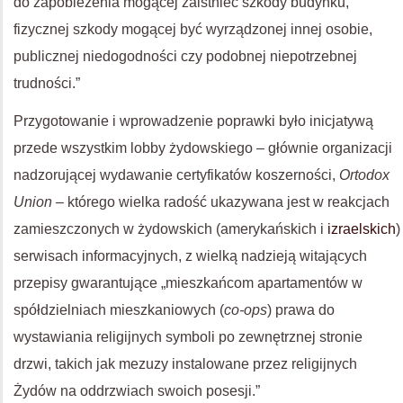
do zapobieżenia mogącej zaistnieć szkody budynku,
fizycznej szkody mogącej być wyrządzonej innej osobie,
publicznej niedogodności czy podobnej niepotrzebnej
trudności.”
Przygotowanie i wprowadzenie poprawki było inicjatywą
przede wszystkim lobby żydowskiego – głównie organizacji
nadzorującej wydawanie certyfikatów koszerności,
Ortodox
Union –
którego wielka radość ukazywana jest w reakcjach
zamieszczonych w żydowskich (amerykańskich i
izraelskich
)
serwisach informacyjnych, z wielką nadzieją witających
przepisy gwarantujące „mieszkańcom apartamentów w
spółdzielniach mieszkaniowych (
co-ops
) prawa do
wystawiania religijnych symboli po zewnętrznej stronie
drzwi, takich jak mezuzy instalowane przez religijnych
Żydów na oddrzwiach swoich posesji.”