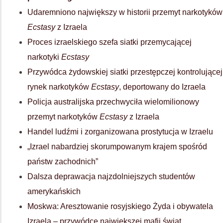
Udaremniono największy w historii przemyt narkotyków
Ecstasy
z Izraela
Proces izraelskiego szefa siatki przemycającej
narkotyki
Ecstasy
Przywódca żydowskiej siatki przestępczej kontrolującej
rynek narkotyków
Ecstasy
, deportowany do Izraela
Policja australijska przechwyciła wielomilionowy
przemyt narkotyków
Ecstasy
z Izraela
Handel ludźmi i zorganizowana prostytucja w Izraelu
„Izrael nabardziej skorumpowanym krajem spośród
państw zachodnich”
Dalsza deprawacja najzdolniejszych studentów
amerykańskich
Moskwa: Aresztowanie rosyjskiego Żyda i obywatela
Izraela – przywódcę największej mafii świat