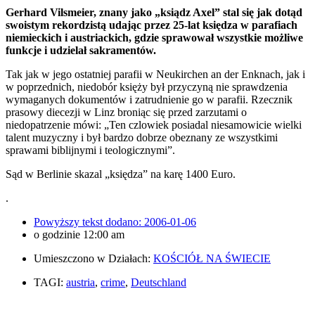
Gerhard Vilsmeier, znany jako „ksiądz Axel” stal się jak dotąd
swoistym rekordzistą udając przez 25-lat księdza w parafiach
niemieckich i austriackich, gdzie sprawował wszystkie możliwe
funkcje i udzielał sakramentów.
Tak jak w jego ostatniej parafii w Neukirchen an der Enknach, jak i
w poprzednich, niedobór księży był przyczyną nie sprawdzenia
wymaganych dokumentów i zatrudnienie go w parafii. Rzecznik
prasowy diecezji w Linz broniąc się przed zarzutami o
niedopatrzenie mówi: „Ten czlowiek posiadal niesamowicie wielki
talent muzyczny i był bardzo dobrze obeznany ze wszystkimi
sprawami biblijnymi i teologicznymi”.
Sąd w Berlinie skazal „księdza” na karę 1400 Euro.
.
Powyższy tekst dodano:
2006-01-06
o godzinie
12:00 am
Umieszczono w Działach:
KOŚCIÓŁ NA ŚWIECIE
TAGI:
austria
,
crime
,
Deutschland