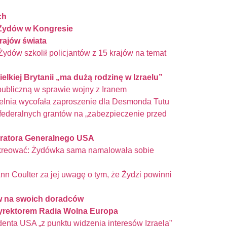
ch
 Żydów w Kongresie
rajów świata
dów szkolił policjantów z 15 krajów na temat
lkiej Brytanii „ma dużą rodzinę w Izraelu”
publiczną w sprawie wojny z Iranem
elnia wycofała zaproszenie dla Desmonda Tutu
federalnych grantów na „zabezpieczenie przed
ratora Generalnego USA
kreować: Żydówka sama namalowała sobie
n Coulter za jej uwagę o tym, że Żydzi powinni
ów na swoich doradców
yrektorem Radia Wolna Europa
enta USA „z punktu widzenia interesów Izraela”