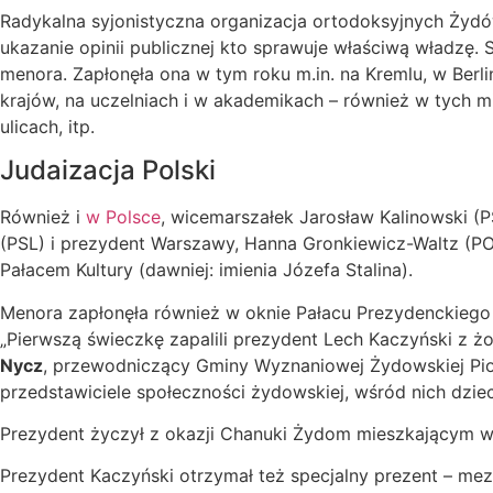
Radykalna syjonistyczna organizacja ortodoksyjnych Żydó
ukazanie opinii publicznej kto sprawuje właściwą władzę. 
menora. Zapłonęła ona w tym roku m.in. na Kremlu, w Ber
krajów, na uczelniach i w akademikach – również w tych 
ulicach, itp.
Judaizacja Polski
Również i
w Polsce
, wicemarszałek Jarosław Kalinowski (P
(PSL) i prezydent Warszawy, Hanna Gronkiewicz-Waltz (
Pałacem Kultury (dawniej: imienia Józefa Stalina).
Menora zapłonęła również w oknie Pałacu Prezydenckiego 
„Pierwszą świeczkę zapalili prezydent Lech Kaczyński z żon
Nycz
, przewodniczący Gminy Wyznaniowej Żydowskiej Pio
przedstawiciele społeczności żydowskiej, wśród nich dzie
Prezydent życzył z okazji Chanuki Żydom mieszkającym w I
Prezydent Kaczyński otrzymał też specjalny prezent – me