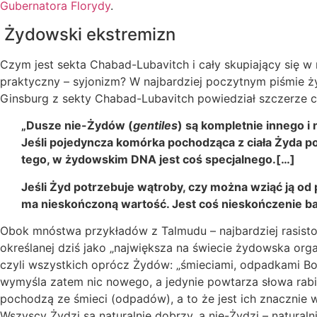
Gubernatora Florydy
.
Żydowski ekstremizn
Czym jest sekta Chabad-Lubavitch i cały skupiający się w 
praktyczny – syjonizm? W najbardziej poczytnym piśmi
Ginsburg z sekty Chabad-Lubavitch powiedział szczerze czy
„Dusze nie-Żydów (
gentiles
) są kompletnie innego i 
Jeśli pojedyncza komórka pochodząca z ciała Żyda po
tego, w żydowskim DNA jest coś specjalnego.[…]
Jeśli Żyd potrzebuje wątroby, czy można wziąć ją o
ma nieskończoną wartość. Jest coś nieskończenie bar
Obok mnóstwa przykładów z Talmudu – najbardziej rasistow
określanej dziś jako „największa na świecie żydowska organ
czyli wszystkich oprócz Żydów: „śmieciami, odpadkami Bo
wymyśla zatem nic nowego, a jedynie powtarza słowa rabi
pochodzą ze śmieci (odpadów), a to że jest ich znacznie w
Wszyscy Żydzi są naturalnie dobrzy, a nie-Żydzi – naturaln