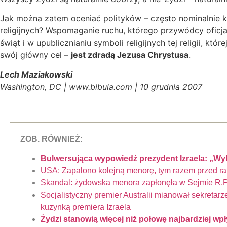
Jak można zatem oceniać polityków – często nominalnie ka
religijnych? Wspomaganie ruchu, którego przywódcy oficjal
świąt i w upublicznianiu symboli religijnych tej religii, któr
swój główny cel –
jest zdradą Jezusa Chrystusa
.
Lech Maziakowski
Washington, DC | www.bibula.com | 10 grudnia 2007
ZOB. RÓWNIEŻ:
Bulwersująca wypowiedź prezydent Izraela: „W
USA: Zapalono kolejną menorę, tym razem przed ra
Skandal: żydowska menora zapłonęła w Sejmie R.P
Socjalistyczny premier Australii mianował sekretarz
kuzynką premiera Izraela
Żydzi stanowią więcej niż połowę najbardziej wp