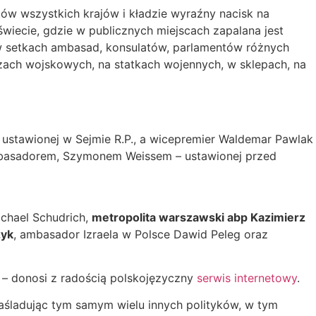
ów wszystkich krajów i kładzie wyraźny nacisk na
świecie, gdzie w publicznych miejscach zapalana jest
 w setkach ambasad, konsulatów, parlamentów różnych
zach wojskowych, na statkach wojennych, w sklepach, na
y ustawionej w Sejmie R.P., a wicepremier Waldemar Pawlak
ambasadorem, Szymonem Weissem – ustawionej przed
ichael Schudrich,
metropolita warszawski abp Kazimierz
zyk
, ambasador Izraela w Polsce Dawid Peleg oraz
” – donosi z radością polskojęzyczny
serwis internetowy
.
naśladując tym samym wielu innych polityków, w tym