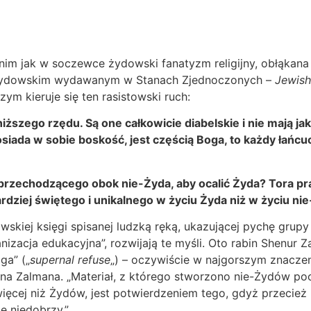
nim jak w soczewce żydowski fanatyzm religijny, obłąkana 
e żydowskim wydawanym w Stanach Zjednoczonych –
Jewis
m kieruje się ten rasistowski ruch:
niższego rzędu. Są one całkowicie diabelskie i nie mają ja
siada w sobie boskość, jest częścią Boga, to każdy łańcu
d przechodzącego obok nie-Żyda, aby ocalić Żyda? Tora p
dziej świętego i unikalnego w życiu Żyda niż w życiu nie
skiej księgi spisanej ludzką ręką, ukazującej pychę grup
izacja edukacyjna”, rozwijają te myśli. Oto rabin Shenur Za
ga” („
supernal refuse
„) – oczywiście w najgorszym znaczen
na Zalmana. „Materiał, z którego stworzono nie-Żydów po
ięcej niż Żydów, jest potwierdzeniem tego, gdyż przecież 
ie niedobrzy.”