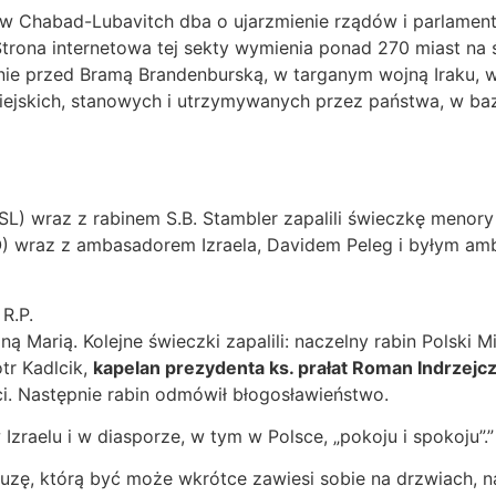
w Chabad-Lubavitch dba o ujarzmienie rządów i parlament
Strona internetowa tej sekty wymienia ponad 270 miast na 
linie przed Bramą Brandenburską, w targanym wojną Iraku,
miejskich, stanowych i utrzymywanych przez państwa, w ba
SL) wraz z rabinem S.B. Stambler zapalili świeczkę menor
PO) wraz z ambasadorem Izraela, Davidem Peleg i byłym 
R.P.
ą Marią. Kolejne świeczki zapalili: naczelny rabin Polski M
tr Kadlcik,
kapelan prezydenta ks. prałat Roman Indrzejc
ci. Następnie rabin odmówił błogosławieństwo.
zraelu i w diasporze, w tym w Polsce, „pokoju i spokoju”.
zuzę, którą być może wkrótce zawiesi sobie na drzwiach, 