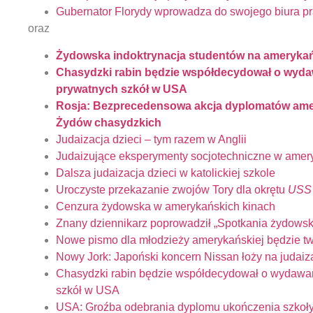
Gubernator Florydy wprowadza do swojego biura pr
oraz
Żydowska indoktrynacja studentów na ameryka
Chasydzki rabin będzie współdecydował o wyd
prywatnych szkół w USA
Rosja: Bezprecedensowa akcja dyplomatów ame
Żydów chasydzkich
Judaizacja dzieci – tym razem w Anglii
Judaizujące eksperymenty socjotechniczne w amery
Dalsza judaizacja dzieci w katolickiej szkole
Uroczyste przekazanie zwojów Tory dla okrętu
USS
Cenzura żydowska w amerykańskich kinach
Znany dziennikarz poprowadził „Spotkania żydows
Nowe pismo dla młodzieży amerykańskiej będzie two
Nowy Jork: Japoński koncern Nissan łoży na judaiza
Chasydzki rabin będzie współdecydował o wydawa
szkół w USA
USA: Groźba odebrania dyplomu ukończenia szkoły