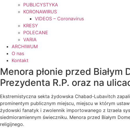
PUBLICYSTYKA
KORONAWIRUS
VIDEOS – Coronavirus
KRESY
POLECANE
VARIA
ARCHIWUM
O nas
Kontakt
Menora płonie przed Białym D
Prezydenta R.P. oraz na uli
Ekstremistyczna sekta żydowska Chabad-Lubavitch zapalił
prominentym publicznym miejscu, miejscu w którym ustawi
żydowski fanatyk i zwolennik importowanego z Izraela sy
siedmioramiennym świeczniku. Menora przed Białym Domem
religijnego.