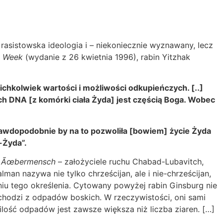
rasistowska ideologia i – niekoniecznie wyznawany, lecz
h Week
(wydanie z 26 kwietnia 1996), rabin Yitzhak
kichkolwiek wartości i możliwości odkupieńczych. [..]
ch DNA [z komórki ciała Żyda] jest częścią Boga. Wobec
rawdopodobnie by na to pozwoliła [bowiem] życie Żyda
-Żyda”.
y
Ãœbermensch
– założyciele ruchu Chabad-Lubavitch,
lman nazywa nie tylko chrześcijan, ale i nie-chrześcijan,
iu tego określenia. Cytowany powyżej rabin Ginsburg nie
chodzi z odpadów boskich. W rzeczywistości, oni sami
ilość odpadów jest zawsze większa niż liczba ziaren. […]