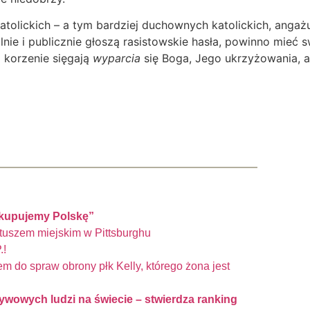
tolickich – a tym bardziej duchownych katolickich, angaż
nie i publicznie głoszą rasistowskie hasła, powinno mieć 
ej korzenie sięgają
wyparcia
się Boga, Jego ukrzyżowania, a 
ykupujemy Polskę”
tuszem miejskim w Pittsburghu
.!
em do spraw obrony płk Kelly, którego żona jest
ływowych ludzi na świecie – stwierdza ranking