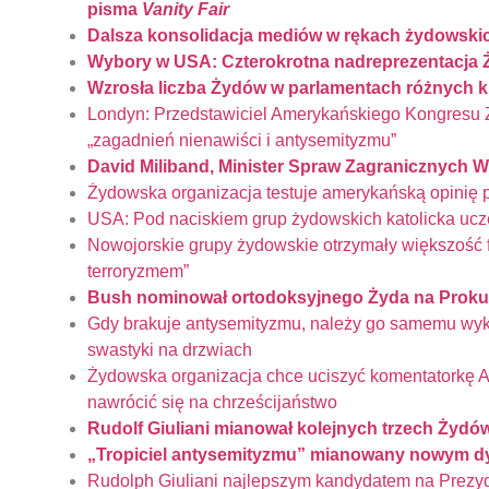
pisma
Vanity Fair
Dalsza konsolidacja mediów w rękach żydowski
Wybory w USA: Czterokrotna nadreprezentacja
Wzrosła liczba Żydów w parlamentach różnych k
Londyn: Przedstawiciel Amerykańskiego Kongresu Ży
„zagadnień nienawiści i antysemityzmu”
David Miliband, Minister Spraw Zagranicznych Wie
Żydowska organizacja testuje amerykańską opinię 
USA: Pod naciskiem grup żydowskich katolicka ucz
Nowojorskie grupy żydowskie otrzymały większość 
terroryzmem”
Bush nominował ortodoksyjnego Żyda na Proku
Gdy brakuje antysemityzmu, należy go samemu wy
swastyki na drzwiach
Żydowska organizacja chce uciszyć komentatorkę An
nawrócić się na chrześcijaństwo
Rudolf Giuliani mianował kolejnych trzech Żyd
„Tropiciel antysemityzmu” mianowany nowym d
Rudolph Giuliani najlepszym kandydatem na Prezyd